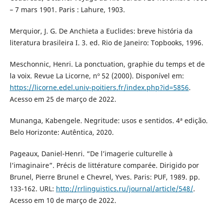
– 7 mars 1901. Paris : Lahure, 1903.
Merquior, J. G. De Anchieta a Euclides: breve história da
literatura brasileira I. 3. ed. Rio de Janeiro: Topbooks, 1996.
Meschonnic, Henri. La ponctuation, graphie du temps et de
la voix. Revue La Licorne, nº 52 (2000). Disponível em:
https://licorne.edel.univ-poitiers.fr/index.php?id=5856
.
Acesso em 25 de março de 2022.
Munanga, Kabengele. Negritude: usos e sentidos. 4ª edição.
Belo Horizonte: Autêntica, 2020.
Pageaux, Daniel-Henri. “De l’imagerie culturelle à
l’imaginaire”. Précis de littérature comparée. Dirigido por
Brunel, Pierre Brunel e Chevrel, Yves. Paris: PUF, 1989. pp.
133-162. URL:
http://rrlinguistics.ru/journal/article/548/
.
Acesso em 10 de março de 2022.