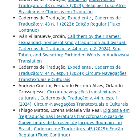
Tradução: v. 43 n. esp. 3 (2023): Relações Luso-Afro-
Brasileiras e Chinesas em Tradução
Cadernos de Tradução,
Expediente
,
Cadernos de
Tradução: v. 43 n. 1 (2023): Edição Regular (Fluxo
Contínuo)
Iván Villanueva-Jordán,
Call them by their names:
sexualidad, homoerotismo y traducción audiovisual
,
Cadernos de Tradução: v. 44 n. esp. 2 (2024): Sex,
Taboo, and Swearing: Forbidden Words in Audiovisual
Translation
Cadernos de Tradução,
Expediente
,
Cadernos de
Tradução: v. 44 n. esp. 1 (2024): Circum-Navegações
Transtextuais e Culturais
Andréia Guerini, Fernando Ferreira Alves, Orlando
Grossegesse,
Circum-navegações transtextuais e
culturais
,
Cadernos de Tradução: v. 44 n. esp. 1
(2024): Circum-Navegações Transtextuais e Culturais
Thiago Mattos, Lorena Micaela Vila Real,
Diglossia em
(re)tradução nas literaturas francófonas: o caso de
Gouverneurs de la rosée, de Jacques Roumain, no
Brasil
,
Cadernos de Tradução: v. 45 (2025): Edição
Regular (Fluxo Contínuo)