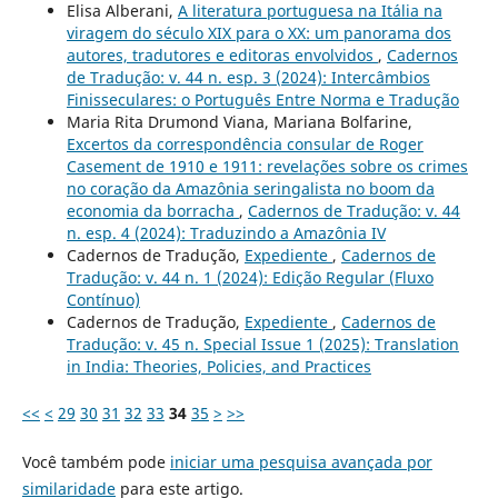
Elisa Alberani,
A literatura portuguesa na Itália na
viragem do século XIX para o XX: um panorama dos
autores, tradutores e editoras envolvidos
,
Cadernos
de Tradução: v. 44 n. esp. 3 (2024): Intercâmbios
Finisseculares: o Português Entre Norma e Tradução
Maria Rita Drumond Viana, Mariana Bolfarine,
Excertos da correspondência consular de Roger
Casement de 1910 e 1911: revelações sobre os crimes
no coração da Amazônia seringalista no boom da
economia da borracha
,
Cadernos de Tradução: v. 44
n. esp. 4 (2024): Traduzindo a Amazônia IV
Cadernos de Tradução,
Expediente
,
Cadernos de
Tradução: v. 44 n. 1 (2024): Edição Regular (Fluxo
Contínuo)
Cadernos de Tradução,
Expediente
,
Cadernos de
Tradução: v. 45 n. Special Issue 1 (2025): Translation
in India: Theories, Policies, and Practices
<<
<
29
30
31
32
33
34
35
>
>>
Você também pode
iniciar uma pesquisa avançada por
similaridade
para este artigo.