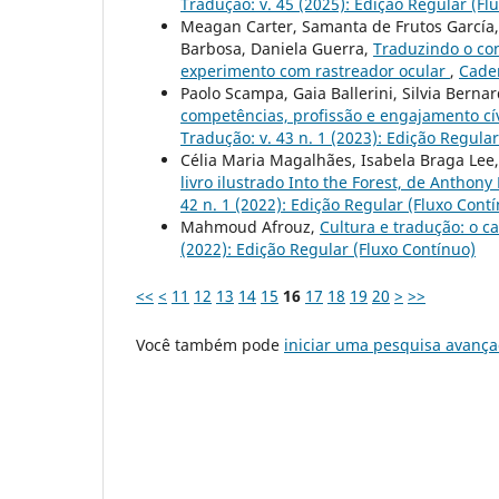
Tradução: v. 45 (2025): Edição Regular (Fl
Meagan Carter, Samanta de Frutos García, 
Barbosa, Daniela Guerra,
Traduzindo o co
experimento com rastreador ocular
,
Cader
Paolo Scampa, Gaia Ballerini, Silvia Berna
competências, profissão e engajamento cív
Tradução: v. 43 n. 1 (2023): Edição Regula
Célia Maria Magalhães, Isabela Braga Lee
livro ilustrado Into the Forest, de Antho
42 n. 1 (2022): Edição Regular (Fluxo Cont
Mahmoud Afrouz,
Cultura e tradução: o c
(2022): Edição Regular (Fluxo Contínuo)
<<
<
11
12
13
14
15
16
17
18
19
20
>
>>
Você também pode
iniciar uma pesquisa avança