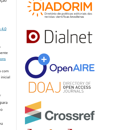
ução
a
 4.0
a
mente
mons
o com
inicial
r
 para
do
ou