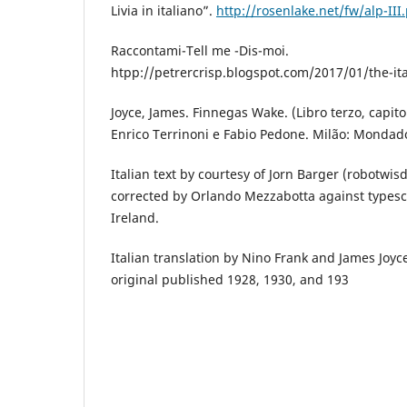
Livia in italiano”.
http://rosenlake.net/fw/alp-III
Raccontami-Tell me -Dis-moi.
htpp://petrercrisp.blogspot.com/2017/01/the-ital
Joyce, James. Finnegas Wake. (Libro terzo, capitol
Enrico Terrinoni e Fabio Pedone. Milão: Mondado
Italian text by courtesy of Jorn Barger (robotwis
corrected by Orlando Mezzabotta against typescr
Ireland.
Italian translation by Nino Frank and James Joyc
original published 1928, 1930, and 193