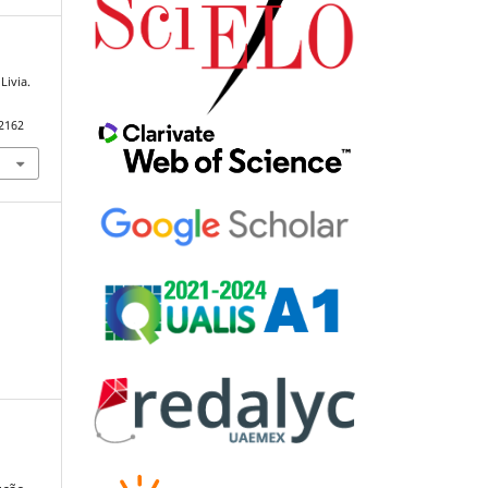
Livia.
92162