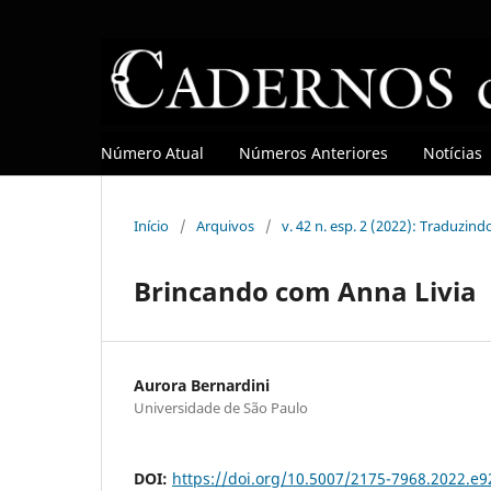
Número Atual
Números Anteriores
Notícias
Início
/
Arquivos
/
v. 42 n. esp. 2 (2022): Traduzin
Brincando com Anna Livia
Aurora Bernardini
Universidade de São Paulo
DOI:
https://doi.org/10.5007/2175-7968.2022.e