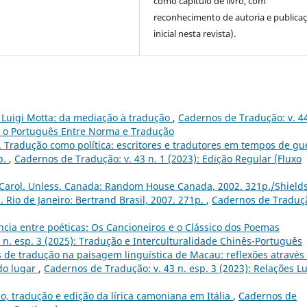
como capítulo de livro, com
reconhecimento de autoria e publica
inicial nesta revista).
 Luigi Motta: da mediação à tradução
,
Cadernos de Tradução: v. 44
s: o Português Entre Norma e Tradução
o. Tradução como política: escritores e tradutores em tempos de gu
p.
,
Cadernos de Tradução: v. 43 n. 1 (2023): Edição Regular (Fluxo
 Carol. Unless. Canada: Random House Canada, 2002. 321p./Shields
 Rio de Janeiro: Bertrand Brasil, 2007. 271p.
,
Cadernos de Traduç
ência entre poéticas: Os Cancioneiros e o Clássico dos Poemas
 n. esp. 3 (2025): Tradução e Interculturalidade Chinês-Português
s de tradução na paisagem linguística de Macau: reflexões através
do lugar
,
Cadernos de Tradução: v. 43 n. esp. 3 (2023): Relações L
o, tradução e edição da lírica camoniana em Itália
,
Cadernos de