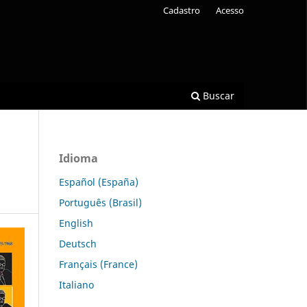
Cadastro
Acesso
Buscar
Idioma
Español (España)
Português (Brasil)
English
Deutsch
Français (France)
Italiano