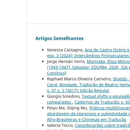
Artigos Semelhantes
Vanessa Castagna,
Ana de Castro Osório e
esp. 3 (2024): Intercâmbios Finisseculare
Jorge Hernán Yerro,
Morinaka, Eliza Mitiy
(1943-1947). Salvador: EDUFBA, 2020, 326 
Contínuo)
Raphael Marco Oliveira Carneiro,
Shields,
Carol. Bondade. Tradução de Beatriz Horta.
v. 37 n. 2 (2017): Edição Regular
Giorgio Sinedino,
Textual shifts e equival
comparados
,
Cadernos de Tradução: v. 45
Peiyu Ma, Siqing Mu,
Práticas multilíngue
abordagem de placeness e subjetividade 
Afro-Brasileiras e Chinesas em Tradução
Valeria Tocco,
Considerações sobre tradiçã