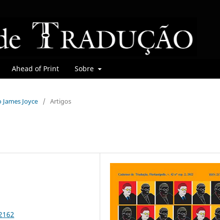
Ahead of Print
Sobre
do James Joyce
/
Artigos
92162