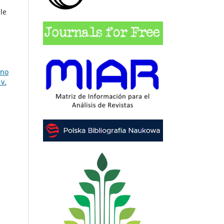
le
 no
v.