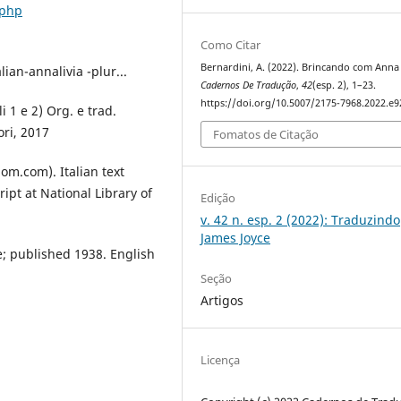
.php
Como Citar
Bernardini, A. (2022). Brincando com Anna 
ian-annalivia -plur...
Cadernos De Tradução
,
42
(esp. 2), 1–23.
https://doi.org/10.5007/2175-7968.2022.e
i 1 e 2) Org. e trad.
ri, 2017
Fomatos de Citação
dom.com). Italian text
ipt at National Library of
Edição
v. 42 n. esp. 2 (2022): Traduzindo
James Joyce
e; published 1938. English
Seção
Artigos
Licença