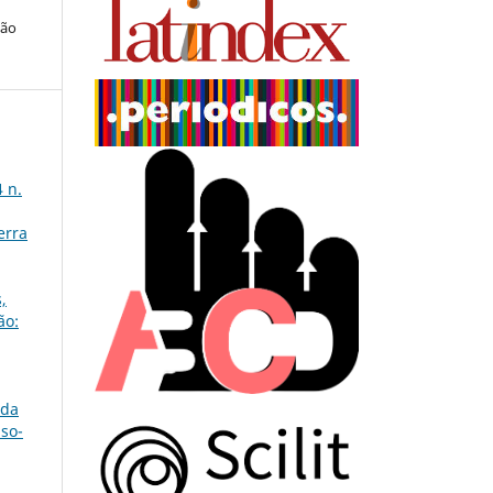
ção
 n.
erra
,
ão:
 da
uso-