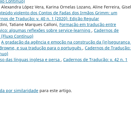
uxo Contínuo)
Alexandra López Vera, Karina Ornelas Lozano, Aline Ferreira, Gisel
nteúdo violento dos Contos de Fadas dos Irmãos Grimm: um
nos de Tradução: v. 40 n. 1 (2020): Edição Regular
rdini, Tatiane Marques Calloni,
Formação em tradução entre
ico: algumas reflexões sobre service-learning
,
Cadernos de
r (Fluxo Contínuo)
,
A gradação da agência e emoção na construção da (in)segurança
ny Browne, e sua tradução para o português
,
Cadernos de Tradução: 
ínuo)
aso das línguas inglesa e persa
,
Cadernos de Tradução: v. 42 n. 1
da por similaridade
para este artigo.