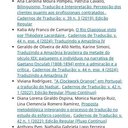
Ana Carolina Moura Pompeu, Patrizia Cavallo,
Bilinguismo, Tradução e Interpretação: Percepção dos
clientes quanto aos profissionais contratados
,
Cadernos de Tradução: v. 39 n. 3 (2019): Edição
Regular
Katia Aily Franco de Camargo,
O Rio Oiapoque visto
por Théodore Lacordaire
,
Cadernos de Tradução: v.
44 n. esp. 4 (2024): Traduzindo a Amazônia IV
Geraldo de Oliveira de Alló Netto, Karine Simoni,
Traduzindo a Amazônia brasileira da metade do
século XIX: paisagens e indivíduos na narrativa de
Gaetano Osculati (1808-1894) entre a admiração e a
crítica
,
Cadernos de Tradução: v. 44 n. esp. 4 (2024):
Traduzindo a Amazônia IV
Viviana Rodríguez,
"A Clockwork Orange" em Portugal:
a tradução do Nadsat
,
Cadernos de Tradução: v. 42 n.
1 (2022): Edição Regular (Fluxo Contínuo)
Diana Lorena Giraldo Ospina, Monica Naranjo Ruiz,
Lina Clemencia Romero Ramírez,
Proposta
metodológica integrando o processo de tradução no
estudo do esforço cognitivo
,
Cadernos de Tradução: v.
42 n. 1 (2022): Edição Regular (Fluxo Contínuo)
Anthony Pym, Nathalia Gabriela Lopo Ferreira,