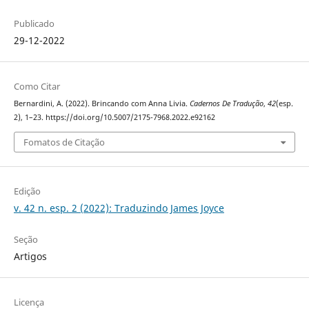
Publicado
29-12-2022
Como Citar
Bernardini, A. (2022). Brincando com Anna Livia.
Cadernos De Tradução
,
42
(esp.
2), 1–23. https://doi.org/10.5007/2175-7968.2022.e92162
Fomatos de Citação
Edição
v. 42 n. esp. 2 (2022): Traduzindo James Joyce
Seção
Artigos
Licença