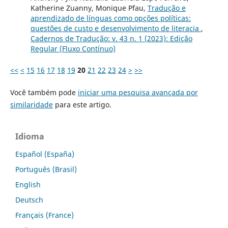
Katherine Zuanny, Monique Pfau,
Tradução e
aprendizado de línguas como opções políticas:
questões de custo e desenvolvimento de literacia
,
Cadernos de Tradução: v. 43 n. 1 (2023): Edição
Regular (Fluxo Contínuo)
<<
<
15
16
17
18
19
20
21
22
23
24
>
>>
Você também pode
iniciar uma pesquisa avançada por
similaridade
para este artigo.
Idioma
Español (España)
Português (Brasil)
English
Deutsch
Français (France)