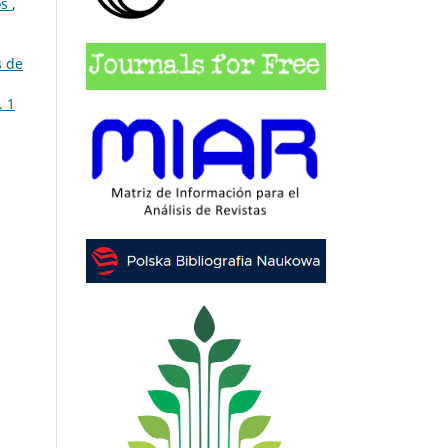
os
,
 de
. 1