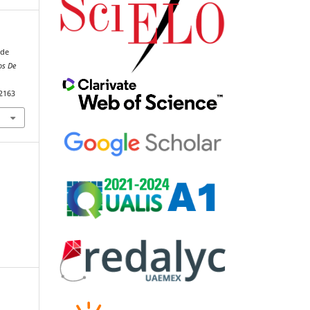
 de
os De
92163