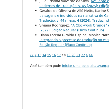
Júlia Cristina Valverde da Silva,
Avaliação 
Cadernos de Tradução: v. 45 (2025): Ediçã
Geraldo de Oliveira de Alló Netto, Karine 
paisagens e indivíduos na narrativa de Ga
Tradução: v. 44 n. esp. 4 (2024): Traduzin
Viviana Rodríguez,
"A Clockwork Orange" 
(2022): Edição Regular (Fluxo Contínuo)
Diana Lorena Giraldo Ospina, Monica Nar
integrando o processo de tradução no est
Edição Regular (Fluxo Contínuo)
<<
<
13
14
15
16
17
18
19
20
21
22
>
>>
Você também pode
iniciar uma pesquisa avança