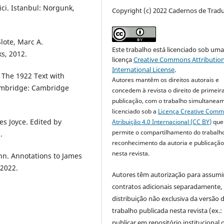
ci. Istanbul: Norgunk,
Copyright (c) 2022 Cadernos de Trad
lote, Marc A.
Este trabalho está licenciado sob um
s, 2012.
licença
Creative Commons Attribution
International License
.
 The 1922 Text with
Autores mantêm os direitos autorais e
Cambridge: Cambridge
concedem à revista o direito de primeir
publicação, com o trabalho simultanea
licenciado sob a
Licença Creative Com
es Joyce. Edited by
Atribuição 4.0 Internacional (CC BY)
que
permite o compartilhamento do trabalh
.
reconhecimento da autoria e publicação 
nesta revista.
hn. Annotations to James
 2022.
Autores têm autorização para assumi
contratos adicionais separadamente,
distribuição não exclusiva da versão 
trabalho publicada nesta revista (ex.:
publicar em repositório institucional 