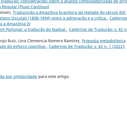
e tradução: considerações sobre a análise computadorizada de err
o Regular (Fluxo Contínuo)
Simoni,
Traduzindo a Amazônia brasileira da metade do século XIX:
etano Osculati (1808-1894) entre a admiração e a crítica
,
Cadernos
do a Amazônia IV
em Portugal: a tradução do Nadsat
,
Cadernos de Tradução: v. 42 n
anjo Ruiz, Lina Clemencia Romero Ramírez,
Proposta metodológica
udo do esforço cognitivo
,
Cadernos de Tradução: v. 42 n. 1 (2022):
da por similaridade
para este artigo.