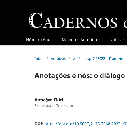
Número Atual
Números Anteriores
Notícias
Início
/
Arquivos
/
v. 42 n. esp. 2 (2022): Traduzin
Anotações e nós: o diálogo
Armağan Ekici
Professional Translator
DOI:
https://doi.org/10.5007/2175-7968.2022.e