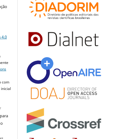
ução
a
 4.0
a
mente
mons
o com
inicial
r
 para
do
ou