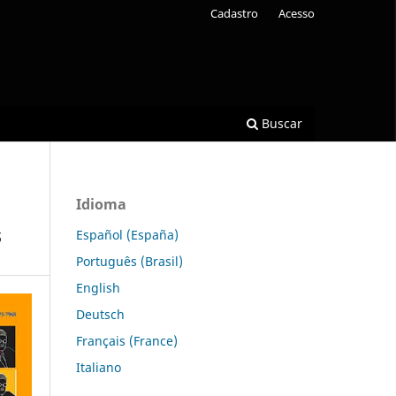
Cadastro
Acesso
Buscar
Idioma
s
Español (España)
Português (Brasil)
English
Deutsch
Français (France)
Italiano