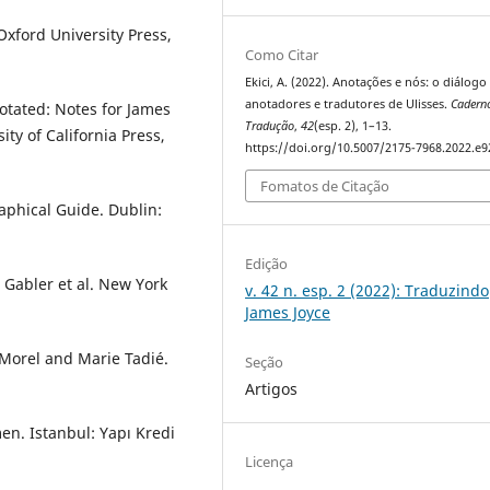
Oxford University Press,
Como Citar
Ekici, A. (2022). Anotações e nós: o diálogo
anotadores e tradutores de Ulisses.
Cadern
otated: Notes for James
Tradução
,
42
(esp. 2), 1–13.
ity of California Press,
https://doi.org/10.5007/2175-7968.2022.e
Fomatos de Citação
raphical Guide. Dublin:
Edição
 Gabler et al. New York
v. 42 n. esp. 2 (2022): Traduzindo
James Joyce
 Morel and Marie Tadié.
Seção
Artigos
en. Istanbul: Yapı Kredi
Licença