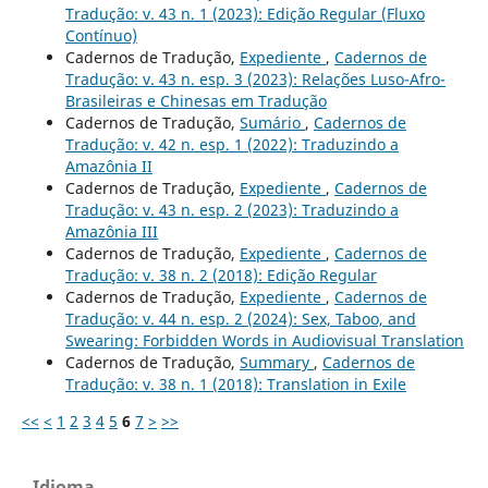
Tradução: v. 43 n. 1 (2023): Edição Regular (Fluxo
Contínuo)
Cadernos de Tradução,
Expediente
,
Cadernos de
Tradução: v. 43 n. esp. 3 (2023): Relações Luso-Afro-
Brasileiras e Chinesas em Tradução
Cadernos de Tradução,
Sumário
,
Cadernos de
Tradução: v. 42 n. esp. 1 (2022): Traduzindo a
Amazônia II
Cadernos de Tradução,
Expediente
,
Cadernos de
Tradução: v. 43 n. esp. 2 (2023): Traduzindo a
Amazônia III
Cadernos de Tradução,
Expediente
,
Cadernos de
Tradução: v. 38 n. 2 (2018): Edição Regular
Cadernos de Tradução,
Expediente
,
Cadernos de
Tradução: v. 44 n. esp. 2 (2024): Sex, Taboo, and
Swearing: Forbidden Words in Audiovisual Translation
Cadernos de Tradução,
Summary
,
Cadernos de
Tradução: v. 38 n. 1 (2018): Translation in Exile
<<
<
1
2
3
4
5
6
7
>
>>
Idioma