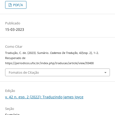
PDF/A
Publicado
15-03-2023
Como Citar
Tradução, C. de. (2023). Sumário.
Cadernos De Tradução
,
42
(esp. 2), 1–2.
Recuperado de
https://periodicos.ufsc.br/index.php/traducao/article/view/93400
Fomatos de Citação
Edição
v. 42 n. esp. 2 (2022): Traduzindo James Joyce
Seção
Sumário