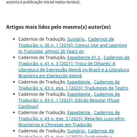
autoria e publicação inicial nesta revista).
Artigos mais lidos pelo mesmo(s) autor(es)
Cadernos de Tradução,
Sumário
,
Cadernos de
Tradução: v. 36 n. 1 (2016): Corpus Use and Learning
to Translate, almost 20 Years on
Cadernos de Tradução,
Expediente 41.3
,
Cadernos de
Tradução: v. 41 n. 3 (2021): Troca de Olhares: A
Literatura de Expressão Alemã no Brasil e a Literatura
Brasileira em Expressão Alemã
Cadernos de Tradução,
Expediente
,
Cadernos de
Tradução: v. 43 n. esp. 1 (2023): Tradutores de Teatro
Cadernos de Tradução,
Expediente
,
Cadernos de
Tradução: v. 43 n. 1 (2023): Edição Regular (Fluxo
Contínuo)
Cadernos de Tradução,
Expediente
,
Cadernos de
Tradução: v. 43 n. esp. 3 (2023): Relações Luso-Afro-
Brasileiras e Chinesas em Tradução
Cadernos de Tradução,
Sumário
,
Cadernos de
Tradução: v. 42 n. esp. 1 (2022): Traduzindo a