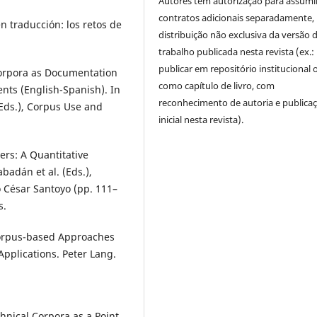
Autores têm autorização para assumi
contratos adicionais separadamente,
n traducción: los retos de
distribuição não exclusiva da versão 
trabalho publicada nesta revista (ex.:
publicar em repositório institucional 
 Corpora as Documentation
como capítulo de livro, com
nts (English-Spanish). In
reconhecimento de autoria e publica
(Eds.), Corpus Use and
inicial nesta revista).
ters: A Quantitative
badán et al. (Eds.),
o César Santoyo (pp. 111–
s.
 Corpus-based Approaches
Applications. Peter Lang.
hnical Corpora as a Point