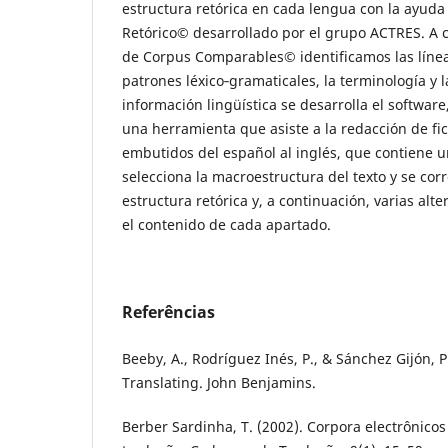
estructura retórica en cada lengua con la ayuda
Retórico© desarrollado por el grupo ACTRES. A c
de Corpus Comparables© identificamos las línea
patrones léxico‑gramaticales, la terminología y l
información lingüística se desarrolla el softwar
una herramienta que asiste a la redacción de fi
embutidos del español al inglés, que contiene 
selecciona la macroestructura del texto y se cor
estructura retórica y, a continuación, varias alte
el contenido de cada apartado.
Referências
Beeby, A., Rodríguez Inés, P., & Sánchez Gijón, 
Translating. John Benjamins.
Berber Sardinha, T. (2002). Corpora electrônico