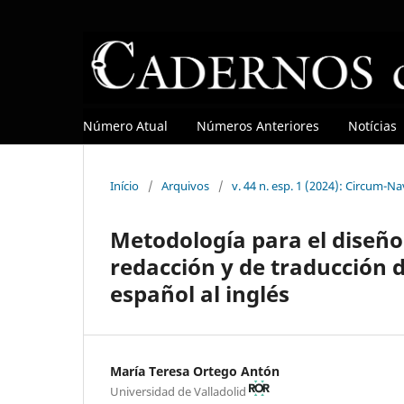
Número Atual
Números Anteriores
Notícias
Início
/
Arquivos
/
v. 44 n. esp. 1 (2024): Circum-N
Metodología para el diseño
redacción y de traducción d
español al inglés
María Teresa Ortego Antón
Universidad de Valladolid