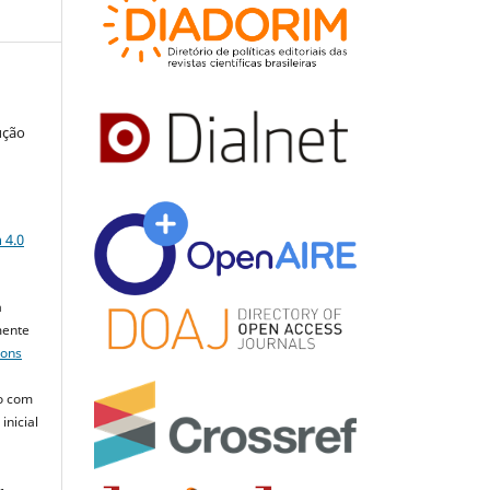
ução
a
 4.0
a
mente
mons
o com
inicial