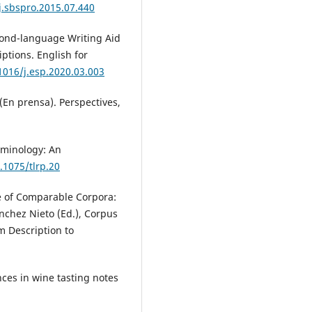
j.sbspro.2015.07.440
cond-language Writing Aid
ptions. English for
.1016/j.esp.2020.03.003
. (En prensa). Perspectives,
rminology: An
.1075/tlrp.20
se of Comparable Corpora:
nchez Nieto (Ed.), Corpus
m Description to
ences in wine tasting notes