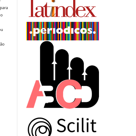
r
 para
do
ou
ção