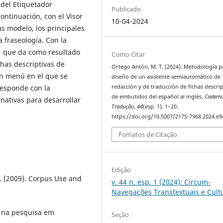
 del Etiquetador
Publicado
ontinuación, con el Visor
10-04-2024
s modelo, los principales
a fraseología. Con la
e, que da como resultado
Como Citar
chas descriptivas de
Ortego Antón, M. T. (2024). Metodología p
un menú en el que se
diseño de un asistente semiautomático de
responde con la
redacción y de traducción de fichas descrip
de embutidos del español al inglés.
Cadern
rnativas para desarrollar
Tradução
,
44
(esp. 1), 1–20.
https://doi.org/10.5007/2175-7968.2024.e
Fomatos de Citação
Edição
P. (2009). Corpus Use and
v. 44 n. esp. 1 (2024): Circum-
Navegações Transtextuais e Cult
s na pesquisa em
Seção