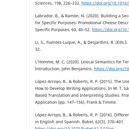
Sciences, 198, 226–232.
https://doi.org/10.1016/
Labrador, B., & Ramón, N. (2020). Building a Se
for Specific Purposes: Promotional Cheese Descri
Specific Purposes, 60, 40–52.
https://doi.org/10
Li, S., Fuentes-Luque, A., & Desjardins, R. (Eds.)
32.
L’Homme, M. C. (2020). Lexical Semantics for Te
Introduction. John Benjamins.
https://doi.org/10
López-Arroyo, B., & Roberts, R. P. (2015). The U
How to Develop Writing Applications. In M. T. Sá
Based Translation and Interpreting Studies: Fro
Application (pp. 147–156). Frank & Timme.
López-Arroyo, B., & Roberts, R. P. (2016). Differ
in English and Spanish. Babel, 62(3), 370–401.
https://doi.org/10.1075/babel.62.3.02lop