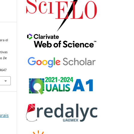
ara el
tivas
os De
94647
urais