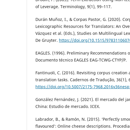
of Leverage. Terminology, 9(1), 99–117.
Durán Muñoz, I., & Corpas Pastor, G. (2020). Co
Lexicographic Resources for Translators: An Ove
Vázquez et al. (Eds.), Studies on Multilingual Le
De Gruyter.
https://doi.org/10.1515/978311060
EAGLES. (1996). Preliminary Recommendations o
Documento técnico EAGLES EAG-TCWG-CTYP/P.
Fantinuoli, C. (2016). Revisiting corpus creation 
translation tasks. Cadernos de Tradução, 36(1), 
https://doi.org/10.5007/2175-7968.2016v36nes
González Fernández, J. (2021). El mercado del ja
China: Estudio de mercado. ICEX.
Labrador, B., & Ramón, N. (2015). ‘Perfectly smo
flavoured’: Online cheese descriptions. Procedia