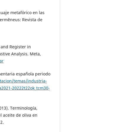
nguaje metafórico en las
 Hermēneus: Revista de
 and Register in
tive Analysis. Meta,
ar
mentaria española periodo
acion/temas/industria-
a2021-20222t22ok_tcm30-
2013). Terminología,
 aceite de oliva en
2.