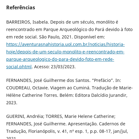
Referências
BARREIROS, Isabela. Depois de um século, monólito é
reencontrado em Parque Arqueológico do Pará devido à foto
em rede social. São Paulo, 2021. Disponível em:
https://aventurasnahistoria.uol.com.br/noticias/historia-
hoje/depois-de-um-seculo-monolito-e-reencontrado-em-
parque-arqueologico-do-para-devido-foto-em-rede-
social.phtml
. Acesso: 23/03/2023.
FERNANDES, José Guilherme dos Santos. “Prefácio”. In:
COUDREAU, Octavie. Viagem ao Cuminá. Tradução de Marie-
Hélène Catherine Torres. Belém: Editora Dalcídio Jurandir,
2023.
GUERINI, Andréia; TORRES, Marie Helene Catherine;
FERNANDES, José Guilherme. Apresentação. Cadernos de
Tradução, Florianópolis, v. 41, nº esp. 1, p.p. 08-17, jan/jul,
2021.