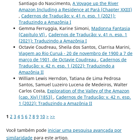
Santiago do Nascimento,
A Voyage up the River
Amazon Including a Residence at Pará (Chapter XXIII)
,
Cadernos de Tradução: v. 41 n. esp. 1 (2021):
Traduzindo a Amazônia I
Gemma Ferruggia, Karine Simoni,
Madonna Fantasia
(Capítulo VI)
,
Cadernos de Tradução: v. 41 n. esp. 1
(2021): Traduzindo a Amazônia I
Octavie Coudreau, Sheila dos Santos, Clarrisa Marini,
Viagem ao Rio Curuá - 20 de novembro de 1900 a 7 de
março de 1901, de Octavie Coudreau
,
Cadernos de
Tradução: v. 42 n. esp. 1 (2022): Traduzindo a
Amazônia II
William Lewis Herndon, Tatiana de Lima Pedrosa
Santos, Samuel Luzeiro Lucena de Medeiros, Walter
Carlos Costa,
Exploration of the Valley of the Amazon
(cap. Xiv) (1853)
,
Cadernos de Tradução: v. 42 n. esp.
1 (2022): Traduzindo a Amazônia II
1
2
3
4
5
6
7
8
9
10
>
>>
Você também pode
iniciar uma pesquisa avançada por
similaridade
para este artigo.