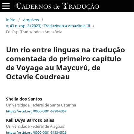
Início
/
Arquivos
/
v. 43 n. esp. 2 (2023): Traduzindo a Amazônia III
/
Ed. Esp. Traduzindo a Amazônia
Um rio entre línguas na tradução
comentada do primeiro capítulo
de Voyage au Maycurú, de
Octavie Coudreau
Sheila dos Santos
Universidade Federal de Santa Catarina
https://orcid.org/0000-0001-6290-6367
Kall Lwys Barroso Sales
Universidade Federal de Alagoas
https://orcid.org/0000-0001-5133-0526