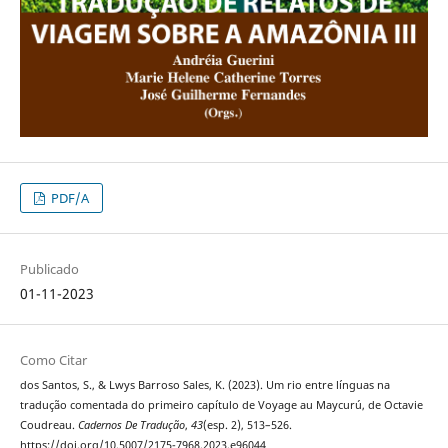
PDF/A
Publicado
01-11-2023
Como Citar
dos Santos, S., & Lwys Barroso Sales, K. (2023). Um rio entre línguas na
tradução comentada do primeiro capítulo de Voyage au Maycurú, de Octavie
Coudreau.
Cadernos De Tradução
,
43
(esp. 2), 513–526.
https://doi.org/10.5007/2175-7968.2023.e96044