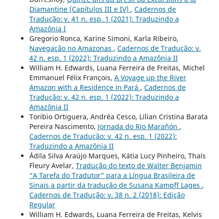
Diamantine (Capítulos III e IV)
,
Cadernos de
Tradução: v. 41 n. esp. 1 (2021): Traduzindo a
Amazônia I
Gregorio Ronca, Karine Simoni, Karla Ribeiro,
Navegação no Amazonas
,
Cadernos de Tradução: v.
42 n. esp. 1 (2022): Traduzindo a Amazônia II
William H. Edwards, Luana Ferreira de Freitas, Michel
Emmanuel Félix François,
A Voyage up the River
Amazon with a Residence in Pará
,
Cadernos de
Tradução: v. 42 n. esp. 1 (2022): Traduzindo a
Amazônia II
Toribio Ortiguera, Andréa Cesco, Lilian Cristina Barata
Pereira Nascimento,
Jornada do Rio Marañón
,
Cadernos de Tradução: v. 42 n. esp. 1 (2022):
Traduzindo a Amazônia II
Ádila Silva Araújo Marques, Kátia Lucy Pinheiro, Thaís
Fleury Avelar,
Tradução do texto de Walter Benjamin
“A Tarefa do Tradutor” para a Língua Brasileira de
Sinais a partir da tradução de Susana Kampff Lages
,
Cadernos de Tradução: v. 38 n. 2 (2018): Edição
Regular
William H. Edwards, Luana Ferreira de Freitas, Kelvis