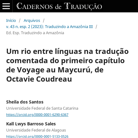
Início
/
Arquivos
/
v. 43 n. esp. 2 (2023): Traduzindo a Amazônia III
/
Ed. Esp. Traduzindo a Amazônia
Um rio entre línguas na tradução
comentada do primeiro capítulo
de Voyage au Maycurú, de
Octavie Coudreau
Sheila dos Santos
Universidade Federal de Santa Catarina
https://orcid.org/0000-0001-6290-6367
Kall Lwys Barroso Sales
Universidade Federal de Alagoas
https://orcid.org/0000-0001-5133-0526