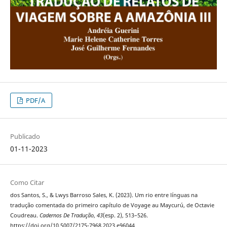
PDF/A
Publicado
01-11-2023
Como Citar
dos Santos, S., & Lwys Barroso Sales, K. (2023). Um rio entre línguas na
tradução comentada do primeiro capítulo de Voyage au Maycurú, de Octavie
Coudreau.
Cadernos De Tradução
,
43
(esp. 2), 513–526.
https://doi.org/10.5007/2175-7968.2023.e96044