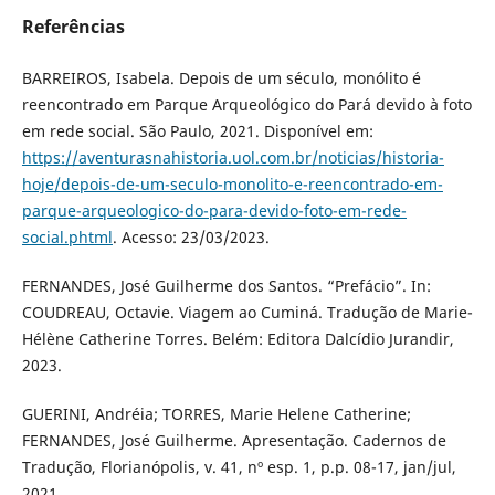
Referências
BARREIROS, Isabela. Depois de um século, monólito é
reencontrado em Parque Arqueológico do Pará devido à foto
em rede social. São Paulo, 2021. Disponível em:
https://aventurasnahistoria.uol.com.br/noticias/historia-
hoje/depois-de-um-seculo-monolito-e-reencontrado-em-
parque-arqueologico-do-para-devido-foto-em-rede-
social.phtml
. Acesso: 23/03/2023.
FERNANDES, José Guilherme dos Santos. “Prefácio”. In:
COUDREAU, Octavie. Viagem ao Cuminá. Tradução de Marie-
Hélène Catherine Torres. Belém: Editora Dalcídio Jurandir,
2023.
GUERINI, Andréia; TORRES, Marie Helene Catherine;
FERNANDES, José Guilherme. Apresentação. Cadernos de
Tradução, Florianópolis, v. 41, nº esp. 1, p.p. 08-17, jan/jul,
2021.