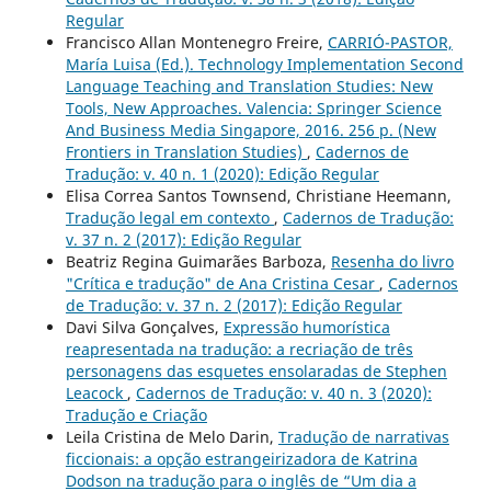
Regular
Francisco Allan Montenegro Freire,
CARRIÓ-PASTOR,
María Luisa (Ed.). Technology Implementation Second
Language Teaching and Translation Studies: New
Tools, New Approaches. Valencia: Springer Science
And Business Media Singapore, 2016. 256 p. (New
Frontiers in Translation Studies)
,
Cadernos de
Tradução: v. 40 n. 1 (2020): Edição Regular
Elisa Correa Santos Townsend, Christiane Heemann,
Tradução legal em contexto
,
Cadernos de Tradução:
v. 37 n. 2 (2017): Edição Regular
Beatriz Regina Guimarães Barboza,
Resenha do livro
"Crítica e tradução" de Ana Cristina Cesar
,
Cadernos
de Tradução: v. 37 n. 2 (2017): Edição Regular
Davi Silva Gonçalves,
Expressão humorística
reapresentada na tradução: a recriação de três
personagens das esquetes ensolaradas de Stephen
Leacock
,
Cadernos de Tradução: v. 40 n. 3 (2020):
Tradução e Criação
Leila Cristina de Melo Darin,
Tradução de narrativas
ficcionais: a opção estrangeirizadora de Katrina
Dodson na tradução para o inglês de “Um dia a