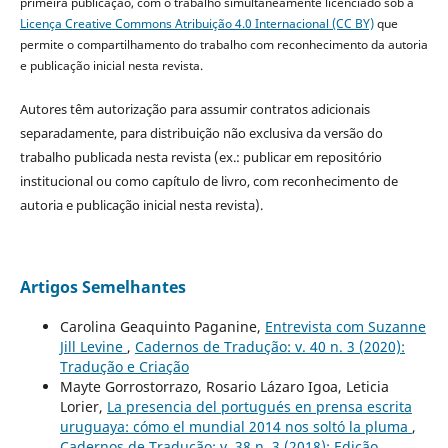
primeira publicação, com o trabalho simultaneamente licenciado sob a
Licença Creative Commons Atribuição 4.0 Internacional (CC BY)
que
permite o compartilhamento do trabalho com reconhecimento da autoria
e publicação inicial nesta revista.
Autores têm autorização para assumir contratos adicionais
separadamente, para distribuição não exclusiva da versão do
trabalho publicada nesta revista (ex.: publicar em repositório
institucional ou como capítulo de livro, com reconhecimento de
autoria e publicação inicial nesta revista).
Artigos Semelhantes
Carolina Geaquinto Paganine,
Entrevista com Suzanne
Jill Levine
,
Cadernos de Tradução: v. 40 n. 3 (2020):
Tradução e Criação
Mayte Gorrostorrazo, Rosario Lázaro Igoa, Leticia
Lorier,
La presencia del portugués en prensa escrita
uruguaya: cómo el mundial 2014 nos soltó la pluma
,
Cadernos de Tradução: v. 38 n. 3 (2018): Edição