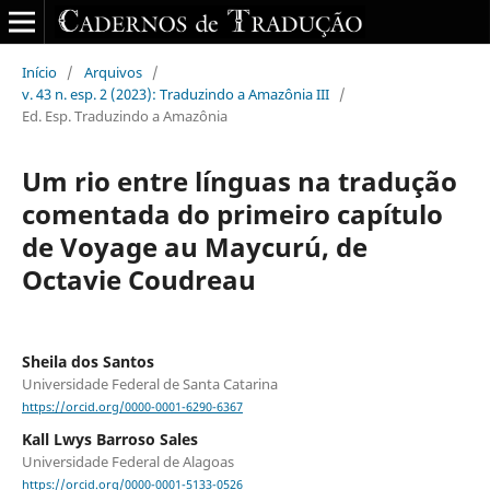
Início
/
Arquivos
/
v. 43 n. esp. 2 (2023): Traduzindo a Amazônia III
/
Ed. Esp. Traduzindo a Amazônia
Um rio entre línguas na tradução
comentada do primeiro capítulo
de Voyage au Maycurú, de
Octavie Coudreau
Sheila dos Santos
Universidade Federal de Santa Catarina
https://orcid.org/0000-0001-6290-6367
Kall Lwys Barroso Sales
Universidade Federal de Alagoas
https://orcid.org/0000-0001-5133-0526