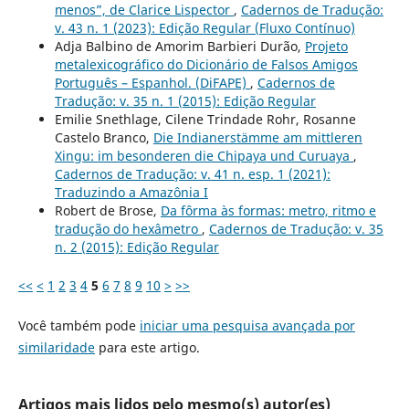
menos”, de Clarice Lispector
,
Cadernos de Tradução:
v. 43 n. 1 (2023): Edição Regular (Fluxo Contínuo)
Adja Balbino de Amorim Barbieri Durão,
Projeto
metalexicográfico do Dicionário de Falsos Amigos
Português – Espanhol. (DiFAPE)
,
Cadernos de
Tradução: v. 35 n. 1 (2015): Edição Regular
Emilie Snethlage, Cilene Trindade Rohr, Rosanne
Castelo Branco,
Die Indianerstämme am mittleren
Xingu: im besonderen die Chipaya und Curuaya
,
Cadernos de Tradução: v. 41 n. esp. 1 (2021):
Traduzindo a Amazônia I
Robert de Brose,
Da fôrma às formas: metro, ritmo e
tradução do hexâmetro
,
Cadernos de Tradução: v. 35
n. 2 (2015): Edição Regular
<<
<
1
2
3
4
5
6
7
8
9
10
>
>>
Você também pode
iniciar uma pesquisa avançada por
similaridade
para este artigo.
Artigos mais lidos pelo mesmo(s) autor(es)