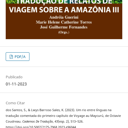
PDF/A
Publicado
01-11-2023
Como Citar
dos Santos, S., & Lwys Barroso Sales, K. (2023). Um rio entre línguas na
tradução comentada do primeiro capítulo de Voyage au Maycurú, de Octavie
Coudreau.
Cadernos De Tradução
,
43
(esp. 2), 513–526.
https://doi.org/10.5007/2175-7968.2023.e96044