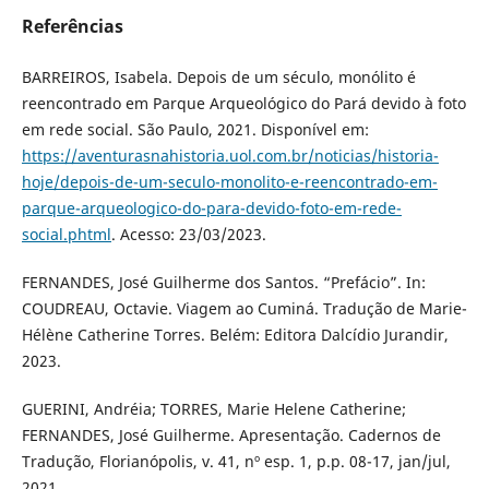
Referências
BARREIROS, Isabela. Depois de um século, monólito é
reencontrado em Parque Arqueológico do Pará devido à foto
em rede social. São Paulo, 2021. Disponível em:
https://aventurasnahistoria.uol.com.br/noticias/historia-
hoje/depois-de-um-seculo-monolito-e-reencontrado-em-
parque-arqueologico-do-para-devido-foto-em-rede-
social.phtml
. Acesso: 23/03/2023.
FERNANDES, José Guilherme dos Santos. “Prefácio”. In:
COUDREAU, Octavie. Viagem ao Cuminá. Tradução de Marie-
Hélène Catherine Torres. Belém: Editora Dalcídio Jurandir,
2023.
GUERINI, Andréia; TORRES, Marie Helene Catherine;
FERNANDES, José Guilherme. Apresentação. Cadernos de
Tradução, Florianópolis, v. 41, nº esp. 1, p.p. 08-17, jan/jul,
2021.