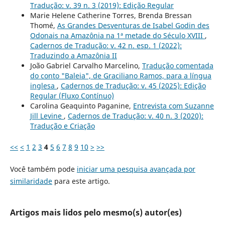
Tradução: v. 39 n. 3 (2019): Edição Regular
Marie Helene Catherine Torres, Brenda Bressan
Thomé,
As Grandes Desventuras de Isabel Godin des
Odonais na Amazônia na 1ª metade do Século XVIII
,
Cadernos de Tradução: v. 42 n. esp. 1 (2022):
Traduzindo a Amazônia II
João Gabriel Carvalho Marcelino,
Tradução comentada
do conto "Baleia", de Graciliano Ramos, para a língua
inglesa
,
Cadernos de Tradução: v. 45 (2025): Edição
Regular (Fluxo Contínuo)
Carolina Geaquinto Paganine,
Entrevista com Suzanne
Jill Levine
,
Cadernos de Tradução: v. 40 n. 3 (2020):
Tradução e Criação
<<
<
1
2
3
4
5
6
7
8
9
10
>
>>
Você também pode
iniciar uma pesquisa avançada por
similaridade
para este artigo.
Artigos mais lidos pelo mesmo(s) autor(es)