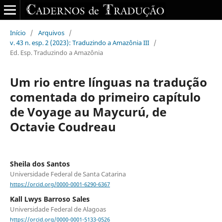
Início
/
Arquivos
/
v. 43 n. esp. 2 (2023): Traduzindo a Amazônia III
/
Ed. Esp. Traduzindo a Amazônia
Um rio entre línguas na tradução
comentada do primeiro capítulo
de Voyage au Maycurú, de
Octavie Coudreau
Sheila dos Santos
Universidade Federal de Santa Catarina
https://orcid.org/0000-0001-6290-6367
Kall Lwys Barroso Sales
Universidade Federal de Alagoas
https://orcid.org/0000-0001-5133-0526