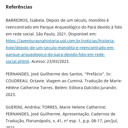
Referências
BARREIROS, Isabela. Depois de um século, monólito é
reencontrado em Parque Arqueológico do Pará devido à foto
em rede social. São Paulo, 2021. Disponível em:
https://aventurasnahistoria.uol.com.br/noticias/historia-
hoje/depois-de-um-seculo-monolito-e-reencontrado-em-
parque-arqueologico-do-para-devido-foto-em-rede-
social.phtml
. Acesso: 23/03/2023.
FERNANDES, José Guilherme dos Santos. “Prefácio”. In:
COUDREAU, Octavie. Viagem ao Cuminá. Tradução de Marie-
Hélène Catherine Torres. Belém: Editora Dalcídio Jurandir,
2023.
GUERINI, Andréia; TORRES, Marie Helene Catherine;
FERNANDES, José Guilherme. Apresentação. Cadernos de
Tradução, Florianópolis, v. 41, nº esp. 1, p.p. 08-17, jan/jul,
2021.