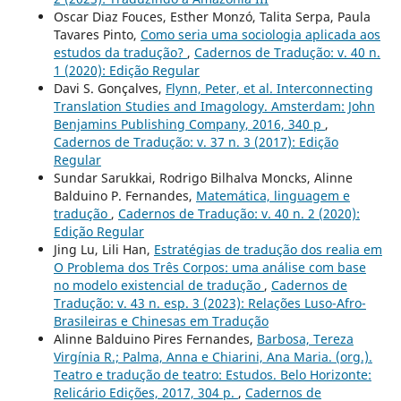
Oscar Diaz Fouces, Esther Monzó, Talita Serpa, Paula
Tavares Pinto,
Como seria uma sociologia aplicada aos
estudos da tradução?
,
Cadernos de Tradução: v. 40 n.
1 (2020): Edição Regular
Davi S. Gonçalves,
Flynn, Peter, et al. Interconnecting
Translation Studies and Imagology. Amsterdam: John
Benjamins Publishing Company, 2016, 340 p
,
Cadernos de Tradução: v. 37 n. 3 (2017): Edição
Regular
Sundar Sarukkai, Rodrigo Bilhalva Moncks, Alinne
Balduino P. Fernandes,
Matemática, linguagem e
tradução
,
Cadernos de Tradução: v. 40 n. 2 (2020):
Edição Regular
Jing Lu, Lili Han,
Estratégias de tradução dos realia em
O Problema dos Três Corpos: uma análise com base
no modelo existencial de tradução
,
Cadernos de
Tradução: v. 43 n. esp. 3 (2023): Relações Luso-Afro-
Brasileiras e Chinesas em Tradução
Alinne Balduino Pires Fernandes,
Barbosa, Tereza
Virgínia R.; Palma, Anna e Chiarini, Ana Maria. (org.).
Teatro e tradução de teatro: Estudos. Belo Horizonte:
Relicário Edições, 2017, 304 p.
,
Cadernos de