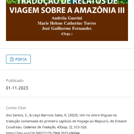
PDF/A
Publicado
01-11-2023
Como Citar
dos Santos, S., & Lwys Barroso Sales, K. (2023). Um rio entre línguas na
tradução comentada do primeiro capítulo de Voyage au Maycurú, de Octavie
Coudreau.
Cadernos De Tradução
,
43
(esp. 2), 513–526.
https://doi.org/10.5007/2175-7968.2023.e96044