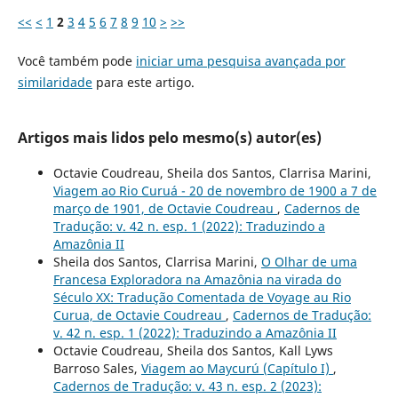
<<
<
1
2
3
4
5
6
7
8
9
10
>
>>
Você também pode
iniciar uma pesquisa avançada por
similaridade
para este artigo.
Artigos mais lidos pelo mesmo(s) autor(es)
Octavie Coudreau, Sheila dos Santos, Clarrisa Marini,
Viagem ao Rio Curuá - 20 de novembro de 1900 a 7 de
março de 1901, de Octavie Coudreau
,
Cadernos de
Tradução: v. 42 n. esp. 1 (2022): Traduzindo a
Amazônia II
Sheila dos Santos, Clarrisa Marini,
O Olhar de uma
Francesa Exploradora na Amazônia na virada do
Século XX: Tradução Comentada de Voyage au Rio
Curua, de Octavie Coudreau
,
Cadernos de Tradução:
v. 42 n. esp. 1 (2022): Traduzindo a Amazônia II
Octavie Coudreau, Sheila dos Santos, Kall Lyws
Barroso Sales,
Viagem ao Maycurú (Capítulo I)
,
Cadernos de Tradução: v. 43 n. esp. 2 (2023):