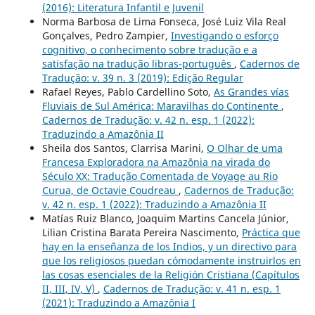
(2016): Literatura Infantil e Juvenil
Norma Barbosa de Lima Fonseca, José Luiz Vila Real
Gonçalves, Pedro Zampier,
Investigando o esforço
cognitivo, o conhecimento sobre tradução e a
satisfação na tradução libras-português
,
Cadernos de
Tradução: v. 39 n. 3 (2019): Edição Regular
Rafael Reyes, Pablo Cardellino Soto,
As Grandes vías
Fluviais de Sul América: Maravilhas do Continente
,
Cadernos de Tradução: v. 42 n. esp. 1 (2022):
Traduzindo a Amazônia II
Sheila dos Santos, Clarrisa Marini,
O Olhar de uma
Francesa Exploradora na Amazônia na virada do
Século XX: Tradução Comentada de Voyage au Rio
Curua, de Octavie Coudreau
,
Cadernos de Tradução:
v. 42 n. esp. 1 (2022): Traduzindo a Amazônia II
Matías Ruiz Blanco, Joaquim Martins Cancela Júnior,
Lilian Cristina Barata Pereira Nascimento,
Práctica que
hay en la enseñanza de los Indios, y un directivo para
que los religiosos puedan cómodamente instruirlos en
las cosas esenciales de la Religión Cristiana (Capítulos
II, III, IV, V)
,
Cadernos de Tradução: v. 41 n. esp. 1
(2021): Traduzindo a Amazônia I