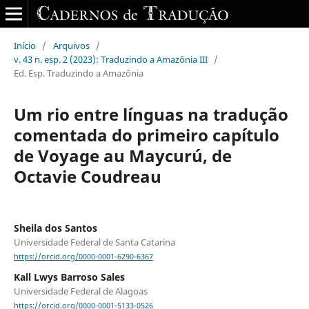
Início
/
Arquivos
/
v. 43 n. esp. 2 (2023): Traduzindo a Amazônia III
/
Ed. Esp. Traduzindo a Amazônia
Um rio entre línguas na tradução
comentada do primeiro capítulo
de Voyage au Maycurú, de
Octavie Coudreau
Sheila dos Santos
Universidade Federal de Santa Catarina
https://orcid.org/0000-0001-6290-6367
Kall Lwys Barroso Sales
Universidade Federal de Alagoas
https://orcid.org/0000-0001-5133-0526