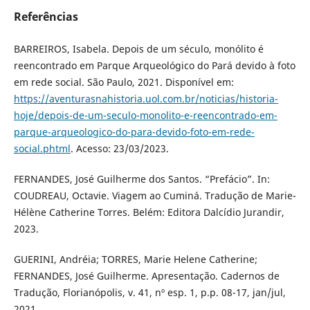
Referências
BARREIROS, Isabela. Depois de um século, monólito é
reencontrado em Parque Arqueológico do Pará devido à foto
em rede social. São Paulo, 2021. Disponível em:
https://aventurasnahistoria.uol.com.br/noticias/historia-
hoje/depois-de-um-seculo-monolito-e-reencontrado-em-
parque-arqueologico-do-para-devido-foto-em-rede-
social.phtml
. Acesso: 23/03/2023.
FERNANDES, José Guilherme dos Santos. “Prefácio”. In:
COUDREAU, Octavie. Viagem ao Cuminá. Tradução de Marie-
Hélène Catherine Torres. Belém: Editora Dalcídio Jurandir,
2023.
GUERINI, Andréia; TORRES, Marie Helene Catherine;
FERNANDES, José Guilherme. Apresentação. Cadernos de
Tradução, Florianópolis, v. 41, nº esp. 1, p.p. 08-17, jan/jul,
2021.