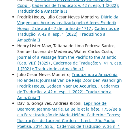
Coppi
,
Cadernos de Tradução: v. 42 n. esp. 1 (2022):
Traduzindo a Amazônia II
Fredrik Hoeus, Julio Cesar Neves Monteiro,
Diário da
Viagem aos Acurias, realizada pelo Alferes Frederik
Hoeus, 2 de abril - 7 de junho de 1717
,
Cadernos de
Tradução: v. 42 n. esp. 1 (2022): Traduzindo a
Amazônia II
Henry Lister Maw, Tatiana de Lima Pedrosa Santos,
Samuel Lucena de Medeiros, Walter Carlos Costa,
Journal of a Passage from the Pacific to the Atlantic
(Cap. VIII) (1829)
,
Cadernos de Tradução: v. 41 n. esp.
1 (2021): Traduzindo a Amazônia I
Julio Cesar Neves Monteiro,
Traduzindo a Amazônia
Holandesa: Journaal Van De Reijs Door Den Vaandrigh
Fredrik Hoeus, Gedaen Naer De Acouries,
,
Cadernos
de Tradução: v. 42 n. esp. 1 (2022): Traduzindo a
Amazônia II
Davi S. Gonçalves, Andréia Riconi,
Leprince de
Beamont, Jeanne-Marie, La Belle et la bête, 1756/Bela
e a Fera; tradução de Marie-Hélène Catherine Torres;
Ilustrações de Laurent Cardon – 1. ed. – São Paulo:
Poetisa, 2014. 55p.
,
Cadernos de Tradução: v. 36 n. 1