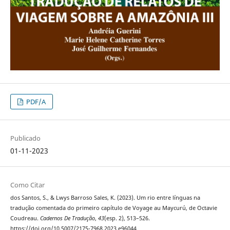
PDF/A
Publicado
01-11-2023
Como Citar
dos Santos, S., & Lwys Barroso Sales, K. (2023). Um rio entre línguas na
tradução comentada do primeiro capítulo de Voyage au Maycurú, de Octavie
Coudreau.
Cadernos De Tradução
,
43
(esp. 2), 513–526.
https://doi.org/10.5007/2175-7968.2023.e96044