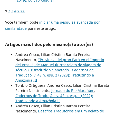
(2019): Edição Regular
1
2
3
4
>
>>
Você também pode
iniciar uma pesquisa avançada por
similaridade
para este artigo.
Artigos mais lidos pelo mesmo(s) autor(es)
Andréa Cesco, Lilian Cristina Barata Pereira
Nascimento,
“Provincia del gran Pará en el Imperio
del Brasil”, de Manuel Ijurra: relato de viagem do
século XIX traduzido e anotado
,
Cadernos de
Tradução: v. 43 n. esp. 2 (2023): Traduzindo a
Amazônia III
Toribio Ortiguera, Andréa Cesco, Lilian Cristina Barata
Pereira Nascimento,
Jornada do Rio Marañón
,
Cadernos de Tradução: v. 42 n. esp. 1 (2022):
Traduzindo a Amazônia II
Andréa Cesco, Lilian Cristina Barata Pereira
Nascimento,
Desafios Tradutórios em um Relato de