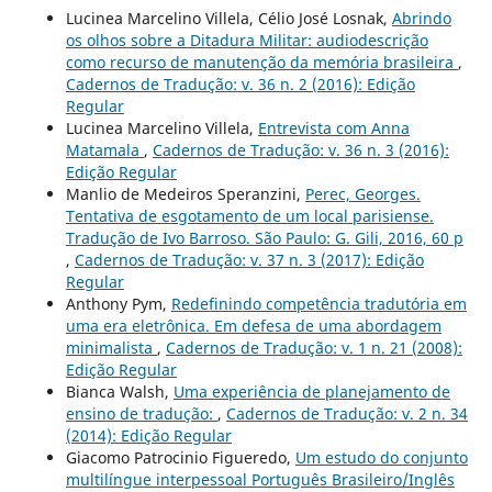
Lucinea Marcelino Villela, Célio José Losnak,
Abrindo
os olhos sobre a Ditadura Militar: audiodescrição
como recurso de manutenção da memória brasileira
,
Cadernos de Tradução: v. 36 n. 2 (2016): Edição
Regular
Lucinea Marcelino Villela,
Entrevista com Anna
Matamala
,
Cadernos de Tradução: v. 36 n. 3 (2016):
Edição Regular
Manlio de Medeiros Speranzini,
Perec, Georges.
Tentativa de esgotamento de um local parisiense.
Tradução de Ivo Barroso. São Paulo: G. Gili, 2016, 60 p
,
Cadernos de Tradução: v. 37 n. 3 (2017): Edição
Regular
Anthony Pym,
Redefinindo competência tradutória em
uma era eletrônica. Em defesa de uma abordagem
minimalista
,
Cadernos de Tradução: v. 1 n. 21 (2008):
Edição Regular
Bianca Walsh,
Uma experiência de planejamento de
ensino de tradução:
,
Cadernos de Tradução: v. 2 n. 34
(2014): Edição Regular
Giacomo Patrocinio Figueredo,
Um estudo do conjunto
multilíngue interpessoal Português Brasileiro/Inglês