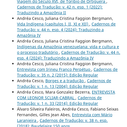
Viagem do Século XVI, de Toribio de Ortiguera
,
Cadernos de Tradução: v. 42 n. esp. 1 (2022):
Traduzindo a Amazônia II
Andréa Cesco, Juliana Cristina Faggion Bergmann,
Vida Indígena (capítulos I, II, XI e XII)
,
Cadernos de
Tradução: v. 44 n. esp. 4 (2024): Traduzindo a
Amazônia IV
Andréa Cesco, Juliana Cristina Faggion Bergmann,
Indígenas da Amazônia venezuelana: vida e cultura e
o processo tradutório
,
Cadernos de Tradução: v. 44 n.
esp. 4 (2024): Traduzindo a Amazônia IV
Andréa Cesco, Juliana Cristina Faggion Bergmann,
Entrevista com Irineu Franco Perpétuo
,
Cadernos de
Tradução: v. 35 n. 2 (2015): Edição Regular
Andréa Cesco,
Borges e a tradução
,
Cadernos de
Tradução: v. 1 n. 13 (2004): Edição Regular
Andréa Cesco, Mara Gonzalez Bezerra,
ENTREVISTA
COM LEONOR SCLIAR-CABRAL
,
Cadernos de
Tradução: v. 1 n. 33 (2014): Edição Regular
Álvaro Silveira Faleiros, Andréa Cesco, Fabiano Seixas
Fernandes, Gilles Jean Abes,
Entrevista com Mário
Laranjeira
,
Cadernos de Tradução: v. 38 n. esp.
(2018): Baudelaire 150 anos