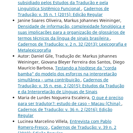
subsidiado pelos Estudos da Tradução e pela
Linguística Sistêmico Funcional
,
Cadernos de
Tradução: v. 35 n. 1 (2015): Edição Regular
Janine Soares Oliveira, Markus Johannes Weininger,
Densidade de informação, complexidade fonológica e
suas implicações para a organização de glossários de
termos técnicos da língua de sinais brasileira
,
Cadernos de Tradução: v. 2 n. 32 (2013): Lexicografia e
Metalexicografia
Autor: Daniel Gile, Tradução de: Markus Johannes
Weininger, Giovana Bleyer Ferreira dos Santos, Diego
Maurício Barbosa,
Testando a hipótese da “corda
bamba” do modelo dos esforços na interpretação
simultânea – uma contribuição
,
Cadernos de
Tradução: v. 35 n. esp. 2 (2015): Estudos da Tradução
e da Interpretação de Línguas de Sinais
Maria de Lurdes Nogueira Escaleira,
O que é preciso
para ser tradutor?: estudo de caso – Macau (China)
,
Cadernos de Tradução: v. 36 n. 2 (2016): Edição
Regular
Lucinea Marcelino Villela,
Entrevista com Pablo
Romero-Fresco
,
Cadernos de Tradução: v. 39 n. 2