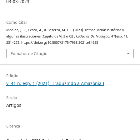
03-03-2023
Como Citar
Medina, J. T., Cesco, A., & Bezerra, M. G. . (2023). Introducción histórica y
algunas ilustraciones (Capítulos VIII e XI) .
Cadernos De Tradução
,
41
(esp. 1),
231–272. https://doi.org/10.5007/2175-7968.2021.e84955
Fomatos de Citação
Edição
v. 41 n. esp. 1 (2021): Traduzindo a Amazônia I
Seção
Artigos
Licença