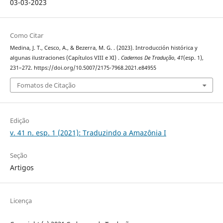
03-03-2023
Como Citar
Medina, J. T., Cesco, A., & Bezerra, M. G. . (2023). Introducción histórica y
algunas ilustraciones (Capítulos VIII e XI) .
Cadernos De Tradução
,
41
(esp. 1),
231–272. https://doi.org/10.5007/2175-7968.2021.e84955
Fomatos de Citação
Edição
v. 41 n. esp. 1 (2021): Traduzindo a Amazônia I
Seção
Artigos
Licença