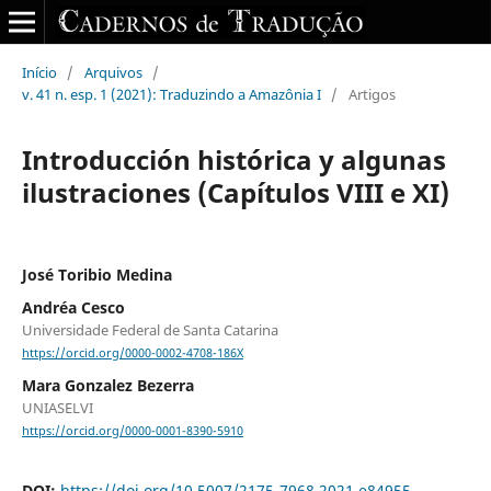
Início
/
Arquivos
/
v. 41 n. esp. 1 (2021): Traduzindo a Amazônia I
/
Artigos
Introducción histórica y algunas
ilustraciones (Capítulos VIII e XI)
José Toribio Medina
Andréa Cesco
Universidade Federal de Santa Catarina
https://orcid.org/0000-0002-4708-186X
Mara Gonzalez Bezerra
UNIASELVI
https://orcid.org/0000-0001-8390-5910
DOI:
https://doi.org/10.5007/2175-7968.2021.e84955