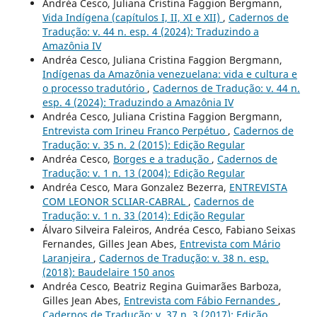
Andréa Cesco, Juliana Cristina Faggion Bergmann,
Vida Indígena (capítulos I, II, XI e XII)
,
Cadernos de
Tradução: v. 44 n. esp. 4 (2024): Traduzindo a
Amazônia IV
Andréa Cesco, Juliana Cristina Faggion Bergmann,
Indígenas da Amazônia venezuelana: vida e cultura e
o processo tradutório
,
Cadernos de Tradução: v. 44 n.
esp. 4 (2024): Traduzindo a Amazônia IV
Andréa Cesco, Juliana Cristina Faggion Bergmann,
Entrevista com Irineu Franco Perpétuo
,
Cadernos de
Tradução: v. 35 n. 2 (2015): Edição Regular
Andréa Cesco,
Borges e a tradução
,
Cadernos de
Tradução: v. 1 n. 13 (2004): Edição Regular
Andréa Cesco, Mara Gonzalez Bezerra,
ENTREVISTA
COM LEONOR SCLIAR-CABRAL
,
Cadernos de
Tradução: v. 1 n. 33 (2014): Edição Regular
Álvaro Silveira Faleiros, Andréa Cesco, Fabiano Seixas
Fernandes, Gilles Jean Abes,
Entrevista com Mário
Laranjeira
,
Cadernos de Tradução: v. 38 n. esp.
(2018): Baudelaire 150 anos
Andréa Cesco, Beatriz Regina Guimarães Barboza,
Gilles Jean Abes,
Entrevista com Fábio Fernandes
,
Cadernos de Tradução: v. 37 n. 3 (2017): Edição