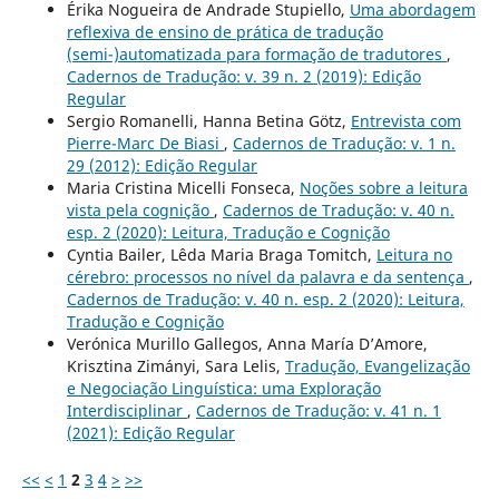
Érika Nogueira de Andrade Stupiello,
Uma abordagem
reflexiva de ensino de prática de tradução
(semi-)automatizada para formação de tradutores
,
Cadernos de Tradução: v. 39 n. 2 (2019): Edição
Regular
Sergio Romanelli, Hanna Betina Götz,
Entrevista com
Pierre-Marc De Biasi
,
Cadernos de Tradução: v. 1 n.
29 (2012): Edição Regular
Maria Cristina Micelli Fonseca,
Noções sobre a leitura
vista pela cognição
,
Cadernos de Tradução: v. 40 n.
esp. 2 (2020): Leitura, Tradução e Cognição
Cyntia Bailer, Lêda Maria Braga Tomitch,
Leitura no
cérebro: processos no nível da palavra e da sentença
,
Cadernos de Tradução: v. 40 n. esp. 2 (2020): Leitura,
Tradução e Cognição
Verónica Murillo Gallegos, Anna María D’Amore,
Krisztina Zimányi, Sara Lelis,
Tradução, Evangelização
e Negociação Linguística: uma Exploração
Interdisciplinar
,
Cadernos de Tradução: v. 41 n. 1
(2021): Edição Regular
<<
<
1
2
3
4
>
>>