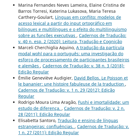
Marina Fernandes Neves Lameira, Elaine Cristina de
Barros Torresi, Katerina Lukasova, Maria Teresa
Carthery-Goulart,
Línguas em conflito: modelos de
acesso lexical a partir do input ortográfico em
bilíngues e multilíngues e o efeito do multilinguismo
sobre as funções executivas
,
Cadernos de Tradução:
v. 40 n. esp. 2 (2020): Leitura, Tradução e Cognição
Marceli Cherchiglia Aquino,
A tradução da partícula
modal wohl para o português: uma investigação do
esforço de processamento de participantes brasileiros
e alemães
,
Cadernos de Tradução: v. 38 n. 3 (2018):
Edição Regular
Émilie Geneviève Audigier,
David Bellos. Le Poisson et
le bananier: une histoire fabuleuse de la traduction
,
Cadernos de Tradução: v. 1 n. 29 (2012): Edição
Regular
Rodrigo Moura Lima Aragão,
Fushi e imortalidade: um
estudo de diferença.
,
Cadernos de Tradução: v. 2 n.
28 (2011): Edição Regular
Elisabetta Santoro,
Tradução e ensino de línguas
estrangeiras: confluências.
,
Cadernos de Tradução: v.
1 n. 27 (2011): Edição Regular