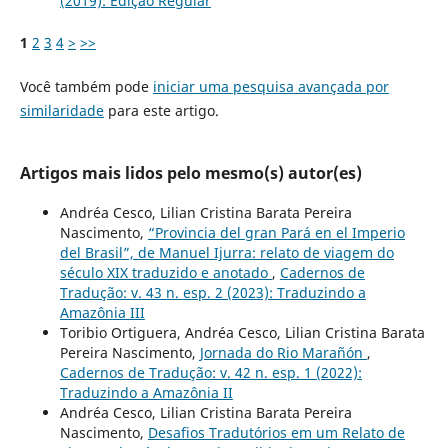
(2019): Edição Regular
1
2
3
4
>
>>
Você também pode
iniciar uma pesquisa avançada por
similaridade
para este artigo.
Artigos mais lidos pelo mesmo(s) autor(es)
Andréa Cesco, Lilian Cristina Barata Pereira
Nascimento,
“Provincia del gran Pará en el Imperio
del Brasil”, de Manuel Ijurra: relato de viagem do
século XIX traduzido e anotado
,
Cadernos de
Tradução: v. 43 n. esp. 2 (2023): Traduzindo a
Amazônia III
Toribio Ortiguera, Andréa Cesco, Lilian Cristina Barata
Pereira Nascimento,
Jornada do Rio Marañón
,
Cadernos de Tradução: v. 42 n. esp. 1 (2022):
Traduzindo a Amazônia II
Andréa Cesco, Lilian Cristina Barata Pereira
Nascimento,
Desafios Tradutórios em um Relato de