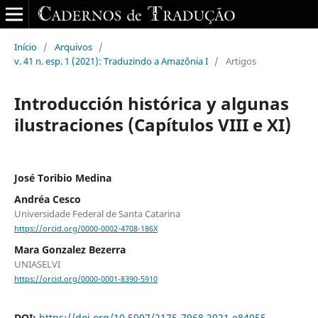
Início
/
Arquivos
/
v. 41 n. esp. 1 (2021): Traduzindo a Amazônia I
/
Artigos
Introducción histórica y algunas
ilustraciones (Capítulos VIII e XI)
José Toribio Medina
Andréa Cesco
Universidade Federal de Santa Catarina
https://orcid.org/0000-0002-4708-186X
Mara Gonzalez Bezerra
UNIASELVI
https://orcid.org/0000-0001-8390-5910
DOI:
https://doi.org/10.5007/2175-7968.2021.e84955