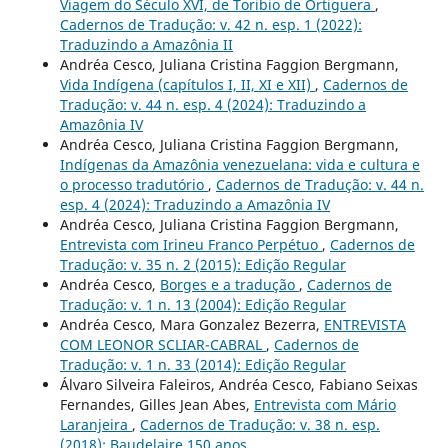
Viagem do Século XVI, de Toribio de Ortiguera
,
Cadernos de Tradução: v. 42 n. esp. 1 (2022):
Traduzindo a Amazônia II
Andréa Cesco, Juliana Cristina Faggion Bergmann,
Vida Indígena (capítulos I, II, XI e XII)
,
Cadernos de
Tradução: v. 44 n. esp. 4 (2024): Traduzindo a
Amazônia IV
Andréa Cesco, Juliana Cristina Faggion Bergmann,
Indígenas da Amazônia venezuelana: vida e cultura e
o processo tradutório
,
Cadernos de Tradução: v. 44 n.
esp. 4 (2024): Traduzindo a Amazônia IV
Andréa Cesco, Juliana Cristina Faggion Bergmann,
Entrevista com Irineu Franco Perpétuo
,
Cadernos de
Tradução: v. 35 n. 2 (2015): Edição Regular
Andréa Cesco,
Borges e a tradução
,
Cadernos de
Tradução: v. 1 n. 13 (2004): Edição Regular
Andréa Cesco, Mara Gonzalez Bezerra,
ENTREVISTA
COM LEONOR SCLIAR-CABRAL
,
Cadernos de
Tradução: v. 1 n. 33 (2014): Edição Regular
Álvaro Silveira Faleiros, Andréa Cesco, Fabiano Seixas
Fernandes, Gilles Jean Abes,
Entrevista com Mário
Laranjeira
,
Cadernos de Tradução: v. 38 n. esp.
(2018): Baudelaire 150 anos