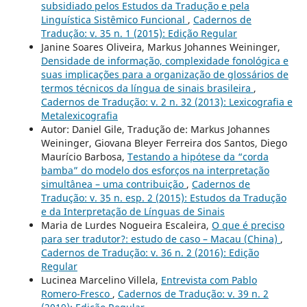
subsidiado pelos Estudos da Tradução e pela
Linguística Sistêmico Funcional
,
Cadernos de
Tradução: v. 35 n. 1 (2015): Edição Regular
Janine Soares Oliveira, Markus Johannes Weininger,
Densidade de informação, complexidade fonológica e
suas implicações para a organização de glossários de
termos técnicos da língua de sinais brasileira
,
Cadernos de Tradução: v. 2 n. 32 (2013): Lexicografia e
Metalexicografia
Autor: Daniel Gile, Tradução de: Markus Johannes
Weininger, Giovana Bleyer Ferreira dos Santos, Diego
Maurício Barbosa,
Testando a hipótese da “corda
bamba” do modelo dos esforços na interpretação
simultânea – uma contribuição
,
Cadernos de
Tradução: v. 35 n. esp. 2 (2015): Estudos da Tradução
e da Interpretação de Línguas de Sinais
Maria de Lurdes Nogueira Escaleira,
O que é preciso
para ser tradutor?: estudo de caso – Macau (China)
,
Cadernos de Tradução: v. 36 n. 2 (2016): Edição
Regular
Lucinea Marcelino Villela,
Entrevista com Pablo
Romero-Fresco
,
Cadernos de Tradução: v. 39 n. 2