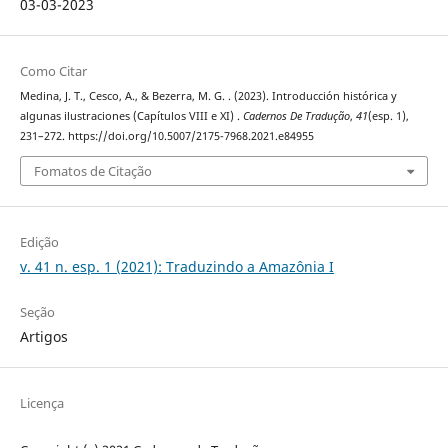
03-03-2023
Como Citar
Medina, J. T., Cesco, A., & Bezerra, M. G. . (2023). Introducción histórica y
algunas ilustraciones (Capítulos VIII e XI) .
Cadernos De Tradução
,
41
(esp. 1),
231–272. https://doi.org/10.5007/2175-7968.2021.e84955
Fomatos de Citação
Edição
v. 41 n. esp. 1 (2021): Traduzindo a Amazônia I
Seção
Artigos
Licença