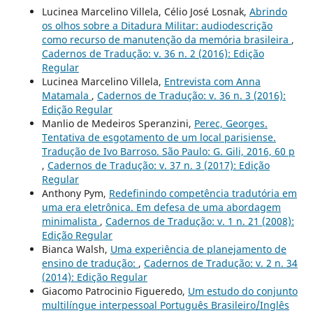
Lucinea Marcelino Villela, Célio José Losnak,
Abrindo
os olhos sobre a Ditadura Militar: audiodescrição
como recurso de manutenção da memória brasileira
,
Cadernos de Tradução: v. 36 n. 2 (2016): Edição
Regular
Lucinea Marcelino Villela,
Entrevista com Anna
Matamala
,
Cadernos de Tradução: v. 36 n. 3 (2016):
Edição Regular
Manlio de Medeiros Speranzini,
Perec, Georges.
Tentativa de esgotamento de um local parisiense.
Tradução de Ivo Barroso. São Paulo: G. Gili, 2016, 60 p
,
Cadernos de Tradução: v. 37 n. 3 (2017): Edição
Regular
Anthony Pym,
Redefinindo competência tradutória em
uma era eletrônica. Em defesa de uma abordagem
minimalista
,
Cadernos de Tradução: v. 1 n. 21 (2008):
Edição Regular
Bianca Walsh,
Uma experiência de planejamento de
ensino de tradução:
,
Cadernos de Tradução: v. 2 n. 34
(2014): Edição Regular
Giacomo Patrocinio Figueredo,
Um estudo do conjunto
multilíngue interpessoal Português Brasileiro/Inglês