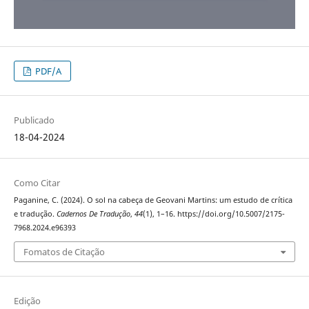
PDF/A
Publicado
18-04-2024
Como Citar
Paganine, C. (2024). O sol na cabeça de Geovani Martins: um estudo de crítica
e tradução.
Cadernos De Tradução
,
44
(1), 1–16. https://doi.org/10.5007/2175-
7968.2024.e96393
Fomatos de Citação
Edição