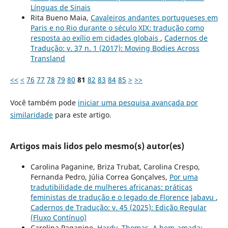
Línguas de Sinais
Rita Bueno Maia,
Cavaleiros andantes portugueses em
Paris e no Rio durante o século XIX: tradução como
resposta ao exílio em cidades globais
,
Cadernos de
Tradução: v. 37 n. 1 (2017): Moving Bodies Across
Transland
<<
<
76
77
78
79
80
81
82
83
84
85
>
>>
Você também pode
iniciar uma pesquisa avançada por
similaridade
para este artigo.
Artigos mais lidos pelo mesmo(s) autor(es)
Carolina Paganine, Briza Trubat, Carolina Crespo,
Fernanda Pedro, Júlia Correa Gonçalves,
Por uma
tradutibilidade de mulheres africanas: práticas
feministas de tradução e o legado de Florence Jabavu
,
Cadernos de Tradução: v. 45 (2025): Edição Regular
(Fluxo Contínuo)
Carolina Paganine,
Hardy, Thomas. A bem-amada: