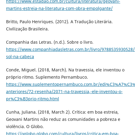
https://www.estadao.com.br/cultura/literatura/geovani-
martins-estreia-na-literatura-com-obra-empolgante/
Britto, Paulo Henriques. (2012). A Tradução Literária.
Civilização Brasileira.
Companhia das Letras. (n.d.). Sobre o livro.
https://www.companhiadasletras.com.br/livro/9788535930528/
sol-na-cabeca
Conde, Miguel. (2018, March). Na travessia, ele inventou o
próprio ritmo. Suplemento Pernambuco.
https://www.suplementopernambuco.com.br/edi%C3%A7%C3%
anteriores/72-resenha/2071-na-travessia,-ele-inventou-o-
pr%C3%B3prio-ritmo.html
Cunha, Juliana. (2018, March 2). Crítica: em boa estreia,
Geovani Martins não reduz as comunidades a pobreza e
violência. O Globo.
https://oglobo.globo.com/cultura/livros/critica-em-boa-