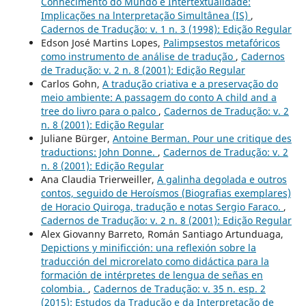
Conhecimento do Mundo e Intertextualidade:
Implicações na lnterpretação Simultânea (IS)
,
Cadernos de Tradução: v. 1 n. 3 (1998): Edição Regular
Edson José Martins Lopes,
Palimpsestos metafóricos
como instrumento de análise de tradução
,
Cadernos
de Tradução: v. 2 n. 8 (2001): Edição Regular
Carlos Gohn,
A tradução criativa e a preservação do
meio ambiente: A passagem do conto A child and a
tree do livro para o palco
,
Cadernos de Tradução: v. 2
n. 8 (2001): Edição Regular
Juliane Bürger,
Antoine Berman. Pour une critique des
traductions: John Donne.
,
Cadernos de Tradução: v. 2
n. 8 (2001): Edição Regular
Ana Claudia Trierweiller,
A galinha degolada e outros
contos, seguido de Heroísmos (Biografias exemplares)
de Horacio Quiroga, tradução e notas Sergio Faraco.
,
Cadernos de Tradução: v. 2 n. 8 (2001): Edição Regular
Alex Giovanny Barreto, Román Santiago Artunduaga,
Depictions y minificción: una reflexión sobre la
traducción del microrelato como didáctica para la
formación de intérpretes de lengua de señas en
colombia.
,
Cadernos de Tradução: v. 35 n. esp. 2
(2015): Estudos da Tradução e da Interpretação de