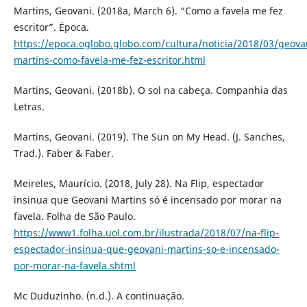
Martins, Geovani. (2018a, March 6). “Como a favela me fez
escritor”. Época.
https://epoca.oglobo.globo.com/cultura/noticia/2018/03/geova
martins-como-favela-me-fez-escritor.html
Martins, Geovani. (2018b). O sol na cabeça. Companhia das
Letras.
Martins, Geovani. (2019). The Sun on My Head. (J. Sanches,
Trad.). Faber & Faber.
Meireles, Maurício. (2018, July 28). Na Flip, espectador
insinua que Geovani Martins só é incensado por morar na
favela. Folha de São Paulo.
https://www1.folha.uol.com.br/ilustrada/2018/07/na-flip-
espectador-insinua-que-geovani-martins-so-e-incensado-
por-morar-na-favela.shtml
Mc Duduzinho. (n.d.). A continuação.