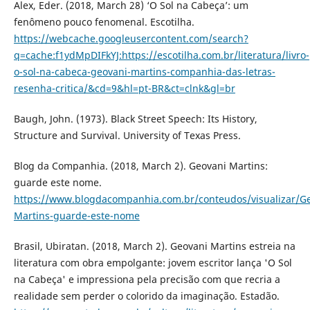
Alex, Eder. (2018, March 28) ‘O Sol na Cabeça’: um
fenômeno pouco fenomenal. Escotilha.
https://webcache.googleusercontent.com/search?
q=cache:f1ydMpDIFkYJ:https://escotilha.com.br/literatura/livro-
o-sol-na-cabeca-geovani-martins-companhia-das-letras-
resenha-critica/&cd=9&hl=pt-BR&ct=clnk&gl=br
Baugh, John. (1973). Black Street Speech: Its History,
Structure and Survival. University of Texas Press.
Blog da Companhia. (2018, March 2). Geovani Martins:
guarde este nome.
https://www.blogdacompanhia.com.br/conteudos/visualizar/Ge
Martins-guarde-este-nome
Brasil, Ubiratan. (2018, March 2). Geovani Martins estreia na
literatura com obra empolgante: jovem escritor lança 'O Sol
na Cabeça' e impressiona pela precisão com que recria a
realidade sem perder o colorido da imaginação. Estadão.