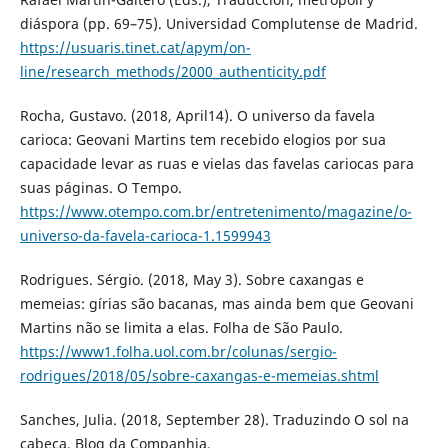
diáspora (pp. 69–75). Universidad Complutense de Madrid.
https://usuaris.tinet.cat/apym/on-
line/research_methods/2000_authenticity.pdf
Rocha, Gustavo. (2018, April14). O universo da favela
carioca: Geovani Martins tem recebido elogios por sua
capacidade levar as ruas e vielas das favelas cariocas para
suas páginas. O Tempo.
https://www.otempo.com.br/entretenimento/magazine/o-
universo-da-favela-carioca-1.1599943
Rodrigues. Sérgio. (2018, May 3). Sobre caxangas e
memeias: gírias são bacanas, mas ainda bem que Geovani
Martins não se limita a elas. Folha de São Paulo.
https://www1.folha.uol.com.br/colunas/sergio-
rodrigues/2018/05/sobre-caxangas-e-memeias.shtml
Sanches, Julia. (2018, September 28). Traduzindo O sol na
cabeça. Blog da Companhia.