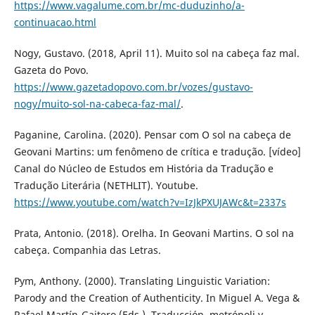
https://www.vagalume.com.br/mc-duduzinho/a-
continuacao.html
Nogy, Gustavo. (2018, April 11). Muito sol na cabeça faz mal.
Gazeta do Povo.
https://www.gazetadopovo.com.br/vozes/gustavo-
nogy/muito-sol-na-cabeca-faz-mal/
.
Paganine, Carolina. (2020). Pensar com O sol na cabeça de
Geovani Martins: um fenômeno de crítica e tradução. [vídeo]
Canal do Núcleo de Estudos em História da Tradução e
Tradução Literária (NETHLIT). Youtube.
https://www.youtube.com/watch?v=IzJkPXUJAWc&t=2337s
Prata, Antonio. (2018). Orelha. In Geovani Martins. O sol na
cabeça. Companhia das Letras.
Pym, Anthony. (2000). Translating Linguistic Variation:
Parody and the Creation of Authenticity. In Miguel A. Vega &
Rafael Martín-Gaitero (Eds.), Traducción, metrópoli y