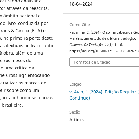
rocurando analisar a
18-04-2024
r através da reescrita,
em âmbito nacional e
do livro, conduzida por
Como Citar
traus & Giroux (EUA) e
Paganine, C. (2024). O sol na cabeça de Ge
, na primeira parte deste
Martins: um estudo de crítica e tradução.
ratextuais ao livro, tanto
Cadernos De Tradução
,
44
(1), 1–16.
https://doi.org/10.5007/2175-7968.2024.e
 à obra, além de uma
meiros meses do
Fomatos de Citação
se uma crítica da
“The Crossing” enfocando
extualizar as marcas de
Edição
letir sobre como um
v. 44 n. 1 (2024): Edição Regular 
ução, alinhando-se a novas
Contínuo)
 brasileira.
Seção
Artigos