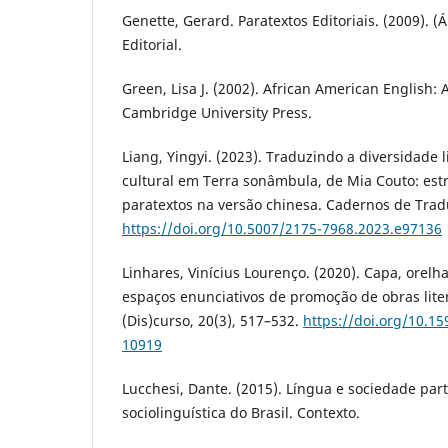
Genette, Gerard. Paratextos Editoriais. (2009). (Á.
Editorial.
Green, Lisa J. (2002). African American English: A
Cambridge University Press.
Liang, Yingyi. (2023). Traduzindo a diversidade l
cultural em Terra sonâmbula, de Mia Couto: est
paratextos na versão chinesa. Cadernos de Tradu
https://doi.org/10.5007/2175-7968.2023.e97136
Linhares, Vinícius Lourenço. (2020). Capa, orel
espaços enunciativos de promoção de obras lit
(Dis)curso, 20(3), 517–532.
https://doi.org/10.1
10919
Lucchesi, Dante. (2015). Língua e sociedade part
sociolinguística do Brasil. Contexto.