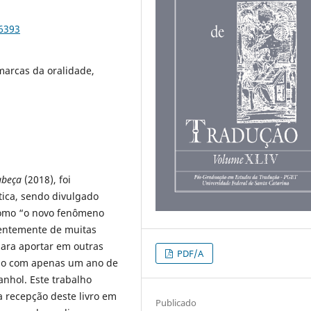
96393
 marcas da oralidade,
abeça
(2018), foi
tica, sendo divulgado
 como “o novo fenômeno
erentemente de muitas
para aportar em outras
PDF/A
çado com apenas um ano de
anhol. Este trabalho
a recepção deste livro em
Publicado