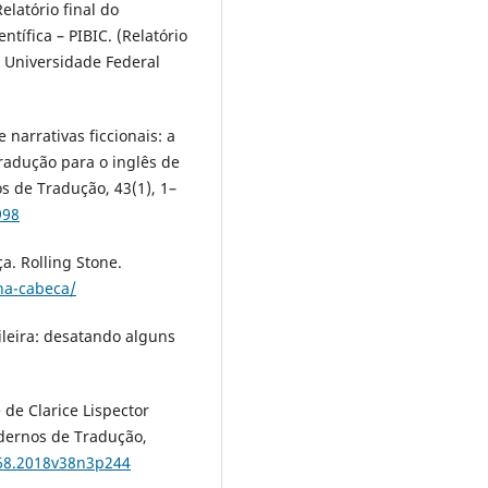
elatório final do
ntífica – PIBIC. (Relatório
. Universidade Federal
 narrativas ficcionais: a
radução para o inglês de
s de Tradução, 43(1), 1–
998
ça. Rolling Stone.
-na-cabeca/
ileira: desatando alguns
e de Clarice Lispector
adernos de Tradução,
968.2018v38n3p244