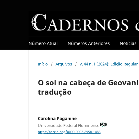
Número Atual
Números Anteriores
Notícias
Início
/
Arquivos
/
v. 44 n. 1 (2024): Edição Regula
O sol na cabeça de Geovani
tradução
Carolina Paganine
Universidade Federal Fluminense
https://orcid.org/0000-0002-8958-1483