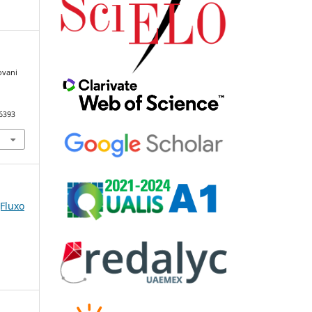
ovani
96393
(Fluxo