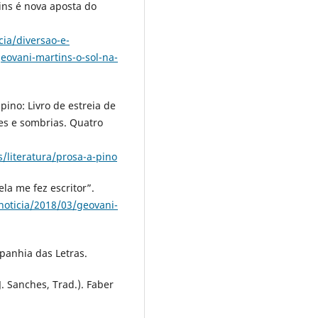
ins é nova aposta do
cia/diversao-e-
eovani-martins-o-sol-na-
pino: Livro de estreia de
es e sombrias. Quatro
literatura/prosa-a-pino
la me fez escritor”.
noticia/2018/03/geovani-
panhia das Letras.
. Sanches, Trad.). Faber