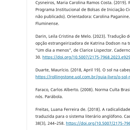
Cysneiros, Maria Carolina Ramos Costa. (2019). R
Programa Institucional de Bolsas de Iniciação Cie
não publicado). Orientadora: Carolina Paganine
Fluminense.
Darin, Leila Cristina de Melo. (2023). Tradução de
opção estrangeirizadora de Katrina Dodson na t
“Um dia a menos”, de Clarice Lispector. Caderno
30.
https://doi.org/10.5007/2175-7968.2023.e92
Duarte, Maurício. (2018, April 19). O sol na cabe
https://rollingstone.uol.com.br/guia-livro/o-sol
Faraco, Carlos Alberto. (2008). Norma Culta Bras
nós. Parábola.
Freitas, Luana Ferreira de. (2018). A radicalidad
traduzida para o sistema literário anglófono. C
38(3), 244–258.
https://doi.org/10.5007/2175-7