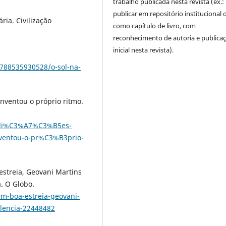
trabalho publicada nesta revista (ex.:
publicar em repositório institucional 
ria. Civilização
como capítulo de livro, com
reconhecimento de autoria e publica
inicial nesta revista).
9788535930528/o-sol-na-
inventou o próprio ritmo.
edi%C3%A7%C3%B5es-
inventou-o-pr%C3%B3prio-
 estreia, Geovani Martins
. O Globo.
-em-boa-estreia-geovani-
lencia-22448482