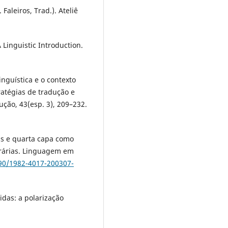
 Faleiros, Trad.). Ateliê
 Linguistic Introduction.
inguística e o contexto
ratégias de tradução e
ção, 43(esp. 3), 209–232.
has e quarta capa como
erárias. Linguagem em
590/1982-4017-200307-
idas: a polarização