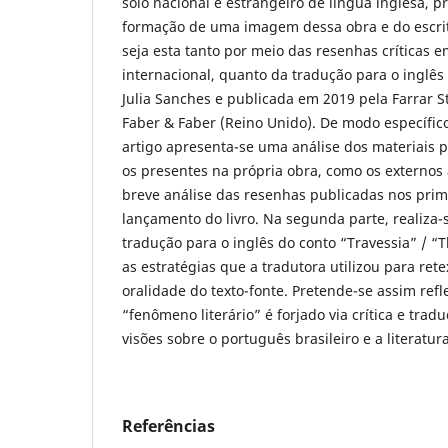
solo nacional e estrangeiro de língua inglesa, p
formação de uma imagem dessa obra e do escrito
seja esta tanto por meio das resenhas críticas 
internacional, quanto da tradução para o inglês 
Julia Sanches e publicada em 2019 pela Farrar S
Faber & Faber (Reino Unido). De modo específico
artigo apresenta-se uma análise dos materiais pa
os presentes na própria obra, como os externos
breve análise das resenhas publicadas nos pri
lançamento do livro. Na segunda parte, realiza-
tradução para o inglês do conto “Travessia” / 
as estratégias que a tradutora utilizou para ret
oralidade do texto-fonte. Pretende-se assim ref
“fenômeno literário” é forjado via crítica e trad
visões sobre o português brasileiro e a literatura
Referências