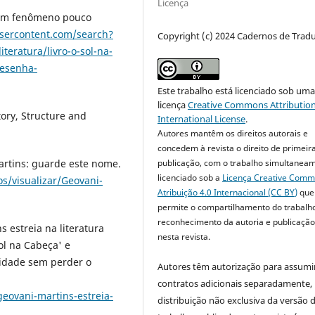
Licença
: um fenômeno pouco
sercontent.com/search?
Copyright (c) 2024 Cadernos de Trad
teratura/livro-o-sol-na-
resenha-
Este trabalho está licenciado sob um
licença
Creative Commons Attribution
tory, Structure and
International License
.
Autores mantêm os direitos autorais e
concedem à revista o direito de primeir
publicação, com o trabalho simultanea
artins: guarde este nome.
licenciado sob a
Licença Creative Com
/visualizar/Geovani-
Atribuição 4.0 Internacional (CC BY)
que
permite o compartilhamento do trabalh
reconhecimento da autoria e publicação 
s estreia na literatura
nesta revista.
ol na Cabeça' e
lidade sem perder o
Autores têm autorização para assumi
contratos adicionais separadamente,
geovani-martins-estreia-
distribuição não exclusiva da versão 