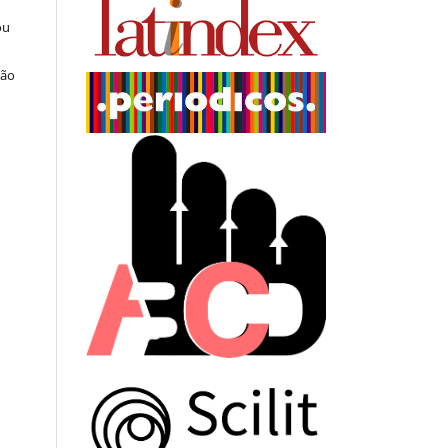
ou
ção