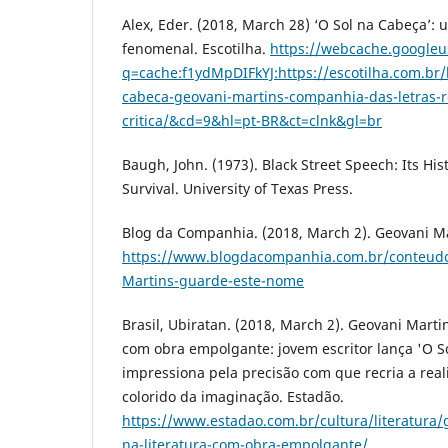
Alex, Eder. (2018, March 28) ‘O Sol na Cabeça’
fenomenal. Escotilha.
https://webcache.googleu
q=cache:f1ydMpDIFkYJ:https://escotilha.com.br/li
cabeca-geovani-martins-companhia-das-letras-
critica/&cd=9&hl=pt-BR&ct=clnk&gl=br
Baugh, John. (1973). Black Street Speech: Its His
Survival. University of Texas Press.
Blog da Companhia. (2018, March 2). Geovani M
https://www.blogdacompanhia.com.br/conteudos
Martins-guarde-este-nome
Brasil, Ubiratan. (2018, March 2). Geovani Martin
com obra empolgante: jovem escritor lança 'O S
impressiona pela precisão com que recria a rea
colorido da imaginação. Estadão.
https://www.estadao.com.br/cultura/literatura/
na-literatura-com-obra-empolgante/