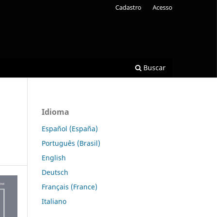
Cadastro
Acesso
Buscar
Idioma
Español (España)
Português (Brasil)
English
Deutsch
Français (France)
Italiano