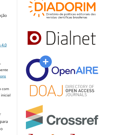
ução
a
 4.0
a
mente
mons
o com
inicial
r
 para
do