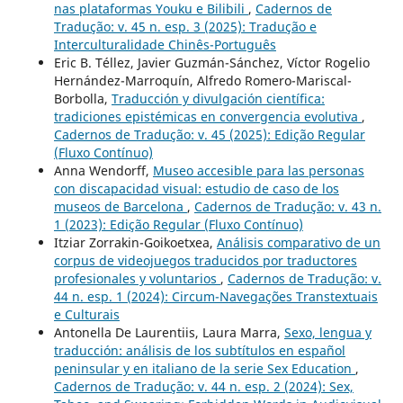
nas plataformas Youku e Bilibili
,
Cadernos de
Tradução: v. 45 n. esp. 3 (2025): Tradução e
Interculturalidade Chinês-Português
Eric B. Téllez, Javier Guzmán-Sánchez, Víctor Rogelio
Hernández-Marroquín, Alfredo Romero-Mariscal-
Borbolla,
Traducción y divulgación científica:
tradiciones epistémicas en convergencia evolutiva
,
Cadernos de Tradução: v. 45 (2025): Edição Regular
(Fluxo Contínuo)
Anna Wendorff,
Museo accesible para las personas
con discapacidad visual: estudio de caso de los
museos de Barcelona
,
Cadernos de Tradução: v. 43 n.
1 (2023): Edição Regular (Fluxo Contínuo)
Itziar Zorrakin-Goikoetxea,
Análisis comparativo de un
corpus de videojuegos traducidos por traductores
profesionales y voluntarios
,
Cadernos de Tradução: v.
44 n. esp. 1 (2024): Circum-Navegações Transtextuais
e Culturais
Antonella De Laurentiis, Laura Marra,
Sexo, lengua y
traducción: análisis de los subtítulos en español
peninsular y en italiano de la serie Sex Education
,
Cadernos de Tradução: v. 44 n. esp. 2 (2024): Sex,