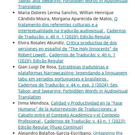
Taboo, and Swearing: Forbidden Words in Audiovisual
Translation
Maria Dolores Lerma Sanchis, Willian Henrique
Cândido Moura, Morgana Aparecida de Matos,
O
tratamento dos referentes culturais e a
intertextualidade na tradução audiovisual
,
Cadernos
de Tradução: v. 40 n. 1 (2020): Edição Regular
Elvira Rosales Abundiz,
Crítica productiva de dos
versiones en español de “The Holy Innocents” de
Robert Lowell
,
Cadernos de Tradução: v. 40 n. 1
(2020): Edição Regular
Gian Luigi De Rosa,
Estratégias tradutórias e
plataformas Narrowcasting: legendando a linguagem
tabu em seriados portugueses e brasileiros
,
Cadernos de Tradução: v. 44 n. esp. 2 (2024): Sex,
Taboo, and Swearing: Forbidden Words in Audiovisual
Translation
Inma Mendoza,
Calidad y Productividad en la “Fase
Humana” de la Autorrevisión de Traducciones: a
Caballo entre el Contexto Académico y el Contexto
Profesional
,
Cadernos de Tradução: v. 43 n. 1 (2023):
Edição Regular (Fluxo Contínuo)
Alejandro Bolaños-García-Escribano,
Untapping the