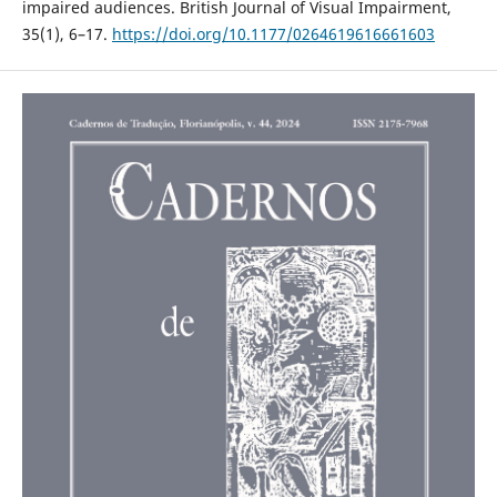
impaired audiences. British Journal of Visual Impairment,
35(1), 6–17.
https://doi.org/10.1177/0264619616661603