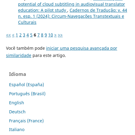
potential of cloud subtitling in audiovisual translator
education: A pilot study
,
Cadernos de Tradução: v. 44
n. esp. 1 (2024): Circum-Navegações Transtextuais e
Culturais
<<
<
1
2
3
4
5
6
7
8
9
10
>
>>
Você também pode
iniciar uma pesquisa avançada por
similaridade
para este artigo.
Idioma
Español (España)
Português (Brasil)
English
Deutsch
Français (France)
Italiano