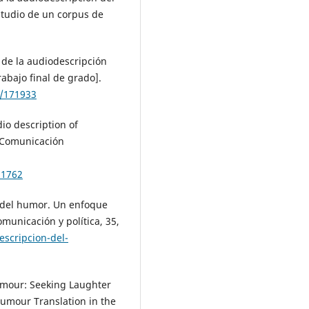
studio de un corpus de
 de la audiodescripción
rabajo final de grado].
4/171933
dio description of
y Comunicación
11762
ón del humor. Un enfoque
omunicación y política, 35,
escripcion-del-
Humour: Seeking Laughter
Humour Translation in the