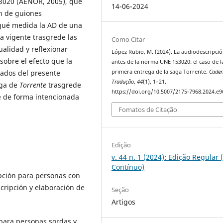
53020 (AENOR, 2005), que
14-06-2024
ón de guiones
 qué medida la AD de una
a vigente trasgrede las
Como Citar
alidad y reflexionar
López Rubio, M. (2024). La audiodescripci
sobre el efecto que la
antes de la norma UNE 153020: el caso de l
tados del presente
primera entrega de la saga Torrente.
Cader
Tradução
,
44
(1), 1–21.
ega de
Torrente
trasgrede
https://doi.org/10.5007/2175-7968.2024.e
e de forma intencionada
Fomatos de Citação
Edição
v. 44 n. 1 (2024): Edição Regular 
Contínuo)
ción para personas con
scripción y elaboración de
Seção
Artigos
para personas sordas y