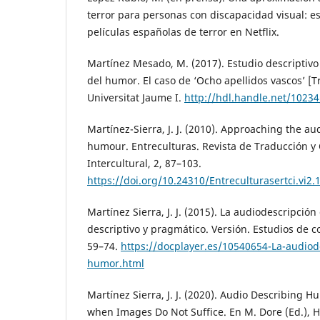
terror para personas con discapacidad visual: e
películas españolas de terror en Netflix.
Martínez Mesado, M. (2017). Estudio descriptivo
del humor. El caso de ‘Ocho apellidos vascos’ [T
Universitat Jaume I.
http://hdl.handle.net/1023
Martínez-Sierra, J. J. (2010). Approaching the au
humour. Entreculturas. Revista de Traducción 
Intercultural, 2, 87–103.
https://doi.org/10.24310/Entreculturasertci.vi2.
Martínez Sierra, J. J. (2015). La audiodescripci
descriptivo y pragmático. Versión. Estudios de c
59–74.
https://docplayer.es/10540654-La-audiod
humor.html
Martínez Sierra, J. J. (2020). Audio Describing 
when Images Do Not Suffice. En M. Dore (Ed.), 