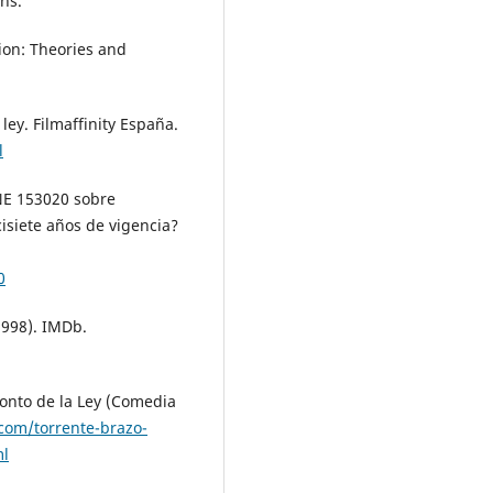
ns.
ion: Theories and
 ley. Filmaffinity España.
l
UNE 153020 sobre
isiete años de vigencia?
0
1998). IMDb.
Tonto de la Ley (Comedia
com/torrente-brazo-
ml