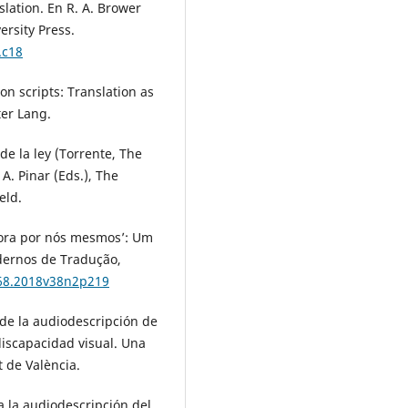
slation. En R. A. Brower
ersity Press.
.c18
on scripts: Translation as
ter Lang.
de la ley (Torrente, The
. Pinar (Eds.), The
eld.
 agora por nós mesmos’: Um
dernos de Tradução,
968.2018v38n2p219
 de la audiodescripción de
iscapacidad visual. Una
t de València.
 la audiodescripción del