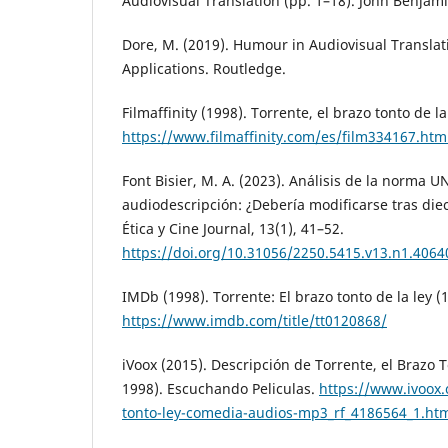
Audiovisual Translation (pp. 1–18). John Benjami
Dore, M. (2019). Humour in Audiovisual Translat
Applications. Routledge.
Filmaffinity (1998). Torrente, el brazo tonto de la
https://www.filmaffinity.com/es/film334167.htm
Font Bisier, M. A. (2023). Análisis de la norma 
audiodescripción: ¿Debería modificarse tras diec
Ética y Cine Journal, 13(1), 41–52.
https://doi.org/10.31056/2250.5415.v13.n1.4064
IMDb (1998). Torrente: El brazo tonto de la ley (
https://www.imdb.com/title/tt0120868/
iVoox (2015). Descripción de Torrente, el Brazo 
1998). Escuchando Peliculas.
https://www.ivoox.
tonto-ley-comedia-audios-mp3_rf_4186564_1.ht