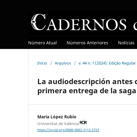
Número Atual
Números Anteriores
Notícias
Início
/
Arquivos
/
v. 44 n. 1 (2024): Edição Regula
La audiodescripción antes 
primera entrega de la saga
María López Rubio
Universitat de València
https://orcid.org/0000-0002-2112-2723