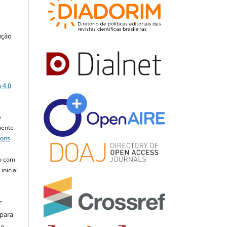
ução
a
 4.0
a
mente
mons
o com
inicial
r
 para
do