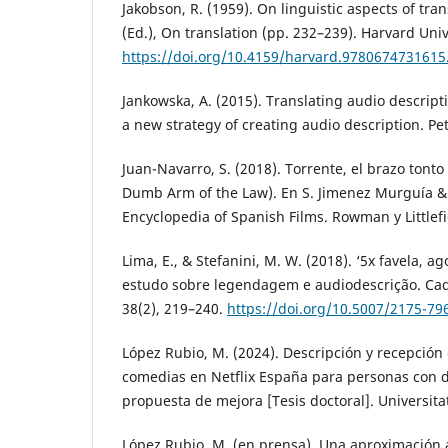
Jakobson, R. (1959). On linguistic aspects of tran
(Ed.), On translation (pp. 232–239). Harvard Univ
https://doi.org/10.4159/harvard.9780674731615
Jankowska, A. (2015). Translating audio descripti
a new strategy of creating audio description. Pe
Juan-Navarro, S. (2018). Torrente, el brazo tonto 
Dumb Arm of the Law). En S. Jimenez Murguía & A
Encyclopedia of Spanish Films. Rowman y Littlefi
Lima, E., & Stefanini, M. W. (2018). ‘5x favela,
estudo sobre legendagem e audiodescrição. Ca
38(2), 219–240.
https://doi.org/10.5007/2175-7
López Rubio, M. (2024). Descripción y recepción
comedias en Netflix España para personas con d
propuesta de mejora [Tesis doctoral]. Universita
López Rubio, M. (en prensa). Una aproximación a