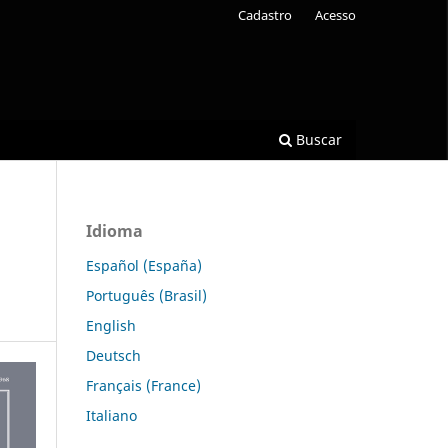
Cadastro
Acesso
Buscar
Idioma
Español (España)
Português (Brasil)
English
Deutsch
Français (France)
Italiano