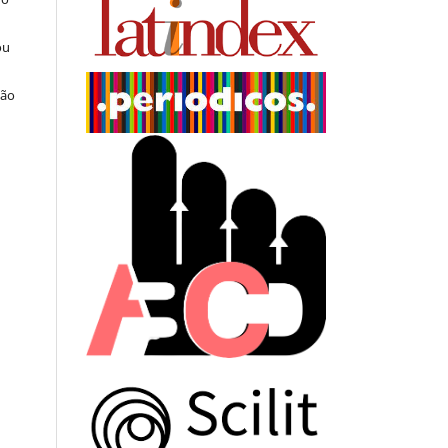
ou
ção