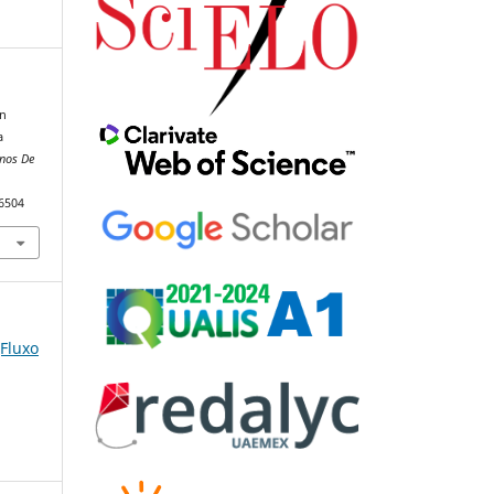
ón
a
nos De
96504
(Fluxo