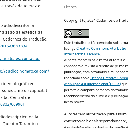
a través de teletexto.
Licença
Copyright (c) 2024 Cadernos de Trad
o audiodescritor: a
ndizado da estética da
s. Cadernos de Tradução,
Este trabalho está licenciado sob um
8.2016v36n3p34
licença
Creative Commons Attribution
International License
.
.aristia.es/contacto/
Autores mantêm os direitos autorais e
concedem à revista o direito de primeir
s://audiocinemateca.com/
publicação, com o trabalho simultanea
licenciado sob a
Licença Creative Com
ge cinematogràficen
Atribuição 4.0 Internacional (CC BY)
que
permite o compartilhamento do trabalh
persones amb discapacitat
reconhecimento da autoria e publicação 
rsitat Central de
nesta revista.
10803/669901
Autores têm autorização para assumi
diodescripción de la
contratos adicionais separadamente,
de Quentin Tarantino.
distribuição não exclusiva da versão 