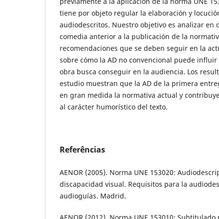
previamente a la aplicación de la norma UNE 1
tiene por objeto regular la elaboración y locuci
audiodescritos. Nuestro objetivo es analizar en
comedia anterior a la publicación de la normativ
recomendaciones que se deben seguir en la actu
sobre cómo la AD no convencional puede influir 
obra busca conseguir en la audiencia. Los resul
estudio muestran que la AD de la primera entr
en gran medida la normativa actual y contribuy
al carácter humorístico del texto.
Referências
AENOR (2005). Norma UNE 153020: Audiodescrip
discapacidad visual. Requisitos para la audiode
audioguías. Madrid.
AENOR (2012). Norma UNE 153010: Subtitulado 