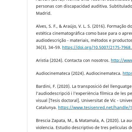
personas con discapacidad auditiva. Subtitulado 
Madrid.
Alves, S. F., & Araújo, V. L. S. (2016). Formação d
estética cinematográfica como base para o apre
audiodescrição - materiais, métodos e producto
36(3), 34–59.
https://doi.org/10.5007/2175-796
Aristia (2024). Contacta con nosotros.
http://www
Audiocinemateca (2024). Audiocinemateca.
http
Bardini, F. (2020). La transposició del llenguat
l’audiodescripció i l’experiència fílmica de les 
visual [Tesis doctoral]. Universitat de Vic - Unive
Catalunya.
https://www.tesisenred.net/handle/
Brescia Zapata, M., & Matamala, A. (2020). La au
violencia. Estudio descriptivo de tres películas 