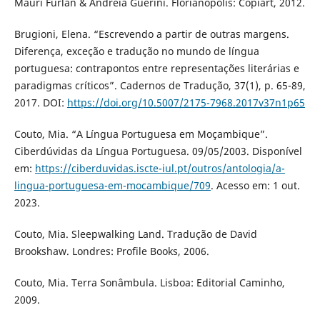
Mauri Furlan & Andréia Guerini. Florianópolis: Copiart, 2012.
Brugioni, Elena. “Escrevendo a partir de outras margens.
Diferença, exceção e tradução no mundo de língua
portuguesa: contrapontos entre representações literárias e
paradigmas críticos”. Cadernos de Tradução, 37(1), p. 65-89,
2017. DOI:
https://doi.org/10.5007/2175-7968.2017v37n1p65
Couto, Mia. “A Língua Portuguesa em Moçambique”.
Ciberdúvidas da Língua Portuguesa. 09/05/2003. Disponível
em:
https://ciberduvidas.iscte-iul.pt/outros/antologia/a-
lingua-portuguesa-em-mocambique/709
. Acesso em: 1 out.
2023.
Couto, Mia. Sleepwalking Land. Tradução de David
Brookshaw. Londres: Profile Books, 2006.
Couto, Mia. Terra Sonâmbula. Lisboa: Editorial Caminho,
2009.