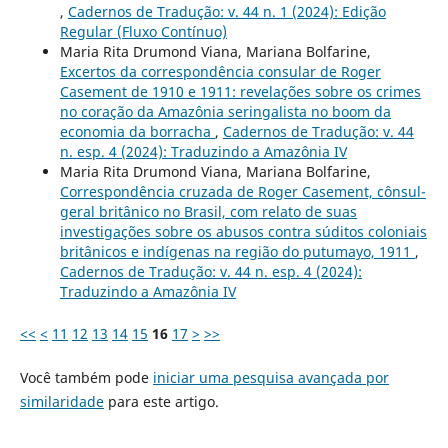
,
Cadernos de Tradução: v. 44 n. 1 (2024): Edição
Regular (Fluxo Contínuo)
Maria Rita Drumond Viana, Mariana Bolfarine,
Excertos da correspondência consular de Roger
Casement de 1910 e 1911: revelações sobre os crimes
no coração da Amazônia seringalista no boom da
economia da borracha
,
Cadernos de Tradução: v. 44
n. esp. 4 (2024): Traduzindo a Amazônia IV
Maria Rita Drumond Viana, Mariana Bolfarine,
Correspondência cruzada de Roger Casement, cônsul-
geral britânico no Brasil, com relato de suas
investigações sobre os abusos contra súditos coloniais
britânicos e indígenas na região do putumayo, 1911
,
Cadernos de Tradução: v. 44 n. esp. 4 (2024):
Traduzindo a Amazônia IV
<<
<
11
12
13
14
15
16
17
>
>>
Você também pode
iniciar uma pesquisa avançada por
similaridade
para este artigo.