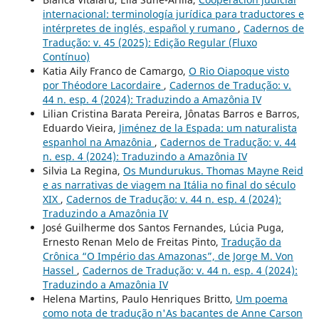
internacional: terminología jurídica para traductores e
intérpretes de inglés, español y rumano
,
Cadernos de
Tradução: v. 45 (2025): Edição Regular (Fluxo
Contínuo)
Katia Aily Franco de Camargo,
O Rio Oiapoque visto
por Théodore Lacordaire
,
Cadernos de Tradução: v.
44 n. esp. 4 (2024): Traduzindo a Amazônia IV
Lilian Cristina Barata Pereira, Jônatas Barros e Barros,
Eduardo Vieira,
Jiménez de la Espada: um naturalista
espanhol na Amazônia
,
Cadernos de Tradução: v. 44
n. esp. 4 (2024): Traduzindo a Amazônia IV
Silvia La Regina,
Os Mundurukus. Thomas Mayne Reid
e as narrativas de viagem na Itália no final do século
XIX
,
Cadernos de Tradução: v. 44 n. esp. 4 (2024):
Traduzindo a Amazônia IV
José Guilherme dos Santos Fernandes, Lúcia Puga,
Ernesto Renan Melo de Freitas Pinto,
Tradução da
Crônica “O Império das Amazonas”, de Jorge M. Von
Hassel
,
Cadernos de Tradução: v. 44 n. esp. 4 (2024):
Traduzindo a Amazônia IV
Helena Martins, Paulo Henriques Britto,
Um poema
como nota de tradução n'As bacantes de Anne Carson