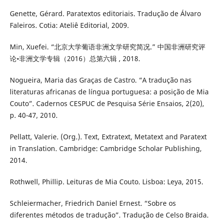
Genette, Gérard. Paratextos editoriais. Tradução de Álvaro
Faleiros. Cotia: Ateliê Editorial, 2009.
Min, Xuefei. “北京大学葡语非洲文学研究简况.” 中国非洲研究评
论•非洲文学专辑（2016）总第六辑 , 2018.
Nogueira, Maria das Graças de Castro. “A tradução nas
literaturas africanas de língua portuguesa: a posição de Mia
Couto”. Cadernos CESPUC de Pesquisa Série Ensaios, 2(20),
p. 40-47, 2010.
Pellatt, Valerie. (Org.). Text, Extratext, Metatext and Paratext
in Translation. Cambridge: Cambridge Scholar Publishing,
2014.
Rothwell, Phillip. Leituras de Mia Couto. Lisboa: Leya, 2015.
Schleiermacher, Friedrich Daniel Ernest. “Sobre os
diferentes métodos de tradução”. Tradução de Celso Braida.