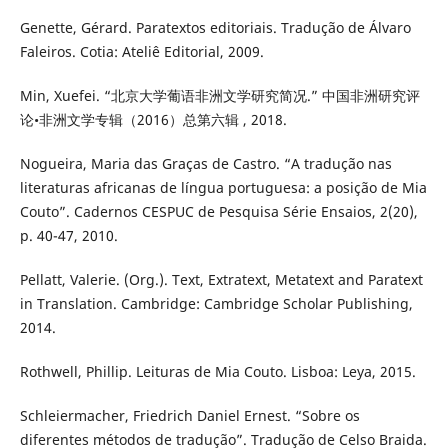
Genette, Gérard. Paratextos editoriais. Tradução de Álvaro
Faleiros. Cotia: Ateliê Editorial, 2009.
Min, Xuefei. “北京大学葡语非洲文学研究简况.” 中国非洲研究评
论•非洲文学专辑（2016）总第六辑 , 2018.
Nogueira, Maria das Graças de Castro. “A tradução nas
literaturas africanas de língua portuguesa: a posição de Mia
Couto”. Cadernos CESPUC de Pesquisa Série Ensaios, 2(20),
p. 40-47, 2010.
Pellatt, Valerie. (Org.). Text, Extratext, Metatext and Paratext
in Translation. Cambridge: Cambridge Scholar Publishing,
2014.
Rothwell, Phillip. Leituras de Mia Couto. Lisboa: Leya, 2015.
Schleiermacher, Friedrich Daniel Ernest. “Sobre os
diferentes métodos de tradução”. Tradução de Celso Braida.