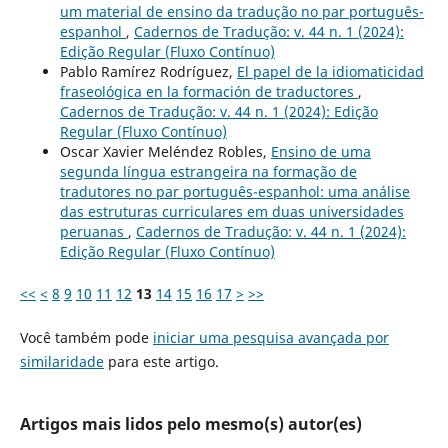
um material de ensino da tradução no par português-
espanhol
,
Cadernos de Tradução: v. 44 n. 1 (2024):
Edição Regular (Fluxo Contínuo)
Pablo Ramírez Rodríguez,
El papel de la idiomaticidad
fraseológica en la formación de traductores
,
Cadernos de Tradução: v. 44 n. 1 (2024): Edição
Regular (Fluxo Contínuo)
Oscar Xavier Meléndez Robles,
Ensino de uma
segunda língua estrangeira na formação de
tradutores no par português-espanhol: uma análise
das estruturas curriculares em duas universidades
peruanas
,
Cadernos de Tradução: v. 44 n. 1 (2024):
Edição Regular (Fluxo Contínuo)
<<
<
8
9
10
11
12
13
14
15
16
17
>
>>
Você também pode
iniciar uma pesquisa avançada por
similaridade
para este artigo.
Artigos mais lidos pelo mesmo(s) autor(es)