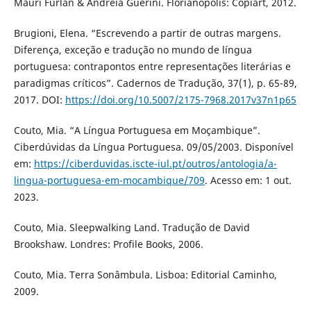
Mauri Furlan & Andréia Guerini. Florianópolis: Copiart, 2012.
Brugioni, Elena. “Escrevendo a partir de outras margens.
Diferença, exceção e tradução no mundo de língua
portuguesa: contrapontos entre representações literárias e
paradigmas críticos”. Cadernos de Tradução, 37(1), p. 65-89,
2017. DOI:
https://doi.org/10.5007/2175-7968.2017v37n1p65
Couto, Mia. “A Língua Portuguesa em Moçambique”.
Ciberdúvidas da Língua Portuguesa. 09/05/2003. Disponível
em:
https://ciberduvidas.iscte-iul.pt/outros/antologia/a-
lingua-portuguesa-em-mocambique/709
. Acesso em: 1 out.
2023.
Couto, Mia. Sleepwalking Land. Tradução de David
Brookshaw. Londres: Profile Books, 2006.
Couto, Mia. Terra Sonâmbula. Lisboa: Editorial Caminho,
2009.