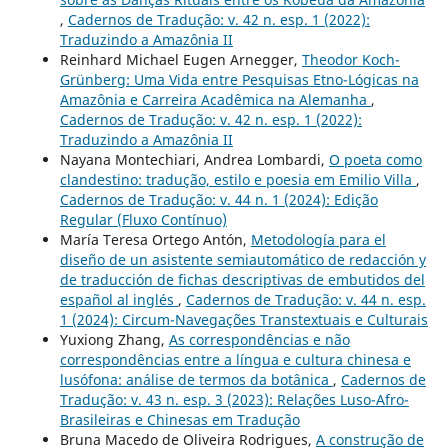
,
Cadernos de Tradução: v. 42 n. esp. 1 (2022):
Traduzindo a Amazônia II
Reinhard Michael Eugen Arnegger,
Theodor Koch-
Grünberg: Uma Vida entre Pesquisas Etno-Lógicas na
Amazônia e Carreira Acadêmica na Alemanha
,
Cadernos de Tradução: v. 42 n. esp. 1 (2022):
Traduzindo a Amazônia II
Nayana Montechiari, Andrea Lombardi,
O poeta como
clandestino: tradução, estilo e poesia em Emilio Villa
,
Cadernos de Tradução: v. 44 n. 1 (2024): Edição
Regular (Fluxo Contínuo)
María Teresa Ortego Antón,
Metodología para el
diseño de un asistente semiautomático de redacción y
de traducción de fichas descriptivas de embutidos del
español al inglés
,
Cadernos de Tradução: v. 44 n. esp.
1 (2024): Circum-Navegações Transtextuais e Culturais
Yuxiong Zhang,
As correspondências e não
correspondências entre a língua e cultura chinesa e
lusófona: análise de termos da botânica
,
Cadernos de
Tradução: v. 43 n. esp. 3 (2023): Relações Luso-Afro-
Brasileiras e Chinesas em Tradução
Bruna Macedo de Oliveira Rodrigues,
A construção de