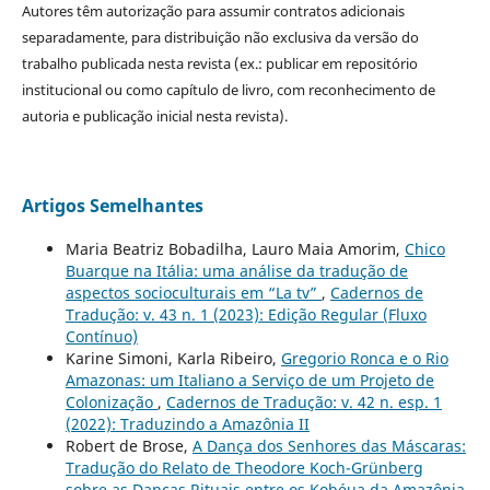
Autores têm autorização para assumir contratos adicionais
separadamente, para distribuição não exclusiva da versão do
trabalho publicada nesta revista (ex.: publicar em repositório
institucional ou como capítulo de livro, com reconhecimento de
autoria e publicação inicial nesta revista).
Artigos Semelhantes
Maria Beatriz Bobadilha, Lauro Maia Amorim,
Chico
Buarque na Itália: uma análise da tradução de
aspectos socioculturais em “La tv”
,
Cadernos de
Tradução: v. 43 n. 1 (2023): Edição Regular (Fluxo
Contínuo)
Karine Simoni, Karla Ribeiro,
Gregorio Ronca e o Rio
Amazonas: um Italiano a Serviço de um Projeto de
Colonização
,
Cadernos de Tradução: v. 42 n. esp. 1
(2022): Traduzindo a Amazônia II
Robert de Brose,
A Dança dos Senhores das Máscaras:
Tradução do Relato de Theodore Koch-Grünberg
sobre as Danças Rituais entre os Kobéua da Amazônia