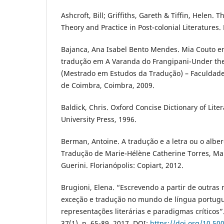
Ashcroft, Bill; Griffiths, Gareth & Tiffin, Helen. 
Theory and Practice in Post-colonial Literatures
Bajanca, Ana Isabel Bento Mendes. Mia Couto e
tradução em A Varanda do Frangipani-Under the
(Mestrado em Estudos da Tradução) – Faculdade
de Coimbra, Coimbra, 2009.
Baldick, Chris. Oxford Concise Dictionary of Lit
University Press, 1996.
Berman, Antoine. A tradução e a letra ou o albe
Tradução de Marie-Hélène Catherine Torres, Ma
Guerini. Florianópolis: Copiart, 2012.
Brugioni, Elena. “Escrevendo a partir de outras
exceção e tradução no mundo de língua portugu
representações literárias e paradigmas críticos
37(1), p. 65-89, 2017. DOI:
https://doi.org/10.50