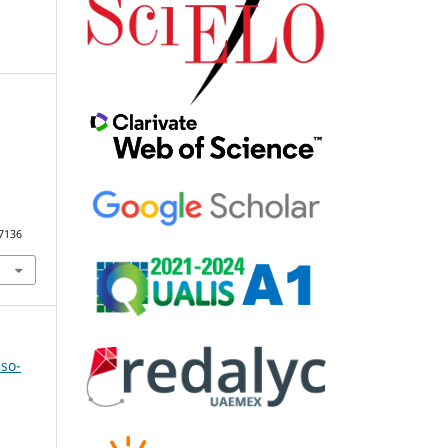
97136
uso-