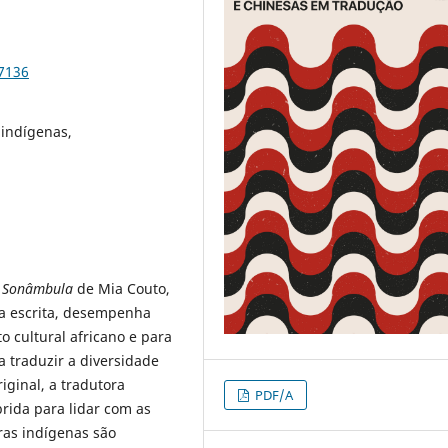
97136
 indígenas,
a Sonâmbula
de Mia Couto,
na escrita, desempenha
 cultural africano e para
 traduzir a diversidade
riginal, a tradutora
PDF/A
rida para lidar com as
ras indígenas são