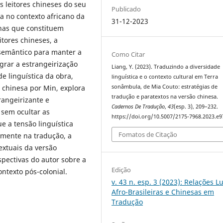
 leitores chineses do seu
Publicado
ia no contexto africano da
31-12-2023
enas que constituem
itores chineses, a
 semântico para manter a
Como Citar
grar a estrangeirização
Liang, Y. (2023). Traduzindo a diversidade
e linguística da obra,
linguística e o contexto cultural em Terra
o chinesa por Min, explora
sonâmbula, de Mia Couto: estratégias de
tradução e paratextos na versão chinesa.
angeirizante e
Cadernos De Tradução
,
43
(esp. 3), 209–232.
 sem ocultar as
https://doi.org/10.5007/2175-7968.2023.e
e a tensão linguística
Fomatos de Citação
tamente na tradução, a
extuais da versão
pectivas do autor sobre a
Edição
ntexto pós-colonial.
v. 43 n. esp. 3 (2023): Relações L
Afro-Brasileiras e Chinesas em
Tradução