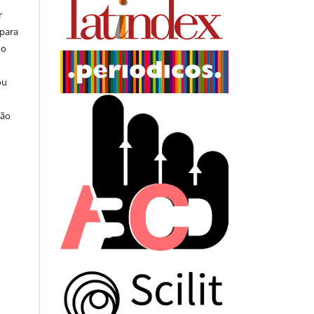
r
 para
do
ou
ção