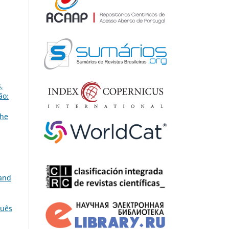
,
ão:
the
land
guês