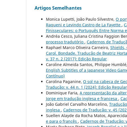
Artigos Semelhantes
Monica Lupetti, João Paulo Silvestre,
O por
Raqueni e Levindo Castro de La Fayette
,
C
Finisseculares: o Português Entre Norma 
Andréa Cesco, Juliana Cristina Faggion B
processo tradutório
,
Cadernos de Tradução
Raphael Marco Oliveira Carneiro,
Shields,
Carol. Bondade. Tradução de Beatriz Horta.
v. 37 n. 2 (2017): Edição Regular
Caroline Almeida Santos, Philippe Humblé
English Subtitles of a Japanese Video Ga
Contínuo)
Carolina Paganine,
O sol na cabeça de Geo
Tradução: v. 44 n. 1 (2024): Edição Regula
Dominique Faria,
A representação da alter
Jorge em tradução inglesa e francesa
,
Cad
João Gabriel Carvalho Marcelino,
Tradução
inglesa
,
Cadernos de Tradução: v. 45 (202
Suellen Alayde da Rocha Matos, Aparecida
e para o francês
,
Cadernos de Tradução: v.
Marta Pacheco Pinto,
Joseph Benoliel e a 