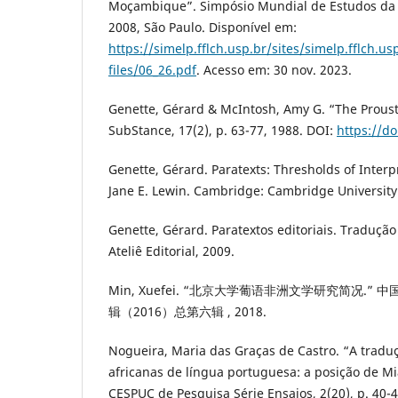
Moçambique”. Simpósio Mundial de Estudos da L
2008, São Paulo. Disponível em:
https://simelp.fflch.usp.br/sites/simelp.fflch.usp
files/06_26.pdf
. Acesso em: 30 nov. 2023.
Genette, Gérard & McIntosh, Amy G. “The Proust
SubStance, 17(2), p. 63-77, 1988. DOI:
https://d
Genette, Gérard. Paratexts: Thresholds of Inter
Jane E. Lewin. Cambridge: Cambridge University 
Genette, Gérard. Paratextos editoriais. Tradução 
Ateliê Editorial, 2009.
Min, Xuefei. “北京大学葡语非洲文学研究简况.”
辑（2016）总第六辑 , 2018.
Nogueira, Maria das Graças de Castro. “A traduç
africanas de língua portuguesa: a posição de M
CESPUC de Pesquisa Série Ensaios, 2(20), p. 40-4