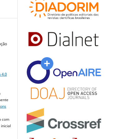
ução
a
 4.0
a
mente
mons
o com
inicial