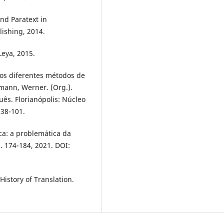
and Paratext in
ishing, 2014.
Leya, 2015.
 os diferentes métodos de
mann, Werner. (Org.).
ês. Florianópolis: Núcleo
 38-101.
ca: a problemática da
. 174-184, 2021. DOI:
 History of Translation.