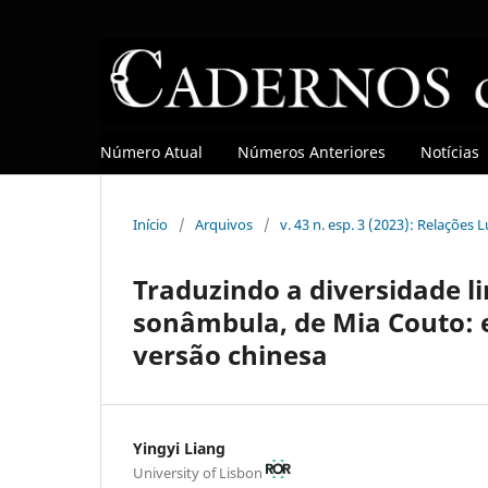
Número Atual
Números Anteriores
Notícias
Início
/
Arquivos
/
v. 43 n. esp. 3 (2023): Relações
Traduzindo a diversidade li
sonâmbula, de Mia Couto: e
versão chinesa
Yingyi Liang
University of Lisbon