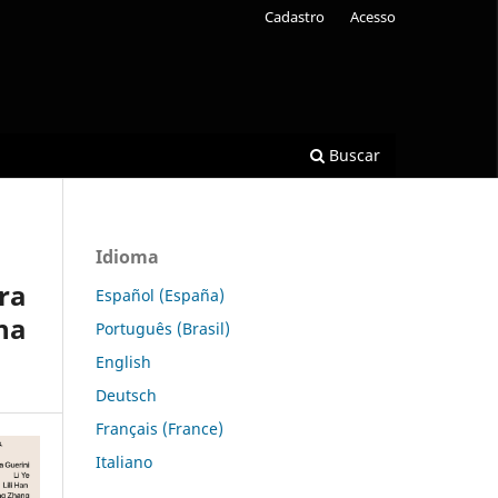
Cadastro
Acesso
Buscar
Idioma
rra
Español (España)
na
Português (Brasil)
English
Deutsch
Français (France)
Italiano