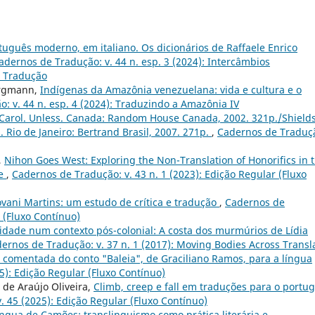
tuguês moderno, em italiano. Os dicionários de Raffaele Enrico
adernos de Tradução: v. 44 n. esp. 3 (2024): Intercâmbios
e Tradução
ergmann,
Indígenas da Amazônia venezuelana: vida e cultura e o
: v. 44 n. esp. 4 (2024): Traduzindo a Amazônia IV
 Carol. Unless. Canada: Random House Canada, 2002. 321p./Shields
 Rio de Janeiro: Bertrand Brasil, 2007. 271p.
,
Cadernos de Traduç
,
Nihon Goes West: Exploring the Non-Translation of Honorifics in 
me
,
Cadernos de Tradução: v. 43 n. 1 (2023): Edição Regular (Fluxo
vani Martins: um estudo de crítica e tradução
,
Cadernos de
r (Fluxo Contínuo)
idade num contexto pós-colonial: A costa dos murmúrios de Lídia
ernos de Tradução: v. 37 n. 1 (2017): Moving Bodies Across Trans
 comentada do conto "Baleia", de Graciliano Ramos, para a língua
5): Edição Regular (Fluxo Contínuo)
 de Araújo Oliveira,
Climb, creep e fall em traduções para o portu
 45 (2025): Edição Regular (Fluxo Contínuo)
língua de Camões: translinguismo como prática literária e