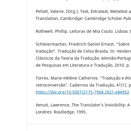
Pellatt, Valerie. (Org.). Text, Extratext, Metatext 
Translation. Cambridge: Cambridge Scholar Publ
Rothwell, Phillip. Leituras de Mia Couto. Lisboa: 
Schleiermacher, Friedrich Daniel Ernest. “Sobre
tradução”. Tradução de Celso Braida. In: Heider
Clássicos da Teoria da Tradução: Alemão-Portugu
de Pesquisas em Literatura e Tradução, 2010. p.
Torres, Marie-Hélène Catherine. “Tradução e éti
retroconversão”. Cadernos da Tradução, 41(1), p
https://doi.org/10.5007/2175-7968.2021.e84952
Venuti, Lawrence. The Translator’s Invisibility: A
Londres: Routledge, 1995.