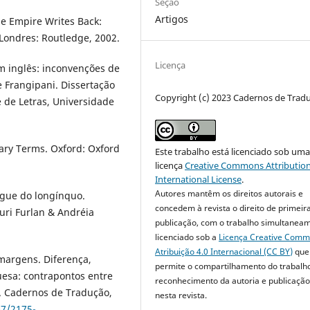
Seção
Artigos
The Empire Writes Back:
. Londres: Routledge, 2002.
Licença
m inglês: inconvenções de
 Frangipani. Dissertação
Copyright (c) 2023 Cadernos de Trad
 de Letras, Universidade
erary Terms. Oxford: Oxford
Este trabalho está licenciado sob um
licença
Creative Commons Attribution
International License
.
Autores mantêm os direitos autorais e
rgue do longínquo.
concedem à revista o direito de primeir
uri Furlan & Andréia
publicação, com o trabalho simultanea
licenciado sob a
Licença Creative Com
Atribuição 4.0 Internacional (CC BY)
que
 margens. Diferença,
permite o compartilhamento do trabalh
esa: contrapontos entre
reconhecimento da autoria e publicação 
”. Cadernos de Tradução,
nesta revista.
07/2175-