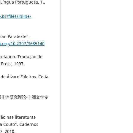
íngua Portuguesa, 1.,
.br/files/inline-
ian Paratexte”.
oi.org/10.2307/3685140
pretation. Tradução de
Press, 1997.
de Álvaro Faleiros. Cotia:
 中国非洲研究评论•非洲文学专
ão nas literaturas
ia Couto”. Cadernos
7, 2010.