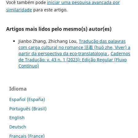
Você também pode
iniciar uma pesquisa avançada por
similaridade
para este artigo.
Artigos mais lidos pelo mesmo(s) autor(es)
Jianbo Zhang, Zhichang Lou,
Tradução das palavras
com carga cultural no romance 活着 (huó zhe, Viver) a
partir da perspectiva da eco-translatologia
,
Cadernos
de Tradução: v. 43 n. 1 (2023): Edição Regular (Fluxo
Contínuo)
Idioma
Español (España)
Português (Brasil)
English
Deutsch
Français (France)