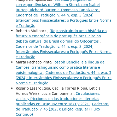
correspondências de Wilhelm Storck com Isabel
Burton, Richard Burton e Tommaso Cannizzaro
,
Cadernos de Tradução: v. 44 n. esp. 3 (2024):
Intercâmbios Finisseculares: o Português Entre Norma
e Tradução
Roberto Mulinacci,
(Re)construindo uma história do
futuro: a emergência do português brasileiro no
debate cultural do Brasil do final do Oitocentos
,
Cadernos de Tradução: v. 44 n. esp. 3 (2024):
Intercâmbios Finisseculares: o Português Entre Norma
e Tradução
Marta Pacheco Pinto,
Joseph Benoliel e a língua de
Camões: translinguismo como prática literária e
epistemológica
,
Cadernos de Tradução: v. 44 n. esp. 3
(2024): Intercâmbios Finisseculares: o Português Entre
Norma e Tradução
Rosario Lázaro Igoa, Cecilia Torres Rippa, Leticia
Hornos Weisz, Lucía Campanella ,
Circulaciones,
vacíos y fricciones en las traducciones literarias
publicadas en Uruguay entre 1871 y 2021
,
Cadernos
de Tradução: v. 45 (2025): Edição Regular (Fluxo
Contínuo)