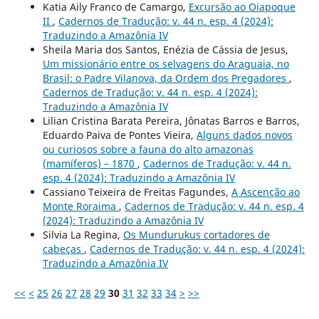
Katia Aily Franco de Camargo,
Excursão ao Oiapoque
II
,
Cadernos de Tradução: v. 44 n. esp. 4 (2024):
Traduzindo a Amazônia IV
Sheila Maria dos Santos, Enézia de Cássia de Jesus,
Um missionário entre os selvagens do Araguaia, no
Brasil: o Padre Vilanova, da Ordem dos Pregadores
,
Cadernos de Tradução: v. 44 n. esp. 4 (2024):
Traduzindo a Amazônia IV
Lilian Cristina Barata Pereira, Jônatas Barros e Barros,
Eduardo Paiva de Pontes Vieira,
Alguns dados novos
ou curiosos sobre a fauna do alto amazonas
(mamíferos) – 1870
,
Cadernos de Tradução: v. 44 n.
esp. 4 (2024): Traduzindo a Amazônia IV
Cassiano Teixeira de Freitas Fagundes,
A Ascenção ao
Monte Roraima
,
Cadernos de Tradução: v. 44 n. esp. 4
(2024): Traduzindo a Amazônia IV
Silvia La Regina,
Os Mundurukus cortadores de
cabeças
,
Cadernos de Tradução: v. 44 n. esp. 4 (2024):
Traduzindo a Amazônia IV
<<
<
25
26
27
28
29
30
31
32
33
34
>
>>