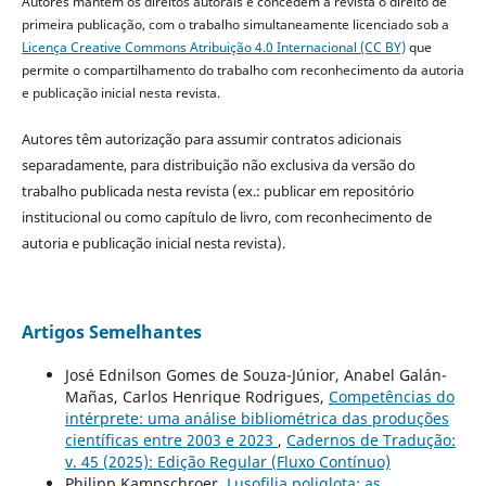
Autores mantêm os direitos autorais e concedem à revista o direito de
primeira publicação, com o trabalho simultaneamente licenciado sob a
Licença Creative Commons Atribuição 4.0 Internacional (CC BY)
que
permite o compartilhamento do trabalho com reconhecimento da autoria
e publicação inicial nesta revista.
Autores têm autorização para assumir contratos adicionais
separadamente, para distribuição não exclusiva da versão do
trabalho publicada nesta revista (ex.: publicar em repositório
institucional ou como capítulo de livro, com reconhecimento de
autoria e publicação inicial nesta revista).
Artigos Semelhantes
José Ednilson Gomes de Souza-Júnior, Anabel Galán-
Mañas, Carlos Henrique Rodrigues,
Competências do
intérprete: uma análise bibliométrica das produções
científicas entre 2003 e 2023
,
Cadernos de Tradução:
v. 45 (2025): Edição Regular (Fluxo Contínuo)
Philipp Kampschroer,
Lusofilia poliglota: as