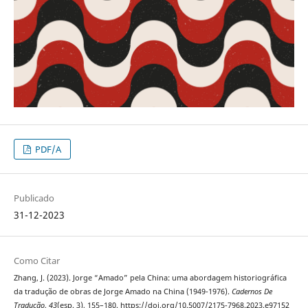
PDF/A
Publicado
31-12-2023
Como Citar
Zhang, J. (2023). Jorge “Amado” pela China: uma abordagem historiográfica
da tradução de obras de Jorge Amado na China (1949-1976).
Cadernos De
Tradução
,
43
(esp. 3), 155–180. https://doi.org/10.5007/2175-7968.2023.e97152