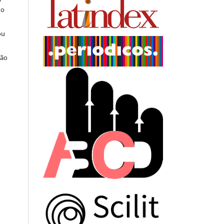
do
ou
ção