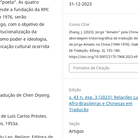
 “poeta”. As quatro
31-12-2023
esde a fundação da RPC
m 1976, serão
igo, com o objetivo de
Como Citar
itucionalização da
Zhang, J. (2023). Jorge “Amado” pela Chin
como poder e ideologia,
abordagem historiográfica da tradução de
de Jorge Amado na China (1949-1976).
Cad
cação cultural ocorrida
De Tradução
,
43
(esp. 3), 155–180.
https://doi.org/10.5007/2175-7968.2023.e
Fomatos de Citação
Edição
radução de Chen Diyong.
v. 43 n. esp. 3 (2023): Relações L
Afro-Brasileiras e Chinesas em
Tradução
de Luís Carlos Prestes.
o, 1953a.
Seção
Artigos
 Lao. Beijing: Editora de