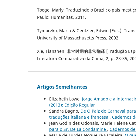
Tooge, Marly. Traduzindo o Brazil: o país mesti
Paulo: Humanitas, 2011.
Tymoczko, Maria & Gentzler, Edwin (Eds.). Trans
University of Massachusetts Press, 2002.
Xie, Tianzhen. 非常时期的非常翻译 [Tradução Especia
Literatura Comparativa da China, 2, p. 23-35, 20
Artigos Semelhantes
Elizabeth Lowe,
Jorge Amado e a internacio
(2013): Edição Regular
Sandra Bagno,
De O Paiz do Carnaval para
traduções italiana e francesa
,
Cadernos de
Jean Godin des Odonais, Marie Helene Ca
para o Sr. De La Condamine
,
Cadernos de 
Maria de Lurdes Nogueira Escaleira,
O que