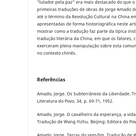
“lutador pela paz” era mais destacado do que o
primeiras traduções de obras de Jorge Amado d
até o término da Revolução Cultural na China e
apresentadas de forma historiográfica neste art
mostrar como a tradução faz parte da típica inst
tradução literária da China, em que os fatores, 
exerceram plena manipulação sobre esta comuni
no contexto chinês.
Referências
Amado, Jorge. Os Subterrâneos da Liberdade. T
Literatura do Povo, 34, p. 69-71, 1952.
Amado, Jorge. O cavalheiro da esperança, a vida 
Tradução de Wang Yizhu. Beijing: Editora do Pov
Amado, Jorge. Terras do sem-fim. Tradução de Wu