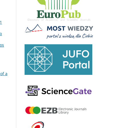
 1
sp
os
 of a