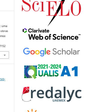
a: uma
 obras
ernos
97152
uso-