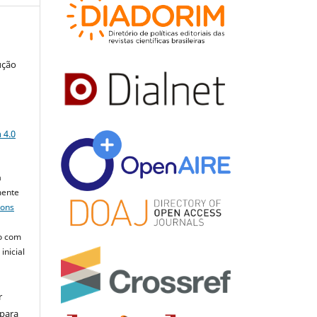
ução
a
 4.0
a
mente
mons
o com
inicial
r
 para