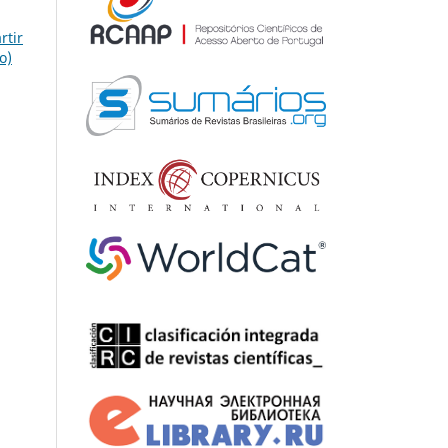
rtir
o)