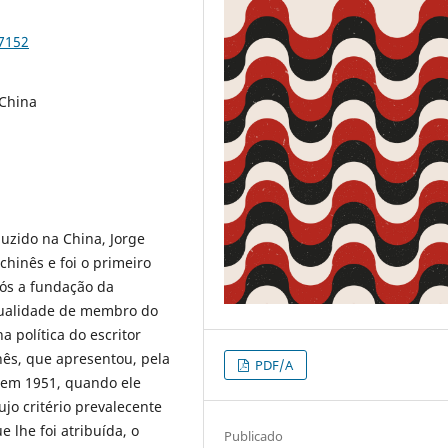
97152
 China
uzido na China, Jorge
chinês e foi o primeiro
pós a fundação da
qualidade de membro do
a política do escritor
ês, que apresentou, pela
PDF/A
s em 1951, quando ele
ujo critério prevalecente
e lhe foi atribuída, o
Publicado