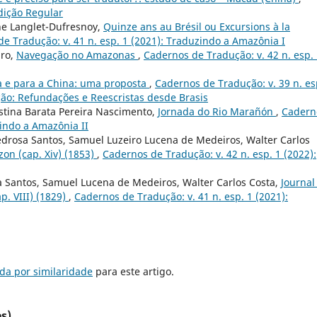
Edição Regular
ne Langlet-Dufresnoy,
Quinze ans au Brésil ou Excursions à la
e Tradução: v. 41 n. esp. 1 (2021): Traduzindo a Amazônia I
iro,
Navegação no Amazonas
,
Cadernos de Tradução: v. 42 n. esp.
na e para a China: uma proposta
,
Cadernos de Tradução: v. 39 n. e
ção: Refundações e Reescristas desde Brasis
istina Barata Pereira Nascimento,
Jornada do Rio Marañón
,
Cadern
zindo a Amazônia II
edrosa Santos, Samuel Luzeiro Lucena de Medeiros, Walter Carlos
zon (cap. Xiv) (1853)
,
Cadernos de Tradução: v. 42 n. esp. 1 (2022):
a Santos, Samuel Lucena de Medeiros, Walter Carlos Costa,
Journal
p. VIII) (1829)
,
Cadernos de Tradução: v. 41 n. esp. 1 (2021):
da por similaridade
para este artigo.
s)