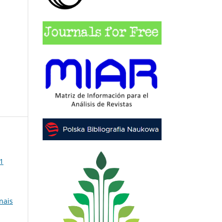
31
nais