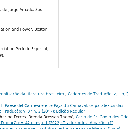
ço de Jorge Amado. São
lation and Power. Boston:
l no Período Especial].
09.
nalização da literatura brasileira
,
Cadernos de Tradução: v. 1 n. 
 Il Paese del Carnevale e Le Pays du Carnaval: os paratextos das
 Tradução: v. 37 n. 2 (2017): Edição Regular
therine Torres, Brenda Bressan Thomé,
Carta do Sr. Godin des Odo
Tradução: v. 42 n. esp. 1 (2022): Traduzindo a Amazônia II
 é preciso para ser tradutor?: estudo de caso – Macau (China)
,