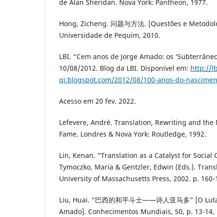
de Alan Sheridan. Nova York: Pantheon, 1977.
Hong, Zicheng. 问题与方法. [Questões e Metodologi
Universidade de Pequim, 2010.
LBI. “Cem anos de Jorge Amado: os ‘Subterrâne
10/08/2012. Blog da LBI. Disponível em:
http://lb
qi.blogspot.com/2012/08/100-anos-do-nascimen
Acesso em 20 fev. 2022.
Lefevere, André. Translation, Rewriting and the 
Fame. Londres & Nova York: Routledge, 1992.
Lin, Kenan. “Translation as a Catalyst for Social
Tymoczko, Maria & Gentzler, Edwin (Eds.). Trans
University of Massachusetts Press, 2002. p. 160-
Liu, Huai. “巴西的和平斗士——诗人亚马多” [O Lutador
Amado]. Conhecimentos Mundiais, 50, p. 13-14, 