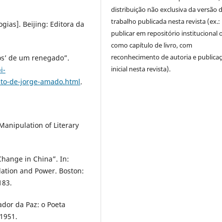
distribuição não exclusiva da versão 
trabalho publicada nesta revista (ex.:
as]. Beijing: Editora da
publicar em repositório institucional 
como capítulo de livro, com
reconhecimento de autoria e publica
os’ de um renegado”.
inicial nesta revista).
i-
to-de-jorge-amado.html
.
Manipulation of Literary
 Change in China”. In:
lation and Power. Boston:
183.
 da Paz: o Poeta
1951.