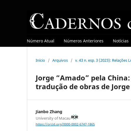
Número Atual
Números Anteriores
Notícias
Início
/
Arquivos
/
v. 43 n. esp. 3 (2023): Relações
Jorge “Amado” pela China:
tradução de obras de Jorge
Jianbo Zhang
University of Macau
https://orcid.org/0000-0002-6747-1865