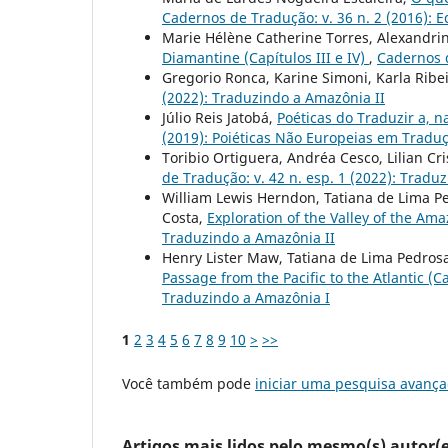
Cadernos de Tradução: v. 36 n. 2 (2016): 
Marie Hélène Catherine Torres, Alexandri
Diamantine (Capítulos III e IV)
,
Cadernos d
Gregorio Ronca, Karine Simoni, Karla Ribe
(2022): Traduzindo a Amazônia II
Júlio Reis Jatobá,
Poéticas do Traduzir a, 
(2019): Poiéticas Não Europeias em Tradu
Toribio Ortiguera, Andréa Cesco, Lilian Cr
de Tradução: v. 42 n. esp. 1 (2022): Tradu
William Lewis Herndon, Tatiana de Lima P
Costa,
Exploration of the Valley of the Ama
Traduzindo a Amazônia II
Henry Lister Maw, Tatiana de Lima Pedros
Passage from the Pacific to the Atlantic (Ca
Traduzindo a Amazônia I
1
2
3
4
5
6
7
8
9
10
>
>>
Você também pode
iniciar uma pesquisa avança
Artigos mais lidos pelo mesmo(s) autor(e