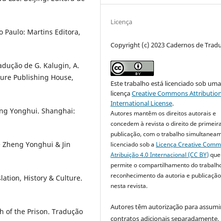
Licença
 Paulo: Martins Editora,
Copyright (c) 2023 Cadernos de Trad
adução de G. Kalugin, A.
ture Publishing House,
Este trabalho está licenciado sob um
licença
Creative Commons Attribution
International License
.
ng Yonghui. Shanghai:
Autores mantêm os direitos autorais e
concedem à revista o direito de primeir
publicação, com o trabalho simultanea
e Zheng Yonghui & Jin
licenciado sob a
Licença Creative Com
Atribuição 4.0 Internacional (CC BY)
que
permite o compartilhamento do trabalh
reconhecimento da autoria e publicação 
lation, History & Culture.
nesta revista.
Autores têm autorização para assumi
th of the Prison. Tradução
contratos adicionais separadamente,