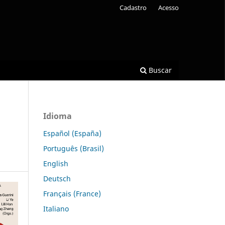
Cadastro
Acesso
Buscar
Idioma
Español (España)
Português (Brasil)
English
Deutsch
Français (France)
Italiano