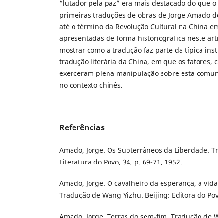
“lutador pela paz” era mais destacado do que o
primeiras traduções de obras de Jorge Amado d
até o término da Revolução Cultural na China e
apresentadas de forma historiográfica neste art
mostrar como a tradução faz parte da típica inst
tradução literária da China, em que os fatores, 
exerceram plena manipulação sobre esta comuni
no contexto chinês.
Referências
Amado, Jorge. Os Subterrâneos da Liberdade. T
Literatura do Povo, 34, p. 69-71, 1952.
Amado, Jorge. O cavalheiro da esperança, a vida 
Tradução de Wang Yizhu. Beijing: Editora do Pov
Amado, Jorge. Terras do sem-fim. Tradução de Wu