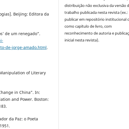
distribuição não exclusiva da versão 
trabalho publicada nesta revista (ex.:
as]. Beijing: Editora da
publicar em repositório institucional 
como capítulo de livro, com
reconhecimento de autoria e publica
os’ de um renegado”.
inicial nesta revista).
i-
to-de-jorge-amado.html
.
Manipulation of Literary
 Change in China”. In:
lation and Power. Boston:
183.
 da Paz: o Poeta
1951.