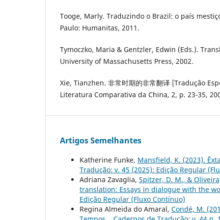
Tooge, Marly. Traduzindo o Brazil: o país mesti
Paulo: Humanitas, 2011.
Tymoczko, Maria & Gentzler, Edwin (Eds.). Trans
University of Massachusetts Press, 2002.
Xie, Tianzhen. 非常时期的非常翻译 [Tradução Especia
Literatura Comparativa da China, 2, p. 23-35, 20
Artigos Semelhantes
Katherine Funke,
Mansfield, K. (2023). Êxt
Tradução: v. 45 (2025): Edição Regular (Fl
Adriana Zavaglia,
Spitzer, D. M., & Oliveir
translation: Essays in dialogue with the w
Edição Regular (Fluxo Contínuo)
Regina Almeida do Amaral,
Condé, M. (201
Tempos.
,
Cadernos de Tradução: v. 44 n. 