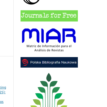
zing
25):
dos