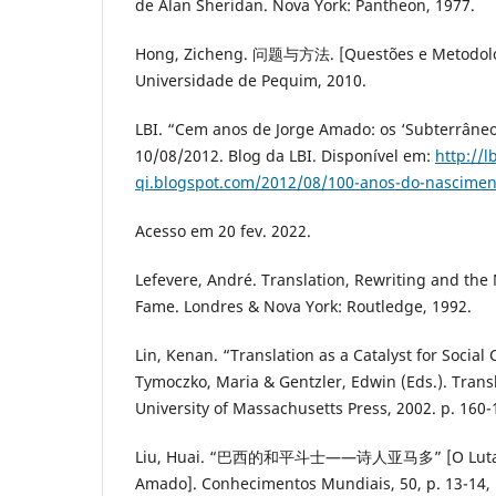
de Alan Sheridan. Nova York: Pantheon, 1977.
Hong, Zicheng. 问题与方法. [Questões e Metodologi
Universidade de Pequim, 2010.
LBI. “Cem anos de Jorge Amado: os ‘Subterrâne
10/08/2012. Blog da LBI. Disponível em:
http://lb
qi.blogspot.com/2012/08/100-anos-do-nascimen
Acesso em 20 fev. 2022.
Lefevere, André. Translation, Rewriting and the 
Fame. Londres & Nova York: Routledge, 1992.
Lin, Kenan. “Translation as a Catalyst for Social
Tymoczko, Maria & Gentzler, Edwin (Eds.). Trans
University of Massachusetts Press, 2002. p. 160-
Liu, Huai. “巴西的和平斗士——诗人亚马多” [O Lutador
Amado]. Conhecimentos Mundiais, 50, p. 13-14, 