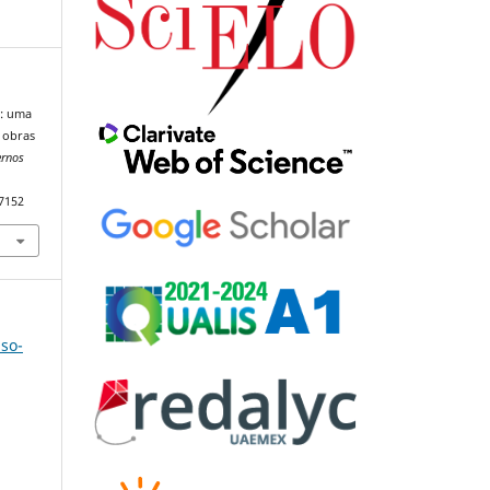
a: uma
 obras
ernos
97152
uso-