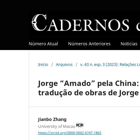
Número Atual
Números Anteriores
Notícias
Início
/
Arquivos
/
v. 43 n. esp. 3 (2023): Relações
Jorge “Amado” pela China:
tradução de obras de Jorge
Jianbo Zhang
University of Macau
https://orcid.org/0000-0002-6747-1865