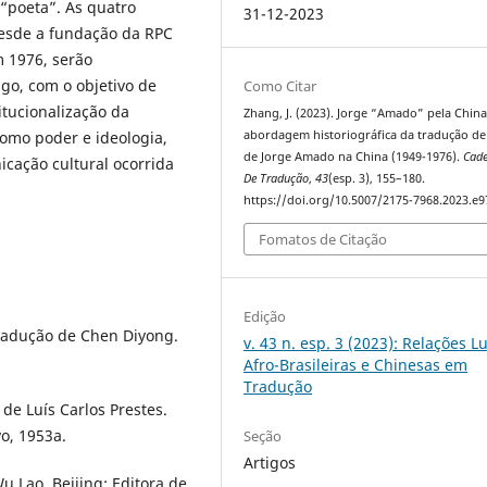
 “poeta”. As quatro
31-12-2023
esde a fundação da RPC
m 1976, serão
igo, com o objetivo de
Como Citar
itucionalização da
Zhang, J. (2023). Jorge “Amado” pela Chin
como poder e ideologia,
abordagem historiográfica da tradução de
de Jorge Amado na China (1949-1976).
Cad
cação cultural ocorrida
De Tradução
,
43
(esp. 3), 155–180.
https://doi.org/10.5007/2175-7968.2023.e
Fomatos de Citação
Edição
radução de Chen Diyong.
v. 43 n. esp. 3 (2023): Relações L
Afro-Brasileiras e Chinesas em
Tradução
de Luís Carlos Prestes.
o, 1953a.
Seção
Artigos
 Lao. Beijing: Editora de