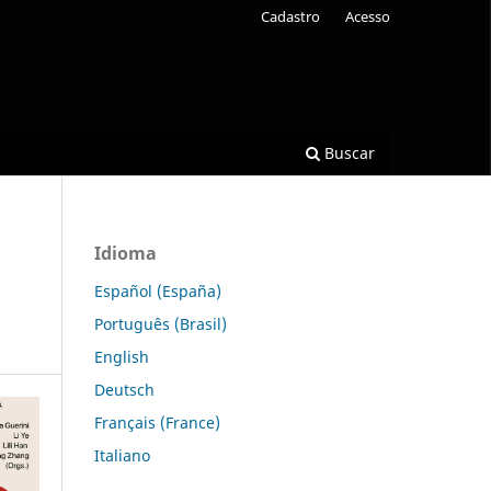
Cadastro
Acesso
Buscar
Idioma
Español (España)
Português (Brasil)
English
Deutsch
Français (France)
Italiano