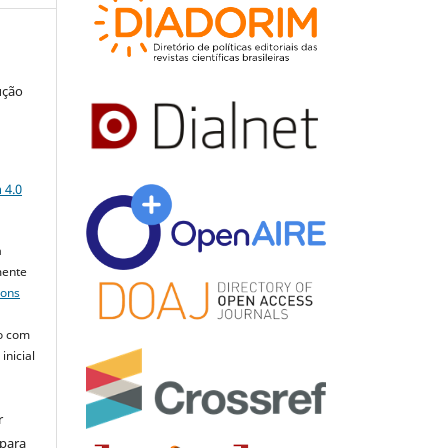
ução
a
 4.0
a
mente
mons
o com
inicial
r
 para