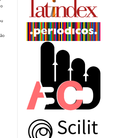
do
ou
ção