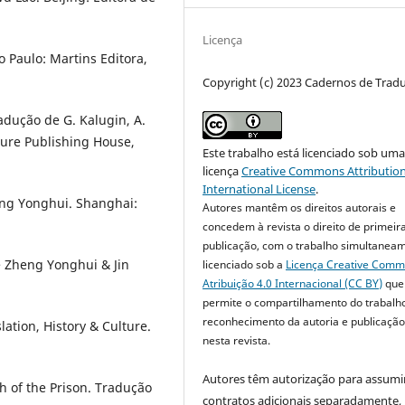
Licença
 Paulo: Martins Editora,
Copyright (c) 2023 Cadernos de Trad
adução de G. Kalugin, A.
ture Publishing House,
Este trabalho está licenciado sob um
licença
Creative Commons Attribution
International License
.
ng Yonghui. Shanghai:
Autores mantêm os direitos autorais e
concedem à revista o direito de primeir
publicação, com o trabalho simultanea
e Zheng Yonghui & Jin
licenciado sob a
Licença Creative Com
Atribuição 4.0 Internacional (CC BY)
que
permite o compartilhamento do trabalh
reconhecimento da autoria e publicação 
lation, History & Culture.
nesta revista.
Autores têm autorização para assumi
th of the Prison. Tradução
contratos adicionais separadamente,