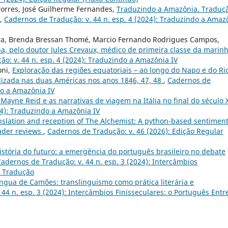
Torres, José Guilherme Fernandes,
Traduzindo a Amazônia. Traduç
,
Cadernos de Tradução: v. 44 n. esp. 4 (2024): Traduzindo a Amaz
iera, Brenda Bressan Thomé, Marcio Fernando Rodrigues Campos,
a, pelo doutor Jules Crevaux, médico de primeira classe da marin
o: v. 44 n. esp. 4 (2024): Traduzindo a Amazônia IV
oni,
Exploração das regiões equatoriais – ao longo do Napo e do Ri
zada nas duas Américas nos anos 1846, 47, 48
,
Cadernos de
do a Amazônia IV
yne Reid e as narrativas de viagem na Itália no final do século 
24): Traduzindo a Amazônia IV
nslation and reception of The Alchemist: A python-based sentimen
ader reviews
,
Cadernos de Tradução: v. 46 (2026): Edição Regular
stória do futuro: a emergência do português brasileiro no debate
adernos de Tradução: v. 44 n. esp. 3 (2024): Intercâmbios
e Tradução
língua de Camões: translinguismo como prática literária e
44 n. esp. 3 (2024): Intercâmbios Finisseculares: o Português Entr