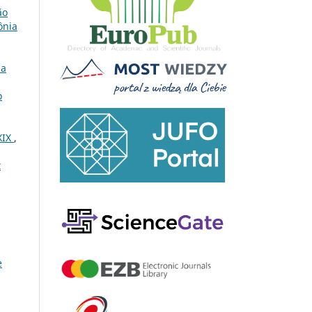
ão
ônia
ha
o
XIX
,
t
e