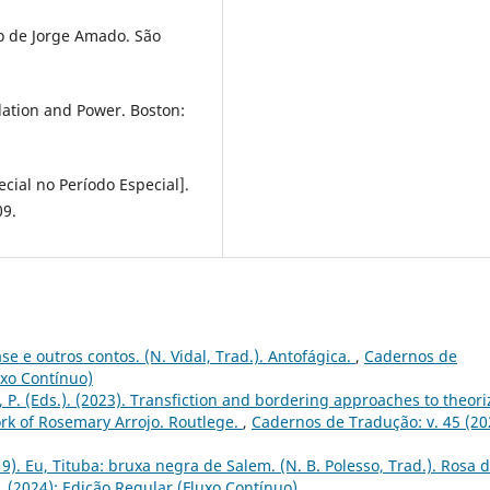
ço de Jorge Amado. São
lation and Power. Boston:
l no Período Especial].
09.
ase e outros contos. (N. Vidal, Trad.). Antofágica.
,
Cadernos de
uxo Contínuo)
a, P. (Eds.). (2023). Transfiction and bordering approaches to theori
ork of Rosemary Arrojo. Routlege.
,
Cadernos de Tradução: v. 45 (20
9). Eu, Tituba: bruxa negra de Salem. (N. B. Polesso, Trad.). Rosa 
1 (2024): Edição Regular (Fluxo Contínuo)