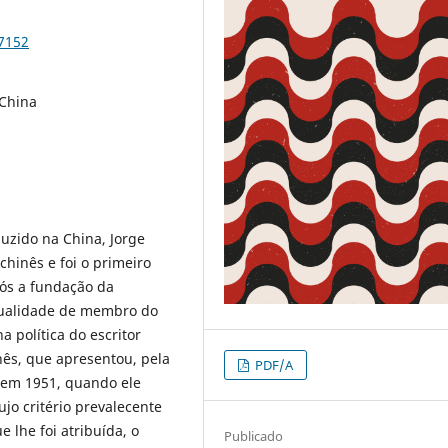
97152
 China
uzido na China, Jorge
chinês e foi o primeiro
pós a fundação da
qualidade de membro do
a política do escritor
ês, que apresentou, pela
PDF/A
s em 1951, quando ele
ujo critério prevalecente
e lhe foi atribuída, o
Publicado