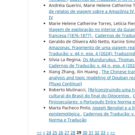
Andréia Guerini, Marie Helene Catherine 
de relatos de viagem sobre a Amazônia IV
IV
Marie Helene Catherine Torres, Letícia F
Viagem de exploração no interior da Guian
francesa (1876-1877)
,
Cadernos de Traduçã
Geraldo de Oliveira Alló Netto, Karine Sim
Amazonas. Fragmento de uma viagem reali
Tradução: v. 44 n. esp. 4 (2024): Traduzin
Silvia La Regina,
Os Mundurukus. Thomas Ma
Cadernos de Tradução: v. 44 n. esp. 4 (20
Xiang Zhang, Xin Huang ,
The Chinese tra
analysis and topic modeling of Douban re
(Fluxo Contínuo)
Roberto Mulinacci,
(Re)construindo uma hi
cultural do Brasil do final do Oitocentos
,
C
Finisseculares: o Português Entre Norma 
Marta Pacheco Pinto,
Joseph Benoliel e a 
epistemológica
,
Cadernos de Tradução: v. 
Norma e Tradução
<<
<
24
25
26
27
28
29
30
31
32
33
>
>>