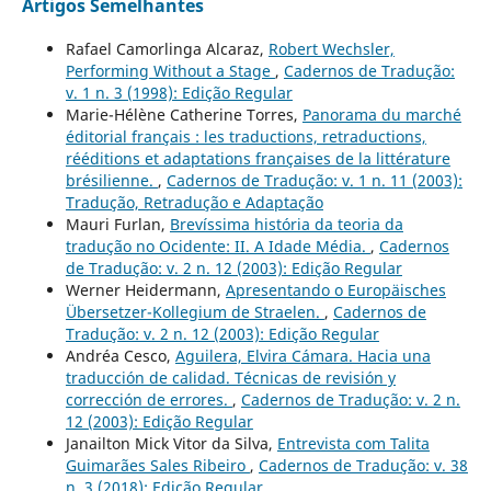
Artigos Semelhantes
Rafael Camorlinga Alcaraz,
Robert Wechsler,
Performing Without a Stage
,
Cadernos de Tradução:
v. 1 n. 3 (1998): Edição Regular
Marie-Hélène Catherine Torres,
Panorama du marché
éditorial français : les traductions, retraductions,
rééditions et adaptations françaises de la littérature
brésilienne.
,
Cadernos de Tradução: v. 1 n. 11 (2003):
Tradução, Retradução e Adaptação
Mauri Furlan,
Brevíssima história da teoria da
tradução no Ocidente: II. A Idade Média.
,
Cadernos
de Tradução: v. 2 n. 12 (2003): Edição Regular
Werner Heidermann,
Apresentando o Europäisches
Übersetzer-Kollegium de Straelen.
,
Cadernos de
Tradução: v. 2 n. 12 (2003): Edição Regular
Andréa Cesco,
Aguilera, Elvira Cámara. Hacia una
traducción de calidad. Técnicas de revisión y
corrección de errores.
,
Cadernos de Tradução: v. 2 n.
12 (2003): Edição Regular
Janailton Mick Vitor da Silva,
Entrevista com Talita
Guimarães Sales Ribeiro
,
Cadernos de Tradução: v. 38
n. 3 (2018): Edição Regular