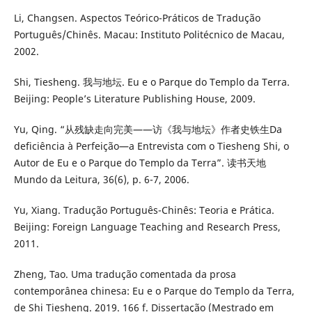
Li, Changsen. Aspectos Teórico-Práticos de Tradução
Português/Chinês. Macau: Instituto Politécnico de Macau,
2002.
Shi, Tiesheng. 我与地坛. Eu e o Parque do Templo da Terra.
Beijing: People’s Literature Publishing House, 2009.
Yu, Qing. “从残缺走向完美——访《我与地坛》作者史铁生Da
deficiência à Perfeição—a Entrevista com o Tiesheng Shi, o
Autor de Eu e o Parque do Templo da Terra”. 读书天地
Mundo da Leitura, 36(6), p. 6-7, 2006.
Yu, Xiang. Tradução Português-Chinês: Teoria e Prática.
Beijing: Foreign Language Teaching and Research Press,
2011.
Zheng, Tao. Uma tradução comentada da prosa
contemporânea chinesa: Eu e o Parque do Templo da Terra,
de Shi Tiesheng. 2019. 166 f. Dissertação (Mestrado em