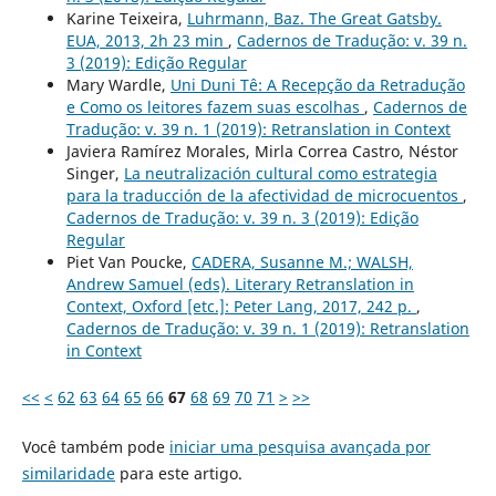
Karine Teixeira,
Luhrmann, Baz. The Great Gatsby.
EUA, 2013, 2h 23 min
,
Cadernos de Tradução: v. 39 n.
3 (2019): Edição Regular
Mary Wardle,
Uni Duni Tê: A Recepção da Retradução
e Como os leitores fazem suas escolhas
,
Cadernos de
Tradução: v. 39 n. 1 (2019): Retranslation in Context
Javiera Ramírez Morales, Mirla Correa Castro, Néstor
Singer,
La neutralización cultural como estrategia
para la traducción de la afectividad de microcuentos
,
Cadernos de Tradução: v. 39 n. 3 (2019): Edição
Regular
Piet Van Poucke,
CADERA, Susanne M.; WALSH,
Andrew Samuel (eds). Literary Retranslation in
Context, Oxford [etc.]: Peter Lang, 2017, 242 p.
,
Cadernos de Tradução: v. 39 n. 1 (2019): Retranslation
in Context
<<
<
62
63
64
65
66
67
68
69
70
71
>
>>
Você também pode
iniciar uma pesquisa avançada por
similaridade
para este artigo.