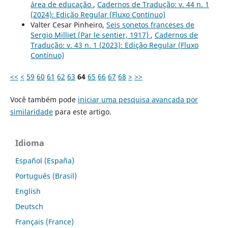
área de educação
,
Cadernos de Tradução: v. 44 n. 1
(2024): Edição Regular (Fluxo Contínuo)
Valter Cesar Pinheiro,
Seis sonetos franceses de
Sergio Milliet (Par le sentier, 1917)
,
Cadernos de
Tradução: v. 43 n. 1 (2023): Edição Regular (Fluxo
Contínuo)
<<
<
59
60
61
62
63
64
65
66
67
68
>
>>
Você também pode
iniciar uma pesquisa avançada por
similaridade
para este artigo.
Idioma
Español (España)
Português (Brasil)
English
Deutsch
Français (France)