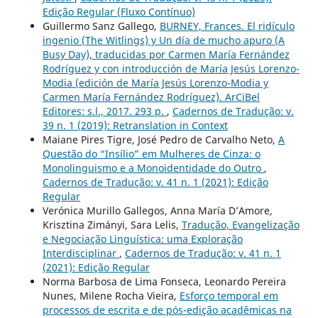
Edição Regular (Fluxo Contínuo)
Guillermo Sanz Gallego,
BURNEY, Frances. El ridículo
ingenio (The Witlings) y Un día de mucho apuro (A
Busy Day), traducidas por Carmen María Fernández
Rodríguez y con introducción de María Jesús Lorenzo-
Modia (edición de María Jesús Lorenzo-Modia y
Carmen María Fernández Rodríguez). ArCiBel
Editores: s.l., 2017. 293 p.
,
Cadernos de Tradução: v.
39 n. 1 (2019): Retranslation in Context
Maiane Pires Tigre, José Pedro de Carvalho Neto,
A
Questão do “Insílio” em Mulheres de Cinza: o
Monolinguismo e a Monoidentidade do Outro
,
Cadernos de Tradução: v. 41 n. 1 (2021): Edição
Regular
Verónica Murillo Gallegos, Anna María D’Amore,
Krisztina Zimányi, Sara Lelis,
Tradução, Evangelização
e Negociação Linguística: uma Exploração
Interdisciplinar
,
Cadernos de Tradução: v. 41 n. 1
(2021): Edição Regular
Norma Barbosa de Lima Fonseca, Leonardo Pereira
Nunes, Milene Rocha Vieira,
Esforço temporal em
processos de escrita e de pós-edição acadêmicas na