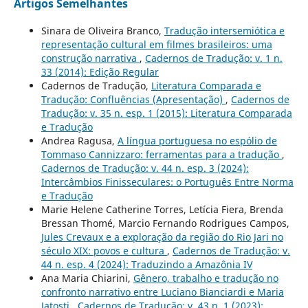
Artigos Semelhantes
Sinara de Oliveira Branco,
Tradução intersemiótica e
representação cultural em filmes brasileiros: uma
construção narrativa
,
Cadernos de Tradução: v. 1 n.
33 (2014): Edição Regular
Cadernos de Tradução,
Literatura Comparada e
Tradução: Confluências (Apresentação)
,
Cadernos de
Tradução: v. 35 n. esp. 1 (2015): Literatura Comparada
e Tradução
Andrea Ragusa,
A língua portuguesa no espólio de
Tommaso Cannizzaro: ferramentas para a tradução
,
Cadernos de Tradução: v. 44 n. esp. 3 (2024):
Intercâmbios Finisseculares: o Português Entre Norma
e Tradução
Marie Helene Catherine Torres, Letícia Fiera, Brenda
Bressan Thomé, Marcio Fernando Rodrigues Campos,
Jules Crevaux e a exploração da região do Rio Jari no
século XIX: povos e cultura
,
Cadernos de Tradução: v.
44 n. esp. 4 (2024): Traduzindo a Amazônia IV
Ana Maria Chiarini,
Gênero, trabalho e tradução no
confronto narrativo entre Luciano Bianciardi e Maria
Jatosti
,
Cadernos de Tradução: v. 43 n. 1 (2023):