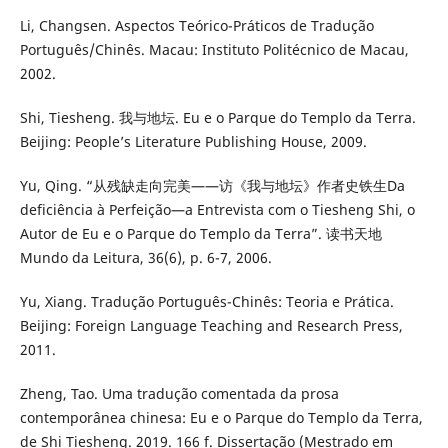
Li, Changsen. Aspectos Teórico-Práticos de Tradução
Português/Chinês. Macau: Instituto Politécnico de Macau,
2002.
Shi, Tiesheng. 我与地坛. Eu e o Parque do Templo da Terra.
Beijing: People’s Literature Publishing House, 2009.
Yu, Qing. “从残缺走向完美——访《我与地坛》作者史铁生Da
deficiência à Perfeição—a Entrevista com o Tiesheng Shi, o
Autor de Eu e o Parque do Templo da Terra”. 读书天地
Mundo da Leitura, 36(6), p. 6-7, 2006.
Yu, Xiang. Tradução Português-Chinês: Teoria e Prática.
Beijing: Foreign Language Teaching and Research Press,
2011.
Zheng, Tao. Uma tradução comentada da prosa
contemporânea chinesa: Eu e o Parque do Templo da Terra,
de Shi Tiesheng. 2019. 166 f. Dissertação (Mestrado em