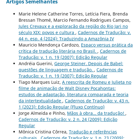
Artigos Semelhantes
Marie Helene Catherine Torres, Letícia Fiera, Brenda
Bressan Thomé, Marcio Fernando Rodrigues Campos,
Jules Crevaux e a exploração da região do Rio Jari no
século XIX: povos e cultura
,
Cadernos de Tradução: v.
44 n. esp. 4 (2024): Traduzindo a Amazônia IV
Mauricio Mendonça Cardozo,
Espaço versus prática da
crítica de tradução literária no Brasil.
,
Cadernos de
Tradução: v. 1 n. 19 (2007): Edição Regular
Andréia Guerini,
George Steiner. Depois de Babel:
questões de linguagem e tradução.
,
Cadernos de
Tradução: v. 1 n. 19 (2007): Edição Regular
Tiago Marques Luiz,
A reescrita de Romeu e Julieta no
filme de animação de Walt Disney Pocahontas:
estudos de adaptação, literatura comparada e teoria
da intertextualidade
,
Cadernos de Tradução: v. 43 n.
1 (2023): Edição Regular (Fluxo Contínuo)
Jorge Almeida e Pinho,
Mãos à obra… da tradução!
,
Cadernos de Tradução: v. 2 n. 24 (2009): Edição
Regular
Mônica Cristina Côrrea,
Tradução e referências
culturais
,
Cadernos de Tradução: v. 1 n. 23 (2009):