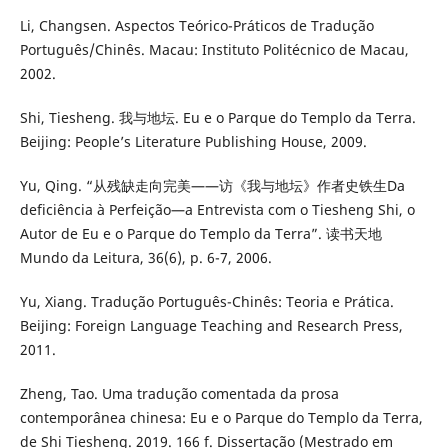
Li, Changsen. Aspectos Teórico-Práticos de Tradução
Português/Chinês. Macau: Instituto Politécnico de Macau,
2002.
Shi, Tiesheng. 我与地坛. Eu e o Parque do Templo da Terra.
Beijing: People’s Literature Publishing House, 2009.
Yu, Qing. “从残缺走向完美——访《我与地坛》作者史铁生Da
deficiência à Perfeição—a Entrevista com o Tiesheng Shi, o
Autor de Eu e o Parque do Templo da Terra”. 读书天地
Mundo da Leitura, 36(6), p. 6-7, 2006.
Yu, Xiang. Tradução Português-Chinês: Teoria e Prática.
Beijing: Foreign Language Teaching and Research Press,
2011.
Zheng, Tao. Uma tradução comentada da prosa
contemporânea chinesa: Eu e o Parque do Templo da Terra,
de Shi Tiesheng. 2019. 166 f. Dissertação (Mestrado em