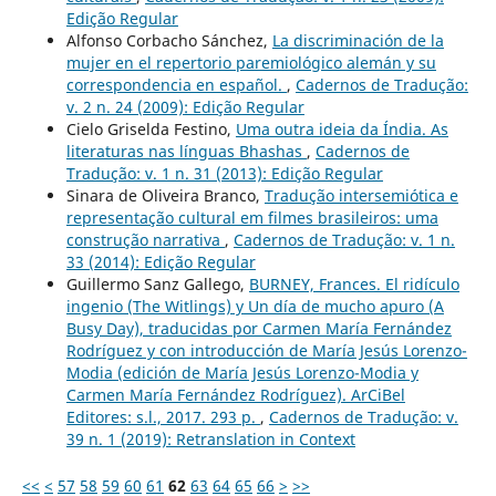
Edição Regular
Alfonso Corbacho Sánchez,
La discriminación de la
mujer en el repertorio paremiológico alemán y su
correspondencia en español.
,
Cadernos de Tradução:
v. 2 n. 24 (2009): Edição Regular
Cielo Griselda Festino,
Uma outra ideia da Índia. As
literaturas nas línguas Bhashas
,
Cadernos de
Tradução: v. 1 n. 31 (2013): Edição Regular
Sinara de Oliveira Branco,
Tradução intersemiótica e
representação cultural em filmes brasileiros: uma
construção narrativa
,
Cadernos de Tradução: v. 1 n.
33 (2014): Edição Regular
Guillermo Sanz Gallego,
BURNEY, Frances. El ridículo
ingenio (The Witlings) y Un día de mucho apuro (A
Busy Day), traducidas por Carmen María Fernández
Rodríguez y con introducción de María Jesús Lorenzo-
Modia (edición de María Jesús Lorenzo-Modia y
Carmen María Fernández Rodríguez). ArCiBel
Editores: s.l., 2017. 293 p.
,
Cadernos de Tradução: v.
39 n. 1 (2019): Retranslation in Context
<<
<
57
58
59
60
61
62
63
64
65
66
>
>>