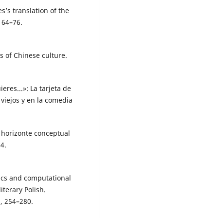
’s translation of the
 64–76.
s of Chinese culture.
eres...»: La tarjeta de
viejos y en la comedia
l horizonte conceptual
4.
tics and computational
literary Polish.
), 254–280.