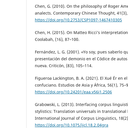
Chen, G. (2010). On the philosophy of Roger Ames
analects. Contemporary Chinese Thought, 41(3),
https://doi.org/10.2753/CSP1097-1467410305
Chen, H. (2015). On Matteo Ricci’s interpretation
Coolabah, (16), 87–100.
Fernández, L. G. (2001). «Yo soy, pues saberlo qui
presentación del demonio en el Códice de autos 
nueva. Criticón, (83), 105–114.
Figueroa Lackington, B. A. (2021). El Xué Ér en e
confuciano. Estudios de Asia y África, 56(1), 75–9
https://doi.org/10.24201/eaa.v56i1.2506
Grabowski, L. (2013). Interfacing corpus linguis
stylistics: Translation universals in translational 
International Journal of Corpus Linguistics, 18(2
https://doi.org/10.1075/ijcl.18.2.04gra