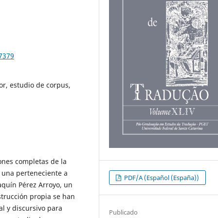
97379
tor, estudio de corpus,
ones completas de la
, una perteneciente a
PDF/A (Español (España))
aquín Pérez Arroyo, un
strucción propia se han
al y discursivo para
Publicado