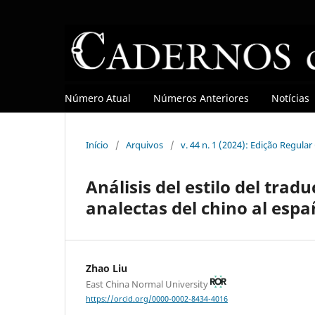
Número Atual
Números Anteriores
Notícias
Início
/
Arquivos
/
v. 44 n. 1 (2024): Edição Regula
Análisis del estilo del trad
analectas del chino al espa
Zhao Liu
East China Normal University
https://orcid.org/0000-0002-8434-4016