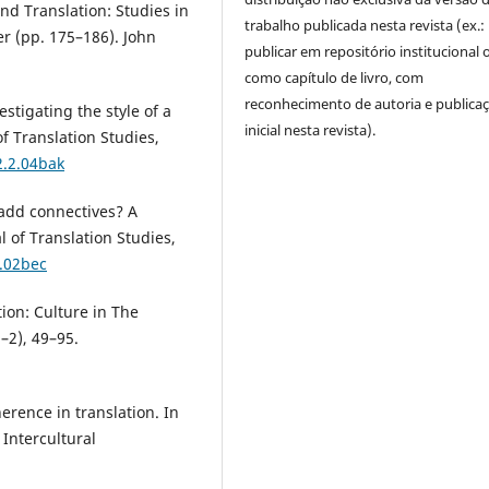
and Translation: Studies in
trabalho publicada nesta revista (ex.:
r (pp. 175–186). John
publicar em repositório institucional 
como capítulo de livro, com
reconhecimento de autoria e publica
stigating the style of a
inicial nesta revista).
of Translation Studies,
2.2.04bak
 add connectives? A
l of Translation Studies,
1.02bec
tion: Culture in The
1–2), 49–95.
erence in translation. In
 Intercultural