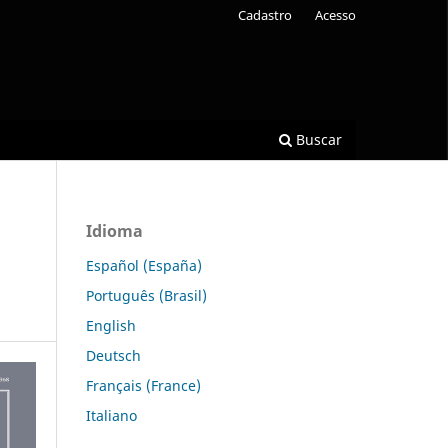
Cadastro
Acesso
Buscar
Idioma
Español (España)
Português (Brasil)
English
Deutsch
Français (France)
Italiano