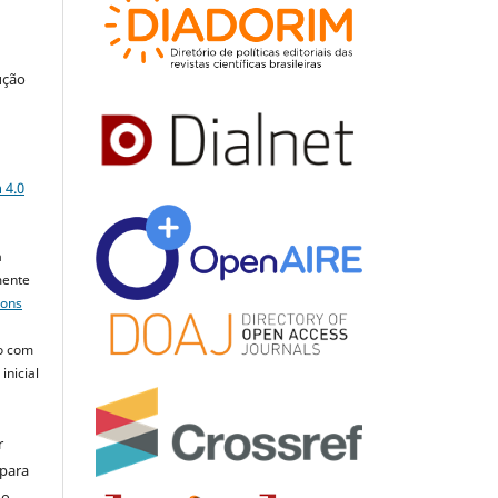
ução
a
 4.0
a
mente
mons
o com
inicial
r
 para
do