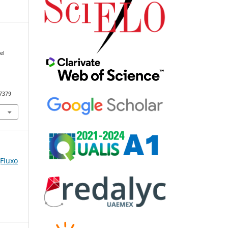
el
97379
(Fluxo