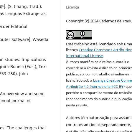
语]. (S. Chang, Trad.).
Licença
las Lenguas Extranjeras.
Copyright (c) 2024 Cadernos de Trad
rder Editorial.
mputer Software]. Waseda
Este trabalho está licenciado sob um
licença
Creative Commons Attribution
International License
.
on studies: Implications
Autores mantêm os direitos autorais e
nini-Bonelli (Eds.), Text
concedem à revista o direito de primeir
233–250). John
publicação, com o trabalho simultanea
licenciado sob a
Licença Creative Com
Atribuição 4.0 Internacional (CC BY)
que
permite o compartilhamento do trabalh
s: An overview and some
reconhecimento da autoria e publicação 
ional Journal of
nesta revista.
Autores têm autorização para assumi
contratos adicionais separadamente,
es: The challenges that
distribuição não exclusiva da versão 