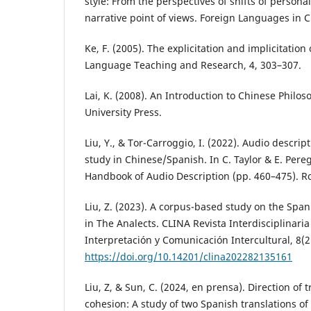
style: From the perspectives of shifts of person
narrative point of views. Foreign Languages in C
Ke, F. (2005). The explicitation and implicitation 
Language Teaching and Research, 4, 303–307.
Lai, K. (2008). An Introduction to Chinese Phil
University Press.
Liu, Y., & Tor-Carroggio, I. (2022). Audio descript
study in Chinese/Spanish. In C. Taylor & E. Pere
Handbook of Audio Description (pp. 460–475). R
Liu, Z. (2023). A corpus-based study on the Span
in The Analects. CLINA Revista Interdisciplinari
Interpretación y Comunicación Intercultural, 8(2
https://doi.org/10.14201/clina202282135161
Liu, Z, & Sun, C. (2024, en prensa). Direction of 
cohesion: A study of two Spanish translations of