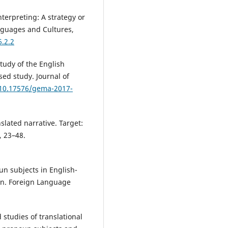
nterpreting: A strategy or
nguages and Cultures,
6.2.2
tudy of the English
sed study. Journal of
/10.17576/gema-2017-
slated narrative. Target:
, 23–48.
un subjects in English-
ion. Foreign Language
 studies of translational