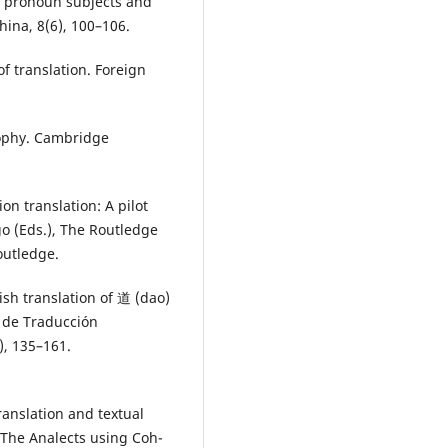
al pronoun subjects and
hina, 8(6), 100–106.
of translation. Foreign
osophy. Cambridge
ion translation: A pilot
go (Eds.), The Routledge
outledge.
ish translation of 道 (dao)
a de Traducción
), 135–161.
translation and textual
 The Analects using Coh-