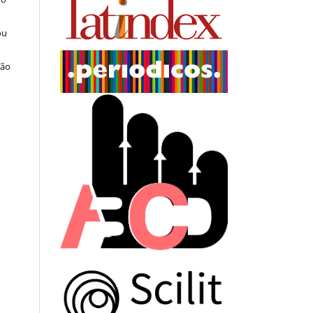
ou
ção