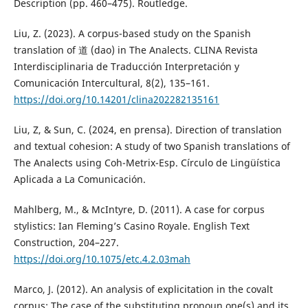
Description (pp. 460–475). Routledge.
Liu, Z. (2023). A corpus-based study on the Spanish
translation of 道 (dao) in The Analects. CLINA Revista
Interdisciplinaria de Traducción Interpretación y
Comunicación Intercultural, 8(2), 135–161.
https://doi.org/10.14201/clina202282135161
Liu, Z, & Sun, C. (2024, en prensa). Direction of translation
and textual cohesion: A study of two Spanish translations of
The Analects using Coh-Metrix-Esp. Círculo de Lingüística
Aplicada a La Comunicación.
Mahlberg, M., & McIntyre, D. (2011). A case for corpus
stylistics: Ian Fleming’s Casino Royale. English Text
Construction, 204–227.
https://doi.org/10.1075/etc.4.2.03mah
Marco, J. (2012). An analysis of explicitation in the covalt
corpus: The case of the substituting pronoun one(s) and its