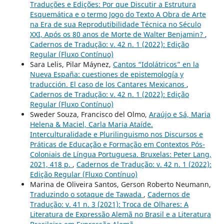
Traduções e Edições: Por que Discutir a Estrutura
Esquemática e o termo Jogo do Texto A Obra de Arte
na Era de sua Reprodutibilidade Técnica no Século
XXI, Após os 80 anos de Morte de Walter Benjamin?
,
Cadernos de Tradução: v. 42 n. 1 (2022): Edição
Regular (Fluxo Contínuo)
Sara Lelis, Pilar Máynez,
Cantos “Idolátricos” en la
Nueva España: cuestiones de epistemología y
traducción. El caso de los Cantares Mexicanos
,
Cadernos de Tradução: v. 42 n. 1 (2022): Edição
Regular (Fluxo Contínuo)
Sweder Souza, Francisco del Olmo,
Araújo e Sá, Maria
Helena & Maciel, Carla Maria Ataíde.
Interculturalidade e Plurilinguismo nos Discursos e
Práticas de Educação e Formação em Contextos Pós-
Coloniais de Língua Portuguesa. Bruxelas: Peter Lang,
2021, 418 p.
,
Cadernos de Tradução: v. 42 n. 1 (2022):
Edição Regular (Fluxo Contínuo)
Marina de Oliveira Santos, Gerson Roberto Neumann,
Traduzindo o sotaque de Tawada
,
Cadernos de
Tradução: v. 41 n. 3 (2021): Troca de Olhares: A
Literatura de Expressão Alemã no Brasil e a Literatura