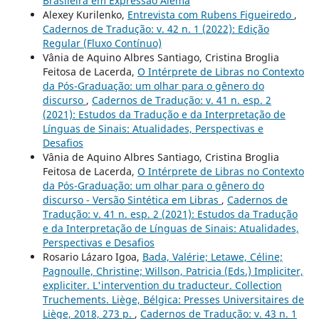
Brasileira em Expressão Alemã
Alexey Kurilenko,
Entrevista com Rubens Figueiredo
,
Cadernos de Tradução: v. 42 n. 1 (2022): Edição
Regular (Fluxo Contínuo)
Vânia de Aquino Albres Santiago, Cristina Broglia
Feitosa de Lacerda,
O Intérprete de Libras no Contexto
da Pós-Graduação: um olhar para o gênero do
discurso
,
Cadernos de Tradução: v. 41 n. esp. 2
(2021): Estudos da Tradução e da Interpretação de
Línguas de Sinais: Atualidades, Perspectivas e
Desafios
Vânia de Aquino Albres Santiago, Cristina Broglia
Feitosa de Lacerda,
O Intérprete de Libras no Contexto
da Pós-Graduação: um olhar para o gênero do
discurso - Versão Sintética em Libras
,
Cadernos de
Tradução: v. 41 n. esp. 2 (2021): Estudos da Tradução
e da Interpretação de Línguas de Sinais: Atualidades,
Perspectivas e Desafios
Rosario Lázaro Igoa,
Bada, Valérie; Letawe, Céline;
Pagnoulle, Christine; Willson, Patricia (Eds.) Impliciter,
expliciter. L'intervention du traducteur. Collection
Truchements. Liège, Bélgica: Presses Universitaires de
Liège, 2018, 273 p.
,
Cadernos de Tradução: v. 43 n. 1