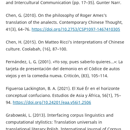
and Intercultural Communication (pp. 17–35). Gunter Narr.
Chen, G. (2010). On the philosophy of Roger Ames’s
translation of the analects. Contemporary Chinese Thought,
41(3), 64–76.
https://doi.org/10.2753/CSP1097-1467410305
Chen, H. (2015). On Matteo Ricci’s interpretations of Chinese
culture. Coolabah, (16), 87–100.
Fernández, L. G. (2001). «Yo soy, pues saberlo quieres...»: La
tarjeta de presentación del demonio en el Códice de autos
viejos y en la comedia nueva. Criticón, (83), 105–114.
Figueroa Lackington, B. A. (2021). El Xué Ér en el horizonte
conceptual confuciano. Estudios de Asia y África, 56(1), 75–
94.
https://doi.org/10.24201/eaa.v56i1.2506
Grabowski, L. (2013). Interfacing corpus linguistics and
computational stylistics: Translation universals in
translational literary Polish. International Journal of Corpus