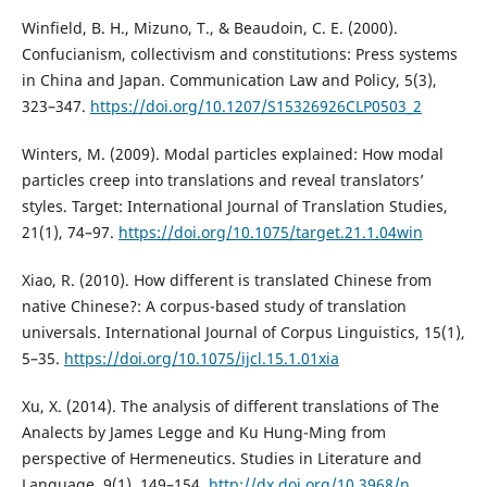
Winfield, B. H., Mizuno, T., & Beaudoin, C. E. (2000).
Confucianism, collectivism and constitutions: Press systems
in China and Japan. Communication Law and Policy, 5(3),
323–347.
https://doi.org/10.1207/S15326926CLP0503_2
Winters, M. (2009). Modal particles explained: How modal
particles creep into translations and reveal translators’
styles. Target: International Journal of Translation Studies,
21(1), 74–97.
https://doi.org/10.1075/target.21.1.04win
Xiao, R. (2010). How different is translated Chinese from
native Chinese?: A corpus-based study of translation
universals. International Journal of Corpus Linguistics, 15(1),
5–35.
https://doi.org/10.1075/ijcl.15.1.01xia
Xu, X. (2014). The analysis of different translations of The
Analects by James Legge and Ku Hung-Ming from
perspective of Hermeneutics. Studies in Literature and
Language, 9(1), 149–154.
http://dx.doi.org/10.3968/n