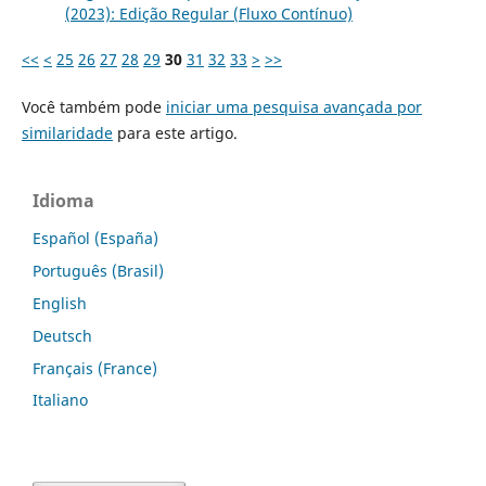
(2023): Edição Regular (Fluxo Contínuo)
<<
<
25
26
27
28
29
30
31
32
33
>
>>
Você também pode
iniciar uma pesquisa avançada por
similaridade
para este artigo.
Idioma
Español (España)
Português (Brasil)
English
Deutsch
Français (France)
Italiano