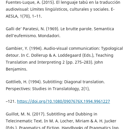
Fuentes-Luque, A. (2015). El lenguaje tabú en la traducción
audiovisual: Límites lingüísticos, culturales y sociales. E-
AESLA, 1(70), 1–11.
Galli de’ Paratesi, N. (1969). Le brutte parole. Semantica
dell’eufemismo. Mondadori.
Gambier, Y. (1994). Audio-visual communication: Typological
detour. In C. Dollerup & A. Loddegaard (Eds.), Teaching
Translation and Interpreting 2 (pp. 275–283). John
Benjamins.
Gottlieb, H. (1994). Subtitling: Diagonal translation.
Perspectives: Studies in Translatology, 2(1),
–121.
https://doi.org/10.1080/0907676X.1994.9961227
Guillot, M. N. (2017). Subtitling and Dubbing in
Telecinematic Text. In M. A. Locher, Miriam & A. H. Jucker
(Eds.), Pragmatics of Fiction. Handbooks of Pragmatics (pp.