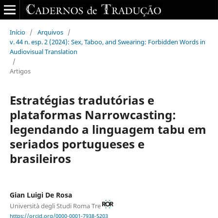
Início
/
Arquivos
/
v. 44 n. esp. 2 (2024): Sex, Taboo, and Swearing: Forbidden Words in
Audiovisual Translation
/
Artigos
Estratégias tradutórias e
plataformas Narrowcasting:
legendando a linguagem tabu em
seriados portugueses e
brasileiros
Gian Luigi De Rosa
Università degli Studi Roma Tre
https://orcid.org/0000-0001-7938-5203