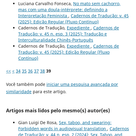
Luciana Carvalho Fonseca,
No mato sem cachorro,
mas com uma doula-intérprete: definindo a
Interpretação Feminista
,
Cadernos de Tradução: v. 45
(2025): Edição Regular (Fluxo Contínuo)
Cadernos de Tradução,
Expediente
,
Cadernos de
Tradução: v. 45 n. esp. 3 (2025): Tradução e
Interculturalidade Chinês-Português
Cadernos de Tradução,
Expediente
,
Cadernos de
Tradução: v. 45 (2025): Edição Regular (Fluxo
Contínuo)
<<
<
34
35
36
37
38
39
Você também pode
iniciar uma pesquisa avançada por
similaridade
para este artigo.
Artigos mais lidos pelo mesmo(s) autor(es)
Gian Luigi De Rosa,
Sex, taboo, and swearing:
Forbidden words in audiovisual translation
,
Cadernos
de Tradução: v. 44 n. esp. 2 (2024): Sex, Taboo, and