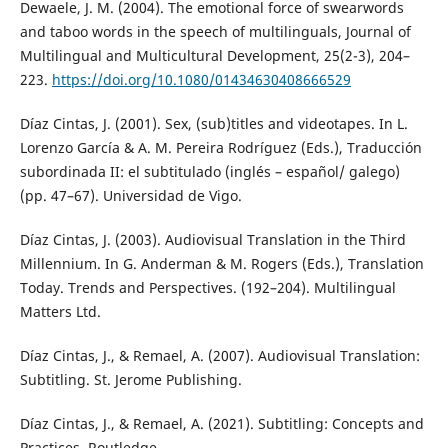
Dewaele, J. M. (2004). The emotional force of swearwords
and taboo words in the speech of multilinguals, Journal of
Multilingual and Multicultural Development, 25(2-3), 204–
223.
https://doi.org/10.1080/01434630408666529
Díaz Cintas, J. (2001). Sex, (sub)titles and videotapes. In L.
Lorenzo García & A. M. Pereira Rodríguez (Eds.), Traducción
subordinada II: el subtitulado (inglés – español/ galego)
(pp. 47–67). Universidad de Vigo.
Díaz Cintas, J. (2003). Audiovisual Translation in the Third
Millennium. In G. Anderman & M. Rogers (Eds.), Translation
Today. Trends and Perspectives. (192–204). Multilingual
Matters Ltd.
Díaz Cintas, J., & Remael, A. (2007). Audiovisual Translation:
Subtitling. St. Jerome Publishing.
Díaz Cintas, J., & Remael, A. (2021). Subtitling: Concepts and
Practices. Routledge.