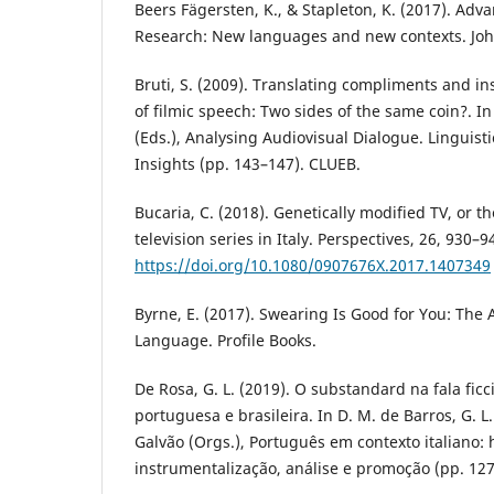
Beers Fägersten, K., & Stapleton, K. (2017). Adv
Research: New languages and new contexts. Jo
Bruti, S. (2009). Translating compliments and in
of filmic speech: Two sides of the same coin?. I
(Eds.), Analysing Audiovisual Dialogue. Linguist
Insights (pp. 143–147). CLUEB.
Bucaria, C. (2018). Genetically modified TV, or t
television series in Italy. Perspectives, 26, 930–9
https://doi.org/10.1080/0907676X.2017.1407349
Byrne, E. (2017). Swearing Is Good for You: The
Language. Profile Books.
De Rosa, G. L. (2019). O substandard na fala ficci
portuguesa e brasileira. In D. M. de Barros, G. L
Galvão (Orgs.), Português em contexto italiano: hi
instrumentalização, análise e promoção (pp. 1