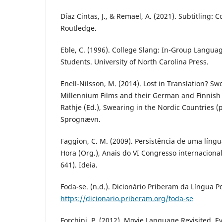
Díaz Cintas, J., & Remael, A. (2021). Subtitling: 
Routledge.
Eble, C. (1996). College Slang: In-Group Langu
Students. University of North Carolina Press.
Enell-Nilsson, M. (2014). Lost in Translation? S
Millennium Films and their German and Finnish 
Rathje (Ed.), Swearing in the Nordic Countries (
Sprognævn.
Faggion, C. M. (2009). Persistência de uma língu
Hora (Org.), Anais do VI Congresso internaciona
641). Ideia.
Foda-se. (n.d.). Dicionário Priberam da Língua 
https://dicionario.priberam.org/foda-se
Forchini, P. (2012). Movie Language Revisited. E