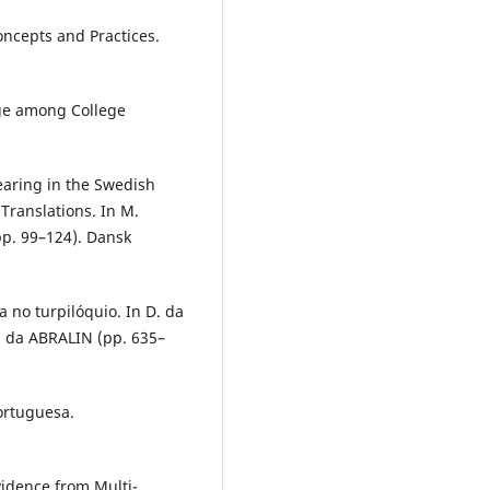
Concepts and Practices.
age among College
wearing in the Swedish
Translations. In M.
pp. 99–124). Dansk
a no turpilóquio. In D. da
l da ABRALIN (pp. 635–
Portuguesa.
vidence from Multi-