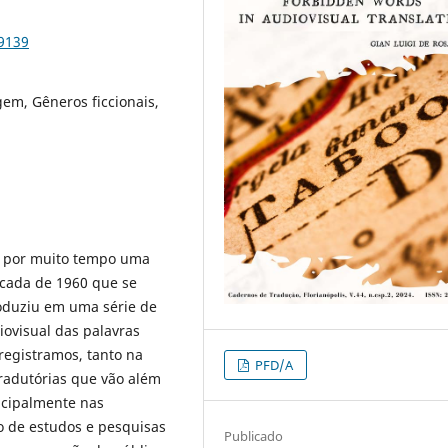
99139
em, Gêneros ficcionais,
i por muito tempo uma
écada de 1960 que se
oduziu em uma série de
iovisual das palavras
registramos, tanto na
PFD/A
radutórias que vão além
ncipalmente nas
o de estudos e pesquisas
Publicado