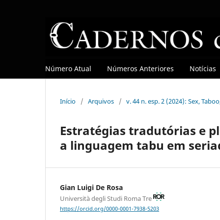
Número Atual
Números Anteriores
Notícias
Início
/
Arquivos
/
v. 44 n. esp. 2 (2024): Sex, Tab
Estratégias tradutórias e
a linguagem tabu em seriad
Gian Luigi De Rosa
Università degli Studi Roma Tre
https://orcid.org/0000-0001-7938-5203