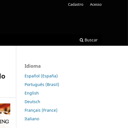
Cadastro
Acesso
Buscar
Idioma
do
Español (España)
Português (Brasil)
English
Deutsch
Français (France)
Italiano