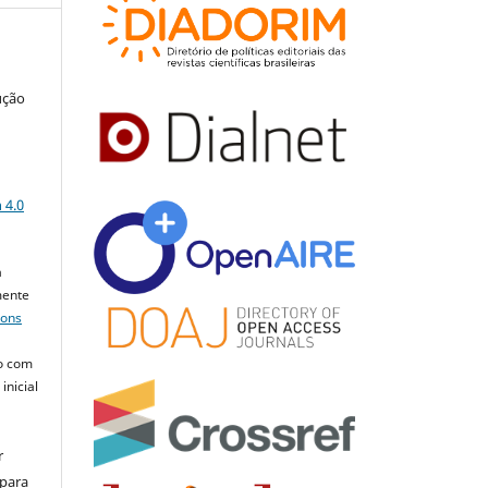
ução
a
 4.0
a
mente
mons
o com
inicial
r
 para