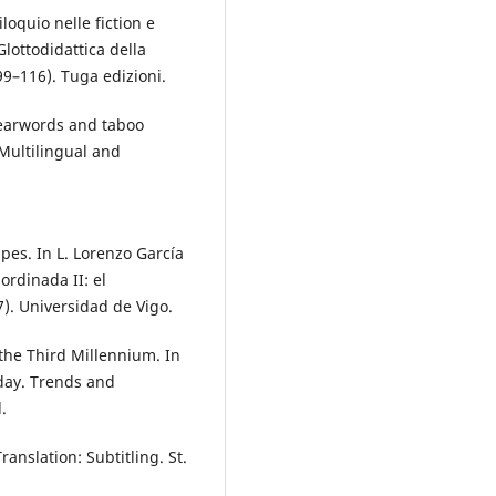
iloquio nelle fiction e
 Glottodidattica della
99–116). Tuga edizioni.
wearwords and taboo
 Multilingual and
apes. In L. Lorenzo García
ordinada II: el
7). Universidad de Vigo.
n the Third Millennium. In
day. Trends and
.
ranslation: Subtitling. St.