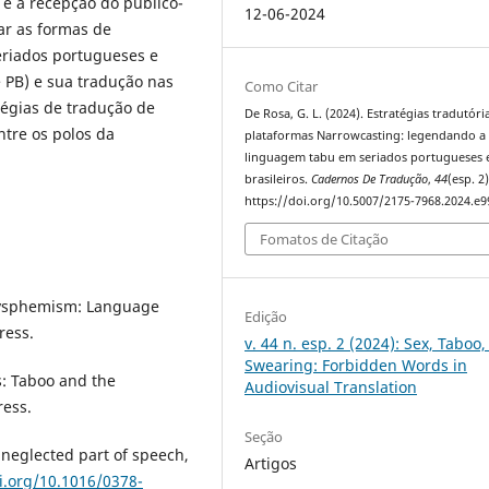
 e a recepção do público-
12-06-2024
sar as formas de
eriados portugueses e
e PB) e sua tradução nas
Como Citar
tégias de tradução de
De Rosa, G. L. (2024). Estratégias tradutóri
ntre os polos da
plataformas Narrowcasting: legendando a
linguagem tabu em seriados portugueses 
brasileiros.
Cadernos De Tradução
,
44
(esp. 2)
https://doi.org/10.5007/2175-7968.2024.e
Fomatos de Citação
 Dysphemism: Language
Edição
ress.
v. 44 n. esp. 2 (2024): Sex, Taboo
Swearing: Forbidden Words in
s: Taboo and the
Audiovisual Translation
ress.
Seção
t neglected part of speech,
Artigos
i.org/10.1016/0378-