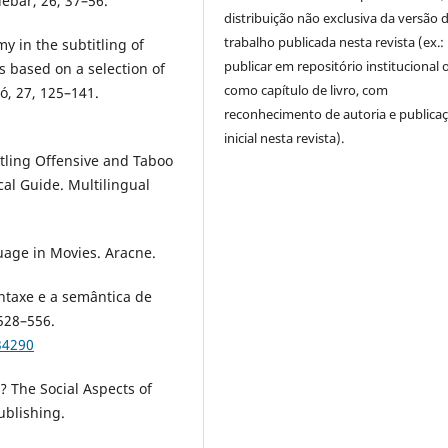
ebar, 26, 37–56.
distribuição não exclusiva da versão 
trabalho publicada nesta revista (ex.:
my in the subtitling of
publicar em repositório institucional 
s based on a selection of
como capítulo de livro, com
́, 27, 125–141.
reconhecimento de autoria e publica
inicial nesta revista).
titling Offensive and Taboo
cal Guide. Multilingual
uage in Movies. Aracne.
sintaxe e a semântica de
 528–556.
34290
 The Social Aspects of
ublishing.