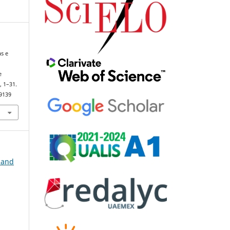
as e
e
, 1–31.
99139
, and