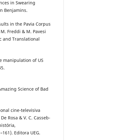
ances in Swearing
hn Benjamins.
sults in the Pavia Corpus
n M. Freddi & M. Pavesi
ic and Translational
he manipulation of US
45.
 Amazing Science of Bad
onal cine-televisiva
. De Rosa & V. C. Casseb-
stória,
27–161). Editora UEG.