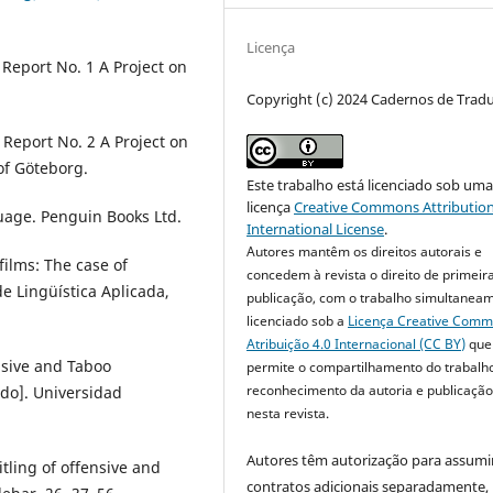
Licença
 Report No. 1 A Project on
Copyright (c) 2024 Cadernos de Trad
 Report No. 2 A Project on
of Göteborg.
Este trabalho está licenciado sob um
licença
Creative Commons Attribution
guage. Penguin Books Ltd.
International License
.
Autores mantêm os direitos autorais e
 films: The case of
concedem à revista o direito de primeir
e Lingüística Aplicada,
publicação, com o trabalho simultanea
licenciado sob a
Licença Creative Com
Atribuição 4.0 Internacional (CC BY)
que
ensive and Taboo
permite o compartilhamento do trabalh
reconhecimento da autoria e publicação 
ado]. Universidad
nesta revista.
Autores têm autorização para assumi
itling of offensive and
contratos adicionais separadamente,