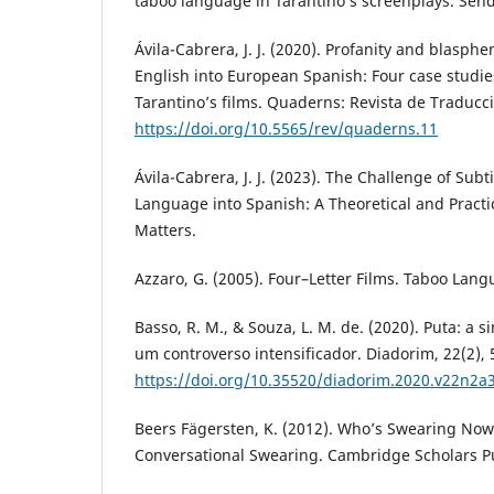
taboo language in Tarantino’s screenplays. Send
Ávila-Cabrera, J. J. (2020). Profanity and blasphe
English into European Spanish: Four case studie
Tarantino’s films. Quaderns: Revista de Traduccio
https://doi.org/10.5565/rev/quaderns.11
Ávila-Cabrera, J. J. (2023). The Challenge of Sub
Language into Spanish: A Theoretical and Practi
Matters.
Azzaro, G. (2005). Four–Letter Films. Taboo Lang
Basso, R. M., & Souza, L. M. de. (2020). Puta: a 
um controverso intensificador. Diadorim, 22(2),
https://doi.org/10.35520/diadorim.2020.v22n2a
Beers Fägersten, K. (2012). Who’s Swearing Now?
Conversational Swearing. Cambridge Scholars P