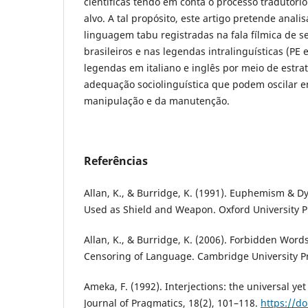
científicas tendo em conta o processo tradutório
alvo. A tal propósito, este artigo pretende anali
linguagem tabu registradas na fala fílmica de s
brasileiros e nas legendas intralinguísticas (PE 
legendas em italiano e inglês por meio de estra
adequação sociolinguística que podem oscilar e
manipulação e da manutenção.
Referências
Allan, K., & Burridge, K. (1991). Euphemism &
Used as Shield and Weapon. Oxford University P
Allan, K., & Burridge, K. (2006). Forbidden Word
Censoring of Language. Cambridge University P
Ameka, F. (1992). Interjections: the universal ye
Journal of Pragmatics, 18(2), 101–118.
https://do