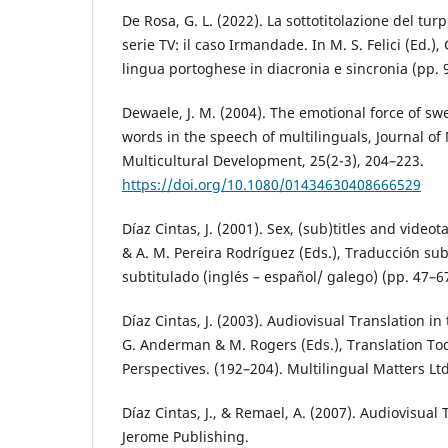
De Rosa, G. L. (2022). La sottotitolazione del turp
serie TV: il caso Irmandade. In M. S. Felici (Ed.),
lingua portoghese in diacronia e sincronia (pp. 
Dewaele, J. M. (2004). The emotional force of s
words in the speech of multilinguals, Journal of
Multicultural Development, 25(2-3), 204–223.
https://doi.org/10.1080/01434630408666529
Díaz Cintas, J. (2001). Sex, (sub)titles and videot
& A. M. Pereira Rodríguez (Eds.), Traducción sub
subtitulado (inglés – español/ galego) (pp. 47–6
Díaz Cintas, J. (2003). Audiovisual Translation i
G. Anderman & M. Rogers (Eds.), Translation To
Perspectives. (192–204). Multilingual Matters Ltd
Díaz Cintas, J., & Remael, A. (2007). Audiovisual T
Jerome Publishing.