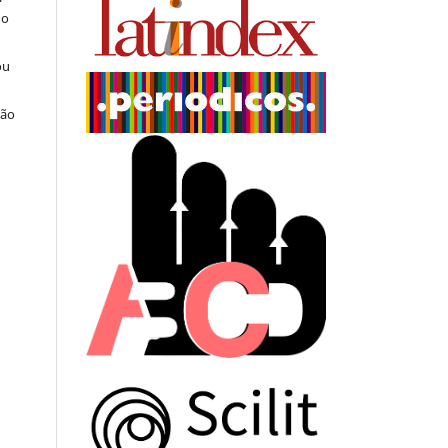
do
ou
ção