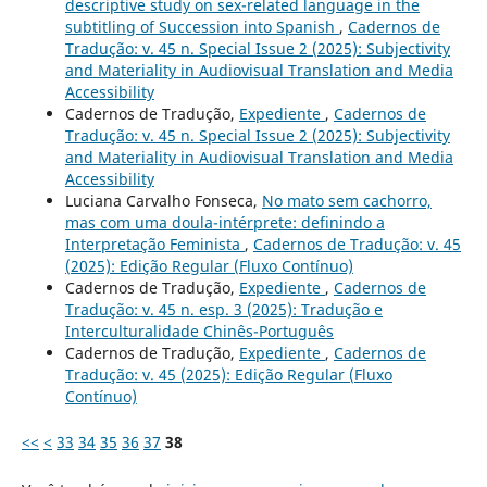
descriptive study on sex-related language in the
subtitling of Succession into Spanish
,
Cadernos de
Tradução: v. 45 n. Special Issue 2 (2025): Subjectivity
and Materiality in Audiovisual Translation and Media
Accessibility
Cadernos de Tradução,
Expediente
,
Cadernos de
Tradução: v. 45 n. Special Issue 2 (2025): Subjectivity
and Materiality in Audiovisual Translation and Media
Accessibility
Luciana Carvalho Fonseca,
No mato sem cachorro,
mas com uma doula-intérprete: definindo a
Interpretação Feminista
,
Cadernos de Tradução: v. 45
(2025): Edição Regular (Fluxo Contínuo)
Cadernos de Tradução,
Expediente
,
Cadernos de
Tradução: v. 45 n. esp. 3 (2025): Tradução e
Interculturalidade Chinês-Português
Cadernos de Tradução,
Expediente
,
Cadernos de
Tradução: v. 45 (2025): Edição Regular (Fluxo
Contínuo)
<<
<
33
34
35
36
37
38