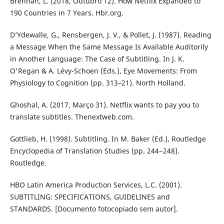
Brennan, L. (2018, Outubro 12). How Netflix Expanded to
190 Countries in 7 Years. Hbr.org.
D’Ydewalle, G., Rensbergen, J. V., & Pollet, J. (1987). Reading
a Message When the Same Message Is Available Auditorily
in Another Language: The Case of Subtitling. In J. K.
O'Regan & A. Lévy-Schoen (Eds.), Eye Movements: From
Physiology to Cognition (pp. 313–21). North Holland.
Ghoshal, A. (2017, Março 31). Netflix wants to pay you to
translate subtitles. Thenextweb.com.
Gottlieb, H. (1998). Subtitling. In M. Baker (Ed.), Routledge
Encyclopedia of Translation Studies (pp. 244−248).
Routledge.
HBO Latin America Production Services, L.C. (2001).
SUBTITLING: SPECIFICATIONS, GUIDELINES and
STANDARDS. [Documento fotocopiado sem autor].