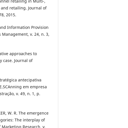
nnel retailing in Multi-,
and retailing. Journal of
78, 2015.
nd Information Provision
 Management, v. 24, n. 3,
ative approaches to
 case. Journal of
ratégica antecipativa
L.E.SCAnning em empresa
ração, v. 49, n. 1, p.
ER, W. R. The emergence
gories: The interplay of
of Marketing Research, v.