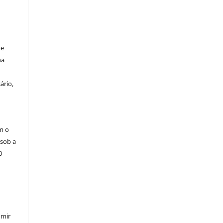
de
na
ário,
m o
 sob a
0
umir