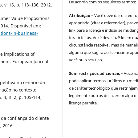
De acordo com os seguintes termos:
 v. 16, p. 118–136, 2012.
Atribuição
– Você deve dar o crédito
umer Value Propositions
apropriado (citar e referenciar), prov
2014. Disponível em:
link para a licença e indicar se mudan
tions-in-business-
foram feitas. Você deve fazê-lo em qu
circunstância razoável, mas de manei
alguma que sugira ao licenciante apoi
 implications of
você ou o seu uso.
ment. European Journal
Sem restrições adicionais
– Você n
pode aplicar termos jurídicos ou med
petitiva no cenário da
de caráter tecnológico que restrinjam
mação no contexto
legalmente outros de fazerem algo q
 4, n. 2, p. 105-114,
licença permita.
 da confiança do cliente
, 2016.