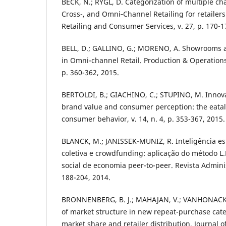
BECK, N.; RYGL, D. Categorization of multiple cha
Cross-, and Omni‐Channel Retailing for retailers 
Retailing and Consumer Services, v. 27, p. 170-1
BELL, D.; GALLINO, G.; MORENO, A. Showrooms a
in Omni-channel Retail. Production & Operations
p. 360-362, 2015.
BERTOLDI, B.; GIACHINO, C.; STUPINO, M. Innov
brand value and consumer perception: the eataly
consumer behavior, v. 14, n. 4, p. 353-367, 2015.
BLANCK, M.; JANISSEK-MUNIZ, R. Inteligência est
coletiva e crowdfunding: aplicação do método 
social de economia peer-to-peer. Revista Administ
188-204, 2014.
BRONNENBERG, B. J.; MAHAJAN, V.; VANHONACK
of market structure in new repeat-purchase cate
market share and retailer distribution. Journal 