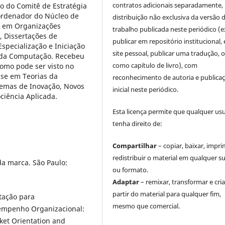
contratos adicionais separadamente,
ro do Comitê de Estratégia
ordenador do Núcleo de
distribuição não exclusiva da versão 
a em Organizações
trabalho publicada neste periódico (e
 Dissertações de
publicar em repositório institucional,
specialização e Iniciação
site pessoal, publicar uma tradução, 
a da Computação. Recebeu
como capítulo de livro), com
omo pode ser visto no
ase em Teorias da
reconhecimento de autoria e publica
temas de Inovação, Novos
inicial neste periódico.
ociência Aplicada.
Esta licença permite que qualquer us
tenha direito de:
Compartilhar
– copiar, baixar, impri
redistribuir o material em qualquer s
da marca. São Paulo:
ou formato.
Adaptar
– remixar, transformar e cria
partir do material para qualquer fim,
ntação para
mesmo que comercial.
empenho Organizacional:
ket Orientation and