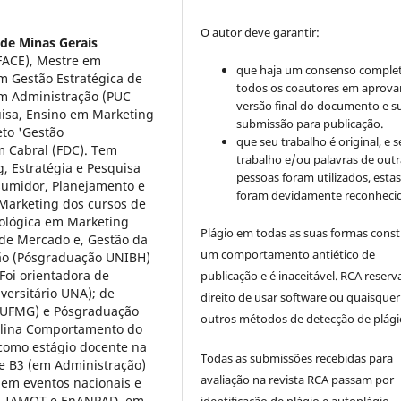
O autor deve garantir:
 de Minas Gerais
FACE), Mestre em
que haja um consenso comple
em Gestão Estratégica de
todos os coautores em aprova
em Administração (PUC
versão final do documento e s
uisa, Ensino em Marketing
submissão para publicação.
eto 'Gestão
que seu trabalho é original, e s
 Cabral (FDC). Tem
trabalho e/ou palavras de outr
g, Estratégia e Pesquisa
pessoas foram utilizados, esta
umidor, Planejamento e
foram devidamente reconhecid
 Marketing dos cursos de
ológica em Marketing
Plágio em todas as suas formas cons
a de Mercado e, Gestão da
um comportamento antiético de
o (Pós­graduação UNIBH)
 Foi orientadora de
publicação e é inaceitável. RCA reserv
iversitário UNA); de
direito de usar software ou quaisquer
(UFMG) e Pós­graduação
outros métodos de detecção de plági
ciplina Comportamento do
 como estágio docente na
Todas as submissões recebidas para
e B3 (em Administração)
avaliação na revista RCA passam por
 em eventos nacionais e
S, IAMOT e EnANPAD, em
identificação de plágio e autoplágio.