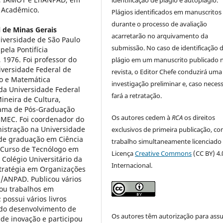
smo Acadêmico.
Plágios identificados em manuscritos
durante o processo de avaliação
 de Minas Gerais
acarretarão no arquivamento da
iversidade de São Paulo
submissão. No caso de identificação 
pela Pontifícia
, 1976. Foi professor do
plágio em um manuscrito publicado 
versidade Federal de
revista, o Editor Chefe conduzirá uma
co e Matemática
investigação preliminar e, caso necess
 da Universidade Federal
fará a retratação.
ineira de Cultura,
rama de Pós-Graduação
Os autores cedem à
RCA
os direitos
MEC. Foi coordenador do
istração na Universidade
exclusivos de primeira publicação, co
 de graduação em Ciência
trabalho simultaneamente licenciado
 Curso de Tecnólogo em
Licença
Creative Commons
(CC BY) 4.
Colégio Universitário da
Internacional.
tratégia em Organizações
/ANPAD. Publicou vários
tou trabalhos em
 possui vários livros
u do desenvolvimento de
Os autores têm autorização para ass
de inovação e participou