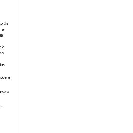
to de
r a
ua
e o
as
s
as.
tituem
a-se o
o.