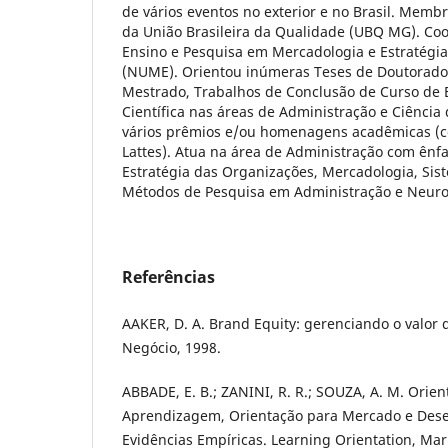
de vários eventos no exterior e no Brasil. Memb
da União Brasileira da Qualidade (UBQ MG). Co
Ensino e Pesquisa em Mercadologia e Estratégi
(NUME). Orientou inúmeras Teses de Doutorado,
Mestrado, Trabalhos de Conclusão de Curso de E
Científica nas áreas de Administração e Ciênci
vários prêmios e/ou homenagens acadêmicas (c
Lattes). Atua na área de Administração com ênf
Estratégia das Organizações, Mercadologia, Sis
Métodos de Pesquisa em Administração e Neur
Referências
AAKER, D. A. Brand Equity: gerenciando o valor 
Negócio, 1998.
ABBADE, E. B.; ZANINI, R. R.; SOUZA, A. M. Orie
Aprendizagem, Orientação para Mercado e Des
Evidências Empíricas. Learning Orientation, Mar