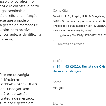
são bibliográfica, no
os e relevantes, a partir
Como Citar
tigos seminais e
ão e leitura, em função
Damázio, L. F., Shigaki, H. B., & Gonçalves, 
ra-se que o modelo
(2022). Gestão contemporânea de Marketi
 na gestão de mercados e
Proposição de um modelo teórico.
Revista 
ssim, será possível
Ciências Da Administração
,
24
(63).
oncorrente, e identificar a
https://doi.org/10.5007/2175-8077.2022.e
por essa.
Fomatos de Citação
Edição
v. 24 n. 63 (2022): Revista de Ciê
l
da Administração
ase em Estratégia
1). Mestre em
Seção
a CEPEAD - FACE - UFMG
Artigos
a da Fundação Dom
na área de Gestão,
stratégia de mercado,
nsumidor e gestão em
Licença