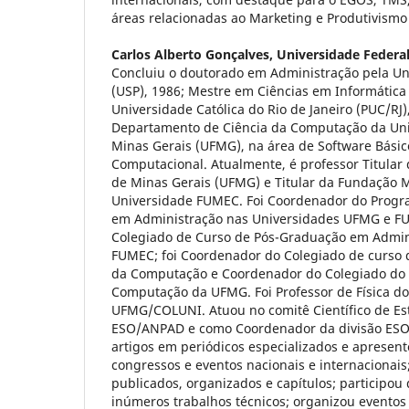
áreas relacionadas ao Marketing e Produtivi
Carlos Alberto Gonçalves,
Universidade Federal
Concluiu o doutorado em Administração pela Un
(USP), 1986; Mestre em Ciências em Informática 
Universidade Católica do Rio de Janeiro (PUC/RJ)
Departamento de Ciência da Computação da Uni
Minas Gerais (UFMG), na área de Software Bási
Computacional. Atualmente, é professor Titular
de Minas Gerais (UFMG) e Titular da Fundação M
Universidade FUMEC. Foi Coordenador do Prog
em Administração nas Universidades UFMG e FU
Colegiado de Curso de Pós-Graduação em Admin
FUMEC; foi Coordenador do Colegiado de curso
da Computação e Coordenador do Colegiado do
Computação da UFMG. Foi Professor de Física do 
UFMG/COLUNI. Atuou no comitê Científico de Es
ESO/ANPAD e como Coordenador da divisão ESO
artigos em periódicos especializados e apresen
congressos e eventos nacionais e internacionais;
publicados, organizados e capítulos; participo
inúmeros trabalhos técnicos; organizou eventos 