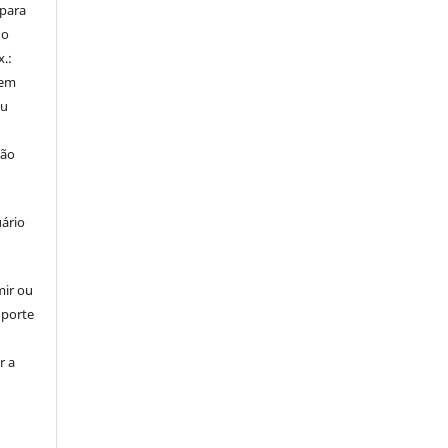
 para
do
x.:
 em
ou
ção
uário
mir ou
uporte
r a