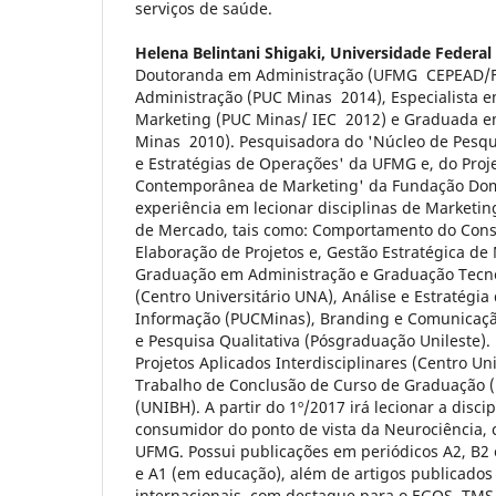
serviços de saúde.
Helena Belintani Shigaki,
Universidade Federal
Doutoranda em Administração (UFMG ­ CEPEAD/
Administração (PUC Minas ­ 2014), Especialista 
Marketing (PUC Minas/ IEC ­ 2012) e Graduada 
Minas ­ 2010). Pesquisadora do 'Núcleo de Pesq
e Estratégias de Operações' da UFMG e, do Proj
Contemporânea de Marketing' da Fundação Dom
experiência em lecionar disciplinas de Marketin
de Mercado, tais como: Comportamento do Cons
Elaboração de Projetos e, Gestão Estratégica de
Graduação em Administração e Graduação Tecn
(Centro Universitário UNA), Análise e Estratégi
Informação (PUCMinas), Branding e Comunicaçã
e Pesquisa Qualitativa (Pós­graduação Unileste).
Projetos Aplicados Interdisciplinares (Centro Un
Trabalho de Conclusão de Curso de Graduação 
(UNIBH). A partir do 1º/2017 irá lecionar a dis
consumidor do ponto de vista da Neurociência,
UFMG. Possui publicações em periódicos A2, B2 
e A1 (em educação), além de artigos publicados
internacionais, com destaque para o EGOS, TM