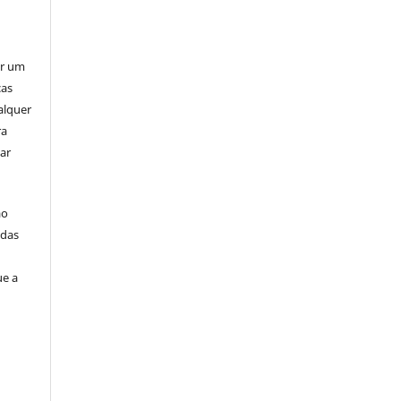
er um
ças
alquer
ra
ar
ão
idas
ue a