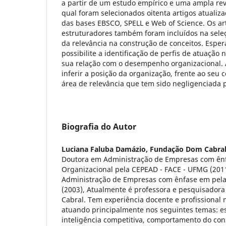
a partir de um estudo empírico e uma ampla revi
qual foram selecionados oitenta artigos atualizad
das bases EBSCO, SPELL e Web of Science. Os ar
estruturadores também foram incluídos na seleç
da relevância na construção de conceitos. Espe
possibilite a identificação de perfis de atuação
sua relação com o desempenho organizacional. A
inferir a posição da organização, frente ao seu c
área de relevância que tem sido negligenciada 
Biografia do Autor
Luciana Faluba Damázio,
Fundação Dom Cabra
Doutora em Administração de Empresas com ênf
Organizacional pela CEPEAD - FACE - UFMG (201
Administração de Empresas com ênfase em pel
(2003), Atualmente é professora e pesquisador
Cabral. Tem experiência docente e profissional 
atuando principalmente nos seguintes temas: e
inteligência competitiva, comportamento do co