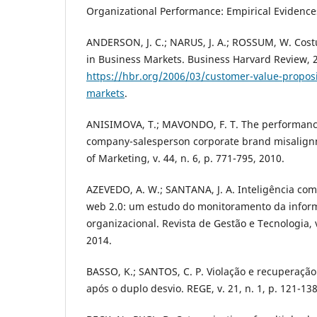
Organizational Performance: Empirical Evidences,
ANDERSON, J. C.; NARUS, J. A.; ROSSUM, W. Cost
in Business Markets. Business Harvard Review, 
https://hbr.org/2006/03/customer-value-proposi
markets
.
ANISIMOVA, T.; MAVONDO, F. T. The performance
company-salesperson corporate brand misalign
of Marketing, v. 44, n. 6, p. 771-795, 2010.
AZEVEDO, A. W.; SANTANA, J. A. Inteligência com
web 2.0: um estudo do monitoramento da infor
organizacional. Revista de Gestão e Tecnologia, v.
2014.
BASSO, K.; SANTOS, C. P. Violação e recuperação
após o duplo desvio. REGE, v. 21, n. 1, p. 121-138