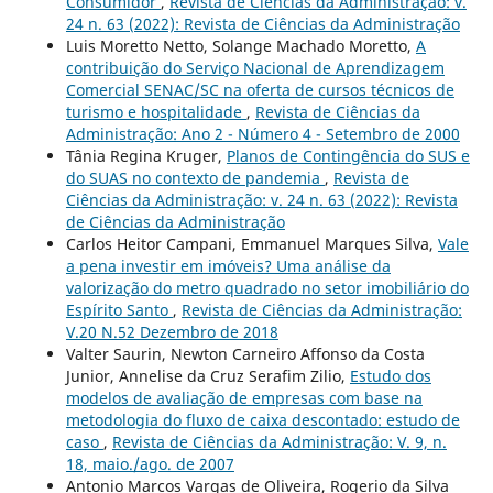
Consumidor
,
Revista de Ciências da Administração: v.
24 n. 63 (2022): Revista de Ciências da Administração
Luis Moretto Netto, Solange Machado Moretto,
A
contribuição do Serviço Nacional de Aprendizagem
Comercial SENAC/SC na oferta de cursos técnicos de
turismo e hospitalidade
,
Revista de Ciências da
Administração: Ano 2 - Número 4 - Setembro de 2000
Tânia Regina Kruger,
Planos de Contingência do SUS e
do SUAS no contexto de pandemia
,
Revista de
Ciências da Administração: v. 24 n. 63 (2022): Revista
de Ciências da Administração
Carlos Heitor Campani, Emmanuel Marques Silva,
Vale
a pena investir em imóveis? Uma análise da
valorização do metro quadrado no setor imobiliário do
Espírito Santo
,
Revista de Ciências da Administração:
V.20 N.52 Dezembro de 2018
Valter Saurin, Newton Carneiro Affonso da Costa
Junior, Annelise da Cruz Serafim Zilio,
Estudo dos
modelos de avaliação de empresas com base na
metodologia do fluxo de caixa descontado: estudo de
caso
,
Revista de Ciências da Administração: V. 9, n.
18, maio./ago. de 2007
Antonio Marcos Vargas de Oliveira, Rogerio da Silva