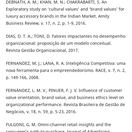
DEBNATH, A. M.; KHAN, M. N.; CHAKRABARTI, S. An
Exploratory study on ‘cultural values’ and ‘brand values’ for
luxury accessory brands in the Indian Market. Amity
Business Review, v. 17, n. 2, p. 1-9, 2016.
DIAS, D. T. A.; TONI, D. Fatores impactantes no desempenho
organizacional: proposição de um modelo conceitual.
Revista Gestão Organizacional, 2017.
FERNANDEZ, M. J.; LANA, R. A. Inteligência Competitiva: uma
nova ferramenta para o empreendedorismo. RACE, v. 7, n. 2,
p. 149-166, 2008.
FERNÁNDEZ, L. M. V.; PINUER, F. J. V. Influence of customer
value orientation, brand value, and business ethics level on
organizational performance. Revista Brasileira de Gestão de
Negócios, v. 18, n. 59, p. 5-23, 2016.
FULGONI, G. M. Omni-channel retail insights and the
consumer’s path-to-purchase. Journal of Advertising