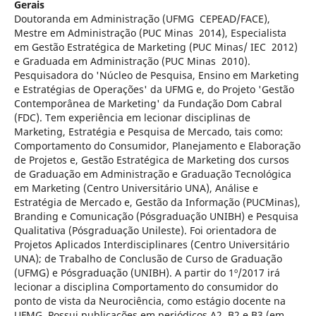
Gerais
Doutoranda em Administração (UFMG ­ CEPEAD/FACE),
Mestre em Administração (PUC Minas ­ 2014), Especialista
em Gestão Estratégica de Marketing (PUC Minas/ IEC ­ 2012)
e Graduada em Administração (PUC Minas ­ 2010).
Pesquisadora do 'Núcleo de Pesquisa, Ensino em Marketing
e Estratégias de Operações' da UFMG e, do Projeto 'Gestão
Contemporânea de Marketing' da Fundação Dom Cabral
(FDC). Tem experiência em lecionar disciplinas de
Marketing, Estratégia e Pesquisa de Mercado, tais como:
Comportamento do Consumidor, Planejamento e Elaboração
de Projetos e, Gestão Estratégica de Marketing dos cursos
de Graduação em Administração e Graduação Tecnológica
em Marketing (Centro Universitário UNA), Análise e
Estratégia de Mercado e, Gestão da Informação (PUCMinas),
Branding e Comunicação (Pós­graduação UNIBH) e Pesquisa
Qualitativa (Pós­graduação Unileste). Foi orientadora de
Projetos Aplicados Interdisciplinares (Centro Universitário
UNA); de Trabalho de Conclusão de Curso de Graduação
(UFMG) e Pós­graduação (UNIBH). A partir do 1º/2017 irá
lecionar a disciplina Comportamento do consumidor do
ponto de vista da Neurociência, como estágio docente na
UFMG. Possui publicações em periódicos A2, B2 e B3 (em