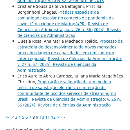
Administração: V.20 N.52 Dezembro de 2018
Cristiane Sousa da Silva Battaglini, Priscilla
Borgonhoni Chagas,
Práticas espaciais da
comunidade escolar no contexto de pandemia da
covid-19 na cidade de Maringá/PR
,
Revista de
Ciências da Administração: v. 26 n. 66 (2024): Revista
de Ciências da Administração
Quezia Rosa, Ana Maria Machado Toaldo,
Processo de
estratégia de desenvolvimento de novos mercados:
uma abordagem de capacidades em um contexto
inter-regional
,
Revista de Ciências da Administração:
v. 27 n. 67 (2025): Revista de Ciências da
Administração
Erico Aurelio Abreu Cardozo, Juliana Maria Magalhães
Christino,
Proposição e validação de um modelo
teórico de satisfação eletrônica e intenção de
continuidade de uso dos serviços de streaming no
Brasil
,
Revista de Ciências da Administração: v. 26 n.
66 (2024): Revista de Ciências da Administração
<<
<
3
4
5
6
7
8
9
10
11
12
>
>>
Você também pode
iniciar uma pesquisa avançada por