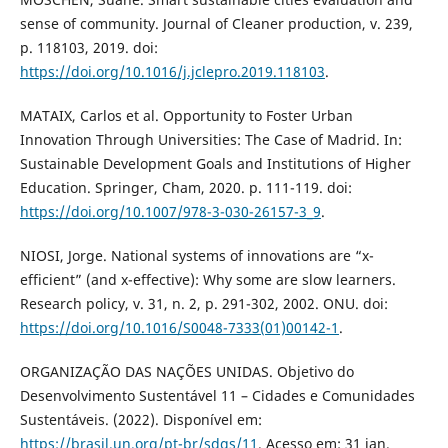
sense of community. Journal of Cleaner production, v. 239,
p. 118103, 2019. doi:
https://doi.org/10.1016/j.jclepro.2019.118103
.
MATAIX, Carlos et al. Opportunity to Foster Urban
Innovation Through Universities: The Case of Madrid. In:
Sustainable Development Goals and Institutions of Higher
Education. Springer, Cham, 2020. p. 111-119. doi:
https://doi.org/10.1007/978-3-030-26157-3_9
.
NIOSI, Jorge. National systems of innovations are “x-
efficient” (and x-effective): Why some are slow learners.
Research policy, v. 31, n. 2, p. 291-302, 2002. ONU. doi:
https://doi.org/10.1016/S0048-7333(01)00142-1
.
ORGANIZAÇÃO DAS NAÇÕES UNIDAS. Objetivo do
Desenvolvimento Sustentável 11 – Cidades e Comunidades
Sustentáveis. (2022). Disponível em:
https://brasil.un.org/pt-br/sdgs/11
. Acesso em: 31 jan.