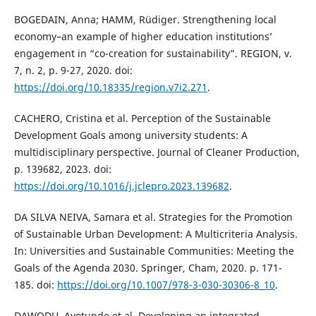
BOGEDAIN, Anna; HAMM, Rüdiger. Strengthening local
economy–an example of higher education institutions’
engagement in “co-creation for sustainability”. REGION, v.
7, n. 2, p. 9-27, 2020. doi:
https://doi.org/10.18335/region.v7i2.271
.
CACHERO, Cristina et al. Perception of the Sustainable
Development Goals among university students: A
multidisciplinary perspective. Journal of Cleaner Production,
p. 139682, 2023. doi:
https://doi.org/10.1016/j.jclepro.2023.139682
.
DA SILVA NEIVA, Samara et al. Strategies for the Promotion
of Sustainable Urban Development: A Multicriteria Analysis.
In: Universities and Sustainable Communities: Meeting the
Goals of the Agenda 2030. Springer, Cham, 2020. p. 171-
185. doi:
https://doi.org/10.1007/978-3-030-30306-8_10
.
DAWODU, Ayotunde et al. Developing an integrated