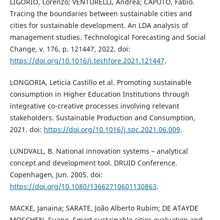
LIGORIO, Lorenzo; VENTURELLI, Andrea; CAPUTO, Fabio.
Tracing the boundaries between sustainable cities and
cities for sustainable development. An LDA analysis of
management studies. Technological Forecasting and Social
Change, v. 176, p. 121447, 2022. doi:
https://doi.org/10.1016/j.techfore.2021.121447
.
LONGORIA, Leticia Castillo et al. Promoting sustainable
consumption in Higher Education Institutions through
integrative co-creative processes involving relevant
stakeholders. Sustainable Production and Consumption,
2021. doi:
https://doi.org/10.1016/j.spc.2021.06.009
.
LUNDVALL, B. National innovation systems – analytical
concept and development tool. DRUID Conference.
Copenhagen, Jun. 2005. doi:
https://doi.org/10.1080/13662710601130863
.
MACKE, Janaina; SARATE, João Alberto Rubim; DE ATAYDE
MOSCHEN, Suane. Smart sustainable cities evaluation and