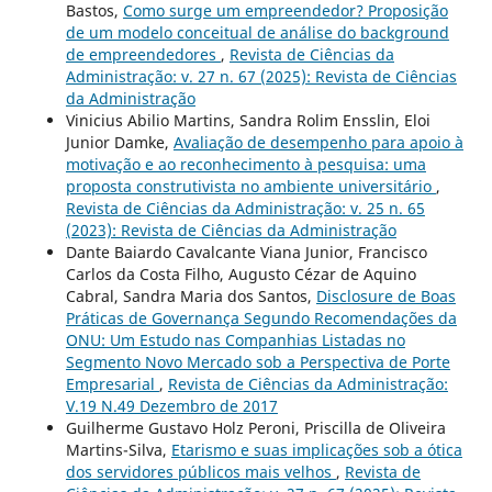
Bastos,
Como surge um empreendedor? Proposição
de um modelo conceitual de análise do background
de empreendedores
,
Revista de Ciências da
Administração: v. 27 n. 67 (2025): Revista de Ciências
da Administração
Vinicius Abilio Martins, Sandra Rolim Ensslin, Eloi
Junior Damke,
Avaliação de desempenho para apoio à
motivação e ao reconhecimento à pesquisa: uma
proposta construtivista no ambiente universitário
,
Revista de Ciências da Administração: v. 25 n. 65
(2023): Revista de Ciências da Administração
Dante Baiardo Cavalcante Viana Junior, Francisco
Carlos da Costa Filho, Augusto Cézar de Aquino
Cabral, Sandra Maria dos Santos,
Disclosure de Boas
Práticas de Governança Segundo Recomendações da
ONU: Um Estudo nas Companhias Listadas no
Segmento Novo Mercado sob a Perspectiva de Porte
Empresarial
,
Revista de Ciências da Administração:
V.19 N.49 Dezembro de 2017
Guilherme Gustavo Holz Peroni, Priscilla de Oliveira
Martins-Silva,
Etarismo e suas implicações sob a ótica
dos servidores públicos mais velhos
,
Revista de