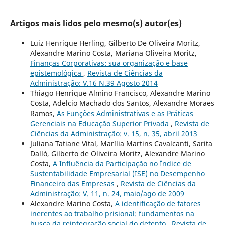
Artigos mais lidos pelo mesmo(s) autor(es)
Luiz Henrique Herling, Gilberto De Oliveira Moritz,
Alexandre Marino Costa, Mariana Oliveira Moritz,
Finanças Corporativas: sua organização e base
epistemológica
,
Revista de Ciências da
Administração: V.16 N.39 Agosto 2014
Thiago Henrique Almino Francisco, Alexandre Marino
Costa, Adelcio Machado dos Santos, Alexandre Moraes
Ramos,
As Funções Administrativas e as Práticas
Gerenciais na Educação Superior Privada
,
Revista de
Ciências da Administração: v. 15, n. 35, abril 2013
Juliana Tatiane Vital, Marília Martins Cavalcanti, Sarita
Dalló, Gilberto de Oliveira Moritz, Alexandre Marino
Costa,
A Influência da Participação no Índice de
Sustentabilidade Empresarial (ISE) no Desempenho
Financeiro das Empresas
,
Revista de Ciências da
Administração: V. 11, n. 24, maio/ago de 2009
Alexandre Marino Costa,
A identificação de fatores
inerentes ao trabalho prisional: fundamentos na
busca da reintegração social do detento
,
Revista de