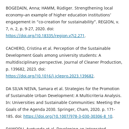
BOGEDAIN, Anna; HAMM, Rüdiger. Strengthening local
economy–an example of higher education institutions’
engagement in “co-creation for sustainability”. REGION, v.
7, n. 2, p. 9-27, 2020. doi:
https://doi.org/10.18335/region.v7i2.271
.
CACHERO, Cristina et al. Perception of the Sustainable
Development Goals among university students: A
multidisciplinary perspective. Journal of Cleaner Production,
p. 139682, 2023. doi:
https://doi.org/10.1016/j.jclepro.2023.139682
.
DA SILVA NEIVA, Samara et al. Strategies for the Promotion
of Sustainable Urban Development: A Multicriteria Analysis.
In: Universities and Sustainable Communities: Meeting the
Goals of the Agenda 2030. Springer, Cham, 2020. p. 171-
185. doi:
https://doi.org/10.1007/978-3-030-30306-8_10
.
DAWODU, Ayotunde et al. Developing an integrated