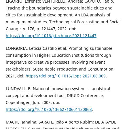
LIGORIO, Lorenzo; VENTURELLI, Andrea; CAPUTO, Fabio.
Tracing the boundaries between sustainable cities and
cities for sustainable development. An LDA analysis of
management studies. Technological Forecasting and Social
Change, v. 176, p. 121447, 2022. doi:
https://doi.org/10.1016/j.techfore.2021.121447
.
LONGORIA, Leticia Castillo et al. Promoting sustainable
consumption in Higher Education Institutions through
integrative co-creative processes involving relevant
stakeholders. Sustainable Production and Consumption,
2021. doi:
https://doi.org/10.1016/j.spc.2021.06.009
.
LUNDVALL, B. National innovation systems – analytical
concept and development tool. DRUID Conference.
Copenhagen, Jun. 2005. doi:
https://doi.org/10.1080/13662710601130863
.
MACKE, Janaina; SARATE, João Alberto Rubim; DE ATAYDE
MOSCHEN, Suane. Smart sustainable cities evaluation and