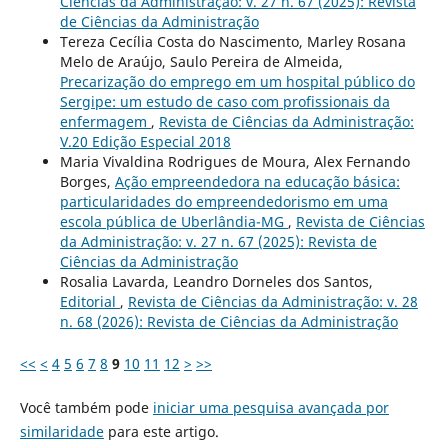
Ciências da Administração: v. 27 n. 67 (2025): Revista
de Ciências da Administração
Tereza Cecília Costa do Nascimento, Marley Rosana
Melo de Araújo, Saulo Pereira de Almeida,
Precarização do emprego em um hospital público do
Sergipe: um estudo de caso com profissionais da
enfermagem
,
Revista de Ciências da Administração:
V.20 Edição Especial 2018
Maria Vivaldina Rodrigues de Moura, Alex Fernando
Borges,
Ação empreendedora na educação básica:
particularidades do empreendedorismo em uma
escola pública de Uberlândia-MG
,
Revista de Ciências
da Administração: v. 27 n. 67 (2025): Revista de
Ciências da Administração
Rosalia Lavarda, Leandro Dorneles dos Santos,
Editorial
,
Revista de Ciências da Administração: v. 28
n. 68 (2026): Revista de Ciências da Administração
<<
<
4
5
6
7
8
9
10
11
12
>
>>
Você também pode
iniciar uma pesquisa avançada por
similaridade
para este artigo.