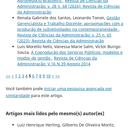
Agronegócio Brasileiro
,
Revista de Ciências da
Administração: v. 28 n. 68 (2026): Revista de Ciências
da Administração
Renata Gabriele dos Santos, Leonardo Tonon,
Gestão
Gerencialista e Trabalho Docente: aproximações com a
produção de subjetividades na contemporaneidade
,
Revista de Ciências da Administração: v. 25 n. 65
(2023): Revista de Ciências da Administração
Luis Moretto Neto, Vanessa Marie Salm, Victor Burigo
Souza,
A Coprodução dos Serviços Públicos: modelos e
modos de gestão
,
Revista de Ciências da
Administração: V.16 N.39 Agosto 2014
<<
<
1
2
3
4
5
6
7
8
9
10
>
>>
Você também pode
iniciar uma pesquisa avançada por
similaridade
para este artigo.
Artigos mais lidos pelo mesmo(s) autor(es)
Luiz Henrique Herling, Gilberto De Oliveira Moritz,