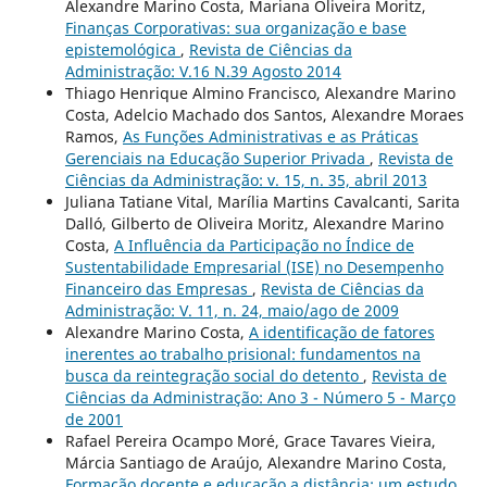
Alexandre Marino Costa, Mariana Oliveira Moritz,
Finanças Corporativas: sua organização e base
epistemológica
,
Revista de Ciências da
Administração: V.16 N.39 Agosto 2014
Thiago Henrique Almino Francisco, Alexandre Marino
Costa, Adelcio Machado dos Santos, Alexandre Moraes
Ramos,
As Funções Administrativas e as Práticas
Gerenciais na Educação Superior Privada
,
Revista de
Ciências da Administração: v. 15, n. 35, abril 2013
Juliana Tatiane Vital, Marília Martins Cavalcanti, Sarita
Dalló, Gilberto de Oliveira Moritz, Alexandre Marino
Costa,
A Influência da Participação no Índice de
Sustentabilidade Empresarial (ISE) no Desempenho
Financeiro das Empresas
,
Revista de Ciências da
Administração: V. 11, n. 24, maio/ago de 2009
Alexandre Marino Costa,
A identificação de fatores
inerentes ao trabalho prisional: fundamentos na
busca da reintegração social do detento
,
Revista de
Ciências da Administração: Ano 3 - Número 5 - Março
de 2001
Rafael Pereira Ocampo Moré, Grace Tavares Vieira,
Márcia Santiago de Araújo, Alexandre Marino Costa,
Formação docente e educação a distância: um estudo