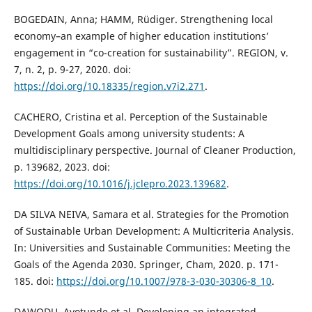
BOGEDAIN, Anna; HAMM, Rüdiger. Strengthening local
economy–an example of higher education institutions’
engagement in “co-creation for sustainability”. REGION, v.
7, n. 2, p. 9-27, 2020. doi:
https://doi.org/10.18335/region.v7i2.271
.
CACHERO, Cristina et al. Perception of the Sustainable
Development Goals among university students: A
multidisciplinary perspective. Journal of Cleaner Production,
p. 139682, 2023. doi:
https://doi.org/10.1016/j.jclepro.2023.139682
.
DA SILVA NEIVA, Samara et al. Strategies for the Promotion
of Sustainable Urban Development: A Multicriteria Analysis.
In: Universities and Sustainable Communities: Meeting the
Goals of the Agenda 2030. Springer, Cham, 2020. p. 171-
185. doi:
https://doi.org/10.1007/978-3-030-30306-8_10
.
DAWODU, Ayotunde et al. Developing an integrated