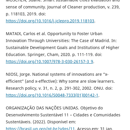
sense of community. Journal of Cleaner production, v. 239,
p. 118103, 2019. doi:
https://doi.org/10.1016/j.jclepro.2019.118103
.
MATAIX, Carlos et al. Opportunity to Foster Urban
Innovation Through Universities: The Case of Madrid. In:
Sustainable Development Goals and Institutions of Higher
Education. Springer, Cham, 2020. p. 111-119. doi:
https://doi.org/10.1007/978-3-030-26157-3_9
.
NIOSI, Jorge. National systems of innovations are “x-
efficient” (and x-effective): Why some are slow learners.
Research policy, v. 31, n. 2, p. 291-302, 2002. ONU. doi:
https://doi.org/10.1016/S0048-7333(01)00142-1
.
ORGANIZAÇÃO DAS NAÇÕES UNIDAS. Objetivo do
Desenvolvimento Sustentável 11 – Cidades e Comunidades
Sustentáveis. (2022). Disponível em:
https://brasil.un.org/pt-br/sdgs/11
. Acesso em: 31 jan.