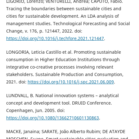
LIGORIO, Lorenzo; VENTURELLI, Andrea; CAPUTO, Fabio.
Tracing the boundaries between sustainable cities and
cities for sustainable development. An LDA analysis of
management studies. Technological Forecasting and Social
Change, v. 176, p. 121447, 2022. doi:
https://doi.org/10.1016/j.techfore.2021.121447
.
LONGORIA, Leticia Castillo et al. Promoting sustainable
consumption in Higher Education Institutions through
integrative co-creative processes involving relevant
stakeholders. Sustainable Production and Consumption,
2021. doi:
https://doi.org/10.1016/j.spc.2021.06.009
.
LUNDVALL, B. National innovation systems – analytical
concept and development tool. DRUID Conference.
Copenhagen, Jun. 2005. doi:
https://doi.org/10.1080/13662710601130863
.
MACKE, Janaina; SARATE, João Alberto Rubim; DE ATAYDE
MOSCHEN, Suane. Smart sustainable cities evaluation and