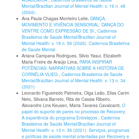
Mental/Brazilian Journal of Mental Health: v. 16 n. 48
(2024): .
Ana Paula Chagas Monteiro Leite,
DANÇA,
MOVIMENTO E VIVÊNCIA SENSORIAL: DANÇA DO
VENTRE COMO EXPRESSÃO DE SI
,
Cadernos
Brasileiros de Saúde Mental/Brazilian Journal of
Mental Health: v. 18 n. 56 (2026): Cadernos Brasileiros
de Saúde Mental
Ariana Campana Rodrigues, Silvio Yasui, Elizabeth
Maria Freire de Araújo Lima,
PARA INSPIRAR
POTÊNCIAS: NARRATIVAS SOBRE A HISTÓRIA DE
CORNÉLIA VLIEG
,
Cadernos Brasileiros de Saúde
Mental/Brazilian Journal of Mental Health: v. 13 n. 34
(2021)
Leonardo Figueiredo Palmeira, Olga Leão, Elias Carim
Neto, Silvana Barreto, Rita de Cassia Ribeiro,
Alexandre Lins Keusen, Maria Tavares Cavalcanti,
O
papel do suporte de pares no processo de Recovery:
A experiência do programa Entrelaços
,
Cadernos
Brasileiros de Saúde Mental/Brazilian Journal of
Mental Health: v. 13 n. 36 (2021): Serviços, programas
e políticas de saúde mental orientadas por Recovery e