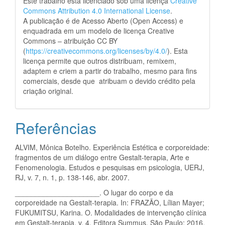
Este trabalho está licenciado sob uma licença
Creative
Commons Attribution 4.0 International License
.
A publicação é de Acesso Aberto (Open Access) e
enquadrada em um modelo de licença Creative
Commons – atribuição CC BY
(
https://creativecommons.org/licenses/by/4.0/
). Esta
licença permite que outros distribuam, remixem,
adaptem e criem a partir do trabalho, mesmo para fins
comerciais, desde que atribuam o devido crédito pela
criação original.
Referências
ALVIM, Mônica Botelho. Experiência Estética e corporeidade:
fragmentos de um diálogo entre Gestalt-terapia, Arte e
Fenomenologia. Estudos e pesquisas em psicologia, UERJ,
RJ, v. 7, n. 1, p. 138-146, abr. 2007.
_____________________. O lugar do corpo e da
corporeidade na Gestalt-terapia. In: FRAZÃO, Lílian Mayer;
FUKUMITSU, Karina. O. Modalidades de intervenção clínica
em Gestalt-terapia. v. 4, Editora Summus, São Paulo: 2016.