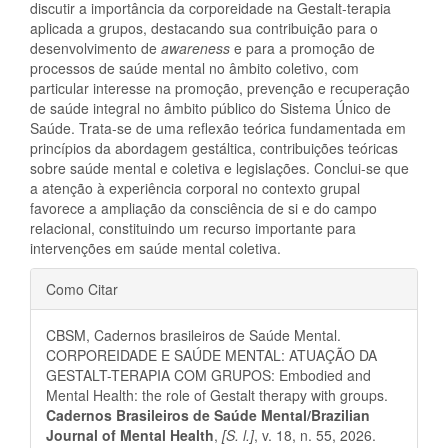
discutir a importância da corporeidade na Gestalt-terapia
aplicada a grupos, destacando sua contribuição para o
desenvolvimento de
awareness
e para a promoção de
processos de saúde mental no âmbito coletivo, com
particular interesse na promoção, prevenção e recuperação
de saúde integral no âmbito público do Sistema Único de
Saúde. Trata-se de uma reflexão teórica fundamentada em
princípios da abordagem gestáltica, contribuições teóricas
sobre saúde mental e coletiva e legislações. Conclui-se que
a atenção à experiência corporal no contexto grupal
favorece a ampliação da consciência de si e do campo
relacional, constituindo um recurso importante para
intervenções em saúde mental coletiva.
Detalhes
Como Citar
do
CBSM, Cadernos brasileiros de Saúde Mental.
artigo
CORPOREIDADE E SAÚDE MENTAL: ATUAÇÃO DA
GESTALT-TERAPIA COM GRUPOS: Embodied and
Mental Health: the role of Gestalt therapy with groups.
Cadernos Brasileiros de Saúde Mental/Brazilian
Journal of Mental Health
,
[S. l.]
, v. 18, n. 55, 2026.