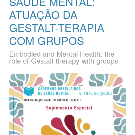
SAÚDE MENTAL:
ATUAÇÃO DA
GESTALT-TERAPIA
COM GRUPOS
Embodied and Mental Health: the
role of Gestalt therapy with groups
Barra
lateral
de
artigos