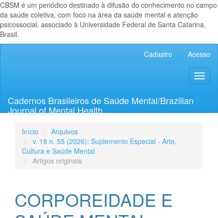
CBSM é um periódico destinado à difusão do conhecimento no campo
da saúde coletiva, com foco na área da saúde mental e atenção
psicossocial, associado à Universidade Federal de Santa Catarina,
Brasil.
Navegação
Cadastro
Acesso
Principal
Conteúdo
Toggl
principal
naviga
Barra
Lateral
Cadernos Brasileiros de Saúde Mental/Brazilian
Journal of Mental Health
Início
Arquivos
v. 18 n. 55 (2026): Suplemento Especial - Arte,
Cultura e Saúde Mental
Artigos originais
CORPOREIDADE E