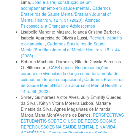
Lima,
João e a (re) construção de um
acompanhamento em saúde mental
,
Cadernos
Brasileiros de Saúde Mental/Brazilian Journal of
Mental Health: v. 12 n. 31 (2020): Atenção
Psicossocial a Crianças e Adolescentes
Lisabelle Manente Mazaro, Iolanda Cristina Barberio,
Isabela Aparecida de Oliveira Lussi,
Recriart, trabalho
e cidadania:
,
Cadernos Brasileiros de Saúde
Mental/Brazilian Journal of Mental Health: v. 15 n. 44
(2023)
Roberta Machado Dorneles, Rita de Cássia Barcellos
O. Bittencourt,
CAPS dance: Respresentações
corporais e vivências da dança como ferramenta de
cuidado em terapia ocupacional
,
Cadernos Brasileiros
de Saúde Mental/Brazilian Journal of Mental Health: v.
14 n. 38 (2022)
Shirley Guimarães Victor Alves, Jully Emmilly Guedes
da Silva , Kétlyn Vitória Moreira Lisboa, Mariane
Elineide da Silva, Agnes Magalhães de Miranda,
Márcia Maria Mont’Alverne de Barros,
PERSPECTIVAS
ESTUDANTIS SOBRE O USO DE REDES SOCIAIS:
REPERCUSSÕES NA SAÚDE MENTAL E NA VIDA
ACADÊMICA
,
Cadernos Brasileiros de Saúde