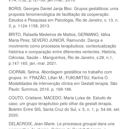
BORIS, Georges Daniel Janja Bloc. Grupos gestálticos: uma
proposta fenomenológica de facilitação da cooperação.
Estudos e Pesquisas em Psicologia, Rio de Janeiro, v. 13, n.
3, p. 1124-1158, 2013.
BRITO, Rafaella Medeiros de Mattos; GERMANO, Idilva
Maria Pires; SEVERO JUNIOR, Raimundo. Dança e
movimento como processos terapêuticos: contextualização
histórica e comparação entre diferentes vertentes. História,
Ciências, Saúde – Manguinhos, Rio de Janeiro, v.28, n.1,
p.147-165, jan.-mar. 2021.
CIORNAI, Selma. Abordagem gestáltica no trabalho com
grupos. In: FRAZÃO, Lilian M.; FUKUMITSU, Karina O.
Modalidades de intervenção clínica em Gestalt-terapia. São
Paulo: Summus, 2016. p. 168-186.
COUTO, Cristiane; MACEDO, Maria Luisa de. Estudo de
caso: um grupo terapêutico pelo olhar da gestalt-terapia.
Boletim Entre SIS, Santa Cruz do Sul, v. 5, n. 1, p. 54-66, set.
2020.
DELACROIX, Jean-Marie. Le processus groupal dans une