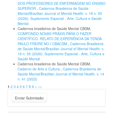
DOS PROFESSORES DE ENFERMAGEM NO ENSINO
SUPERIOR
,
Cadernos Brasileiros de Saúde
Mental/Brazilian Journal of Mental Health: v. 18 n. 55
(2026): Suplemento Especial - Arte, Cultura e Saúde
Mental
Cadernos brasileiros de Saúde Mental CBSM,
COMPONDO NOVAS PRÁXIS PARA O FAZER
CIENTÍFICO: RELATO DE EXPERIÊNCIA DA TENDA
PAULO FREIRE NO I CBACSM
,
Cadernos Brasileiros
de Saúde Mental/Brazilian Journal of Mental Health: v.
18 n. 55 (2026): Suplemento Especial - Arte, Cultura e
Saúde Mental
Cadernos brasileiros de Saúde Mental CBSM,
Caderno de Arte e Cultura
,
Cadernos Brasileiros de
Saúde Mental/Brazilian Journal of Mental Health: v. 14
n. 41 (2022)
1
2
3
4
5
6
7
8
9
>
>>
Enviar
Enviar Submissão
Submissão