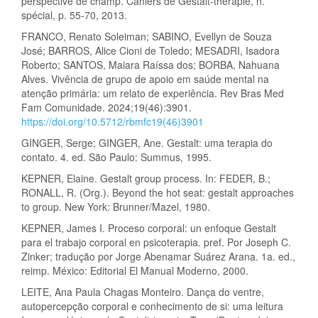
perspective de champ. Cahiers de Gestalt-thérapie, n.
spécial, p. 55-70, 2013.
FRANCO, Renato Soleiman; SABINO, Evellyn de Souza
José; BARROS, Alice Cioni de Toledo; MESADRI, Isadora
Roberto; SANTOS, Maiara Raíssa dos; BORBA, Nahuana
Alves. Vivência de grupo de apoio em saúde mental na
atenção primária: um relato de experiência. Rev Bras Med
Fam Comunidade. 2024;19(46):3901.
https://doi.org/10.5712/rbmfc19(46)3901
GINGER, Serge; GINGER, Ane. Gestalt: uma terapia do
contato. 4. ed. São Paulo: Summus, 1995.
KEPNER, Elaine. Gestalt group process. In: FEDER, B.;
RONALL, R. (Org.). Beyond the hot seat: gestalt approaches
to group. New York: Brunner/Mazel, 1980.
KEPNER, James I. Proceso corporal: un enfoque Gestalt
para el trabajo corporal en psicoterapia. pref. Por Joseph C.
Zinker; tradução por Jorge Abenamar Suárez Arana. 1a. ed.,
reimp. México: Editorial El Manual Moderno, 2000.
LEITE, Ana Paula Chagas Monteiro. Dança do ventre,
autopercepção corporal e conhecimento de si: uma leitura