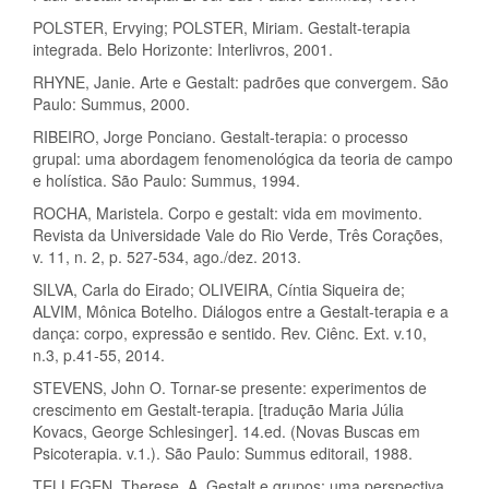
POLSTER, Ervying; POLSTER, Miriam. Gestalt-terapia
integrada. Belo Horizonte: Interlivros, 2001.
RHYNE, Janie. Arte e Gestalt: padrões que convergem. São
Paulo: Summus, 2000.
RIBEIRO, Jorge Ponciano. Gestalt-terapia: o processo
grupal: uma abordagem fenomenológica da teoria de campo
e holística. São Paulo: Summus, 1994.
ROCHA, Maristela. Corpo e gestalt: vida em movimento.
Revista da Universidade Vale do Rio Verde, Três Corações,
v. 11, n. 2, p. 527-534, ago./dez. 2013.
SILVA, Carla do Eirado; OLIVEIRA, Cíntia Siqueira de;
ALVIM, Mônica Botelho. Diálogos entre a Gestalt-terapia e a
dança: corpo, expressão e sentido. Rev. Ciênc. Ext. v.10,
n.3, p.41-55, 2014.
STEVENS, John O. Tornar-se presente: experimentos de
crescimento em Gestalt-terapia. [tradução Maria Júlia
Kovacs, George Schlesinger]. 14.ed. (Novas Buscas em
Psicoterapia. v.1.). São Paulo: Summus editorail, 1988.
TELLEGEN, Therese. A. Gestalt e grupos: uma perspectiva