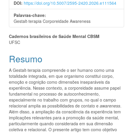
DOI:
https://doi.org/10.5007/2595-2420.2026.e111564
Palavras-chave:
Gestalt-terapia Corporeidade Awareness
Conteúdo
Cadernos brasileiros de Saúde Mental CBSM
UFSC
do
Resumo
artigo
principal
A Gestalt-terapia compreende o ser humano como uma
totalidade integrada, em que organismo constitui corpo,
emoção e cognição como dimensões inseparáveis da
experiência. Nesse contexto, a corporeidade assume papel
fundamental no processo de autoconhecimento,
especialmente no trabalho com grupos, no qual o campo
relacional amplia as possibilidades de contato e
awareness
.
Além disso, a ampliação da consciência da experiência tem
implicações relevantes para a promoção da saúde mental,
particularmente quando considerada em sua dimensão
coletiva e relacional. O presente artigo tem como objetivo