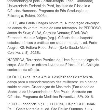
fenomenológica pela Gestalt-terapia. Tese (Doutorado)
Universidade Federal do Pará, Instituto de Filosofia e
Ciências Humanas, Programa de Pós-Graduação em
Psicologia, Belém, 2023a.
LEITE, Ana Paula Chagas Monteiro. A integração eu-corpo
na dança do ventre: relato de uma formação. In: PEDROSO,
Janari da Silva; SILVA, Carolina Ventura; BRANDÃO,
Fernando Mateus Viégas (org.). Ciência da palhaçaria:
estudos teóricos e práticas em saúde mental, 1. ed. Porto
Alegre, RS: Editora Rede Unida. (Série Saúde Mental
Coletiva, v. 8), 2023b.
NÓBREGA, Terezinha Petrúcia da. Uma fenomenologia do
corpo. São Paulo: editora Livraria da Física, 2010. Coleção
contextos da ciência.
OSÓRIO, Gina Paola Ardila. Possibilidades e limites da
dança para o empoderamento das mulheres: um olhar da
saúde coletiva. Dissertação de Mestrado (Faculdade de
Medicina da Universidade de São Paulo, Mestrado em
Ciências, Programa de Medicina Preventiva, SP). 2015.
PERLS, Friederick. S.; HEFFERLINE, Ralph; GOODMAN,
Paul. Gestalt-terapia. 2. ed. São Paulo: Summus, 1997.