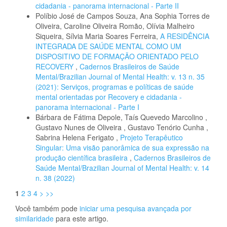
cidadania - panorama internacional - Parte II
Políbio José de Campos Souza, Ana Sophia Torres de
Oliveira, Caroline Oliveira Romão, Olívia Malheiro
Siqueira, Sílvia Maria Soares Ferreira,
A RESIDÊNCIA
INTEGRADA DE SAÚDE MENTAL COMO UM
DISPOSITIVO DE FORMAÇÃO ORIENTADO PELO
RECOVERY
,
Cadernos Brasileiros de Saúde
Mental/Brazilian Journal of Mental Health: v. 13 n. 35
(2021): Serviços, programas e políticas de saúde
mental orientadas por Recovery e cidadania -
panorama internacional - Parte I
Bárbara de Fátima Depole, Taís Quevedo Marcolino ,
Gustavo Nunes de Oliveira , Gustavo Tenório Cunha ,
Sabrina Helena Ferigato ,
Projeto Terapêutico
Singular: Uma visão panorâmica de sua expressão na
produção científica brasileira
,
Cadernos Brasileiros de
Saúde Mental/Brazilian Journal of Mental Health: v. 14
n. 38 (2022)
1
2
3
4
>
>>
Você também pode
iniciar uma pesquisa avançada por
similaridade
para este artigo.