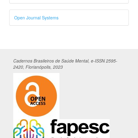
Desenvolvido
Open Journal Systems
por
Cadernos
Br
asileiros
de Saúde Mental, e-ISSN 2595-
2420, Florianópolis, 2023