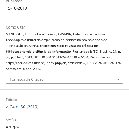
Publicado
15-10-2019
Como Citar
MANHIQUE, Ilídio Lobato Ernesto; CASARIN, Helen de Castro Silva.
Abordagem cultural da organização do conhecimento na ciência da
informação brasileira.
Encontros Bibli: revista eletrônica de
biblioteconomia e ciência da informação
, Florianópolis/SC, Brasil, v. 24, n.
56, p. 01–20, 2019. DOI: 10.5007/1518-2924.2019.e65174. Disponível em:
https://periodicos.ufsc.br/index.php/eb/article/view/1518-2924.2019.e65174.
Acesso em: 8 ago. 2026.
Fomatos de Citação
Edição
v. 24 n. 56 (2019)
Seção
Artigos