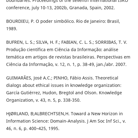
boundaries. Proceedings of the seventh international ISKO
conference, july 10-13, 2002b, Granada, Spain, 2002.
BOURDIEU, P. O poder simbólico. Rio de Janeiro: Brasil,
1989.
BUFREN, L. S.; SILVA, H. F.; FABIAN, C. L. S.; SORRIBAS, T. V.
Produção científica em Ciência da Informação: análise
temática em artigos de revistas brasileiras. Perspectivas em
Ciência da Informação, v. 12, n. 1, p. 38-49, jan./abr. 2007.
GUIMARÃES, José A.C.; PINHO, Fábio Assis. Theoretical
dialogs about ethical issues in knowledge organization:
García Gutiérrez, Hudon, Bregtol and Olson. Knowledge
Organization, v. 43, n. 5, p. 338-350.
HJØRLAND, B;ALBRECHTSEN,H. Toward a New Horizon in
Information Science: Domain-Analysis. J Am Soc Inf Sci., v.
46, n. 6, p. 400–425, 1995.