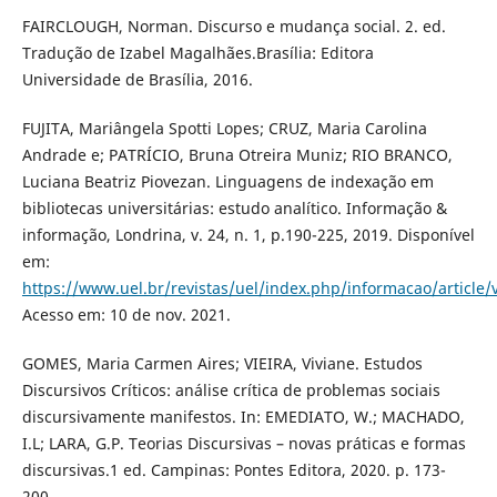
FAIRCLOUGH, Norman. Discurso e mudança social. 2. ed.
Tradução de Izabel Magalhães.Brasília: Editora
Universidade de Brasília, 2016.
FUJITA, Mariângela Spotti Lopes; CRUZ, Maria Carolina
Andrade e; PATRÍCIO, Bruna Otreira Muniz; RIO BRANCO,
Luciana Beatriz Piovezan. Linguagens de indexação em
bibliotecas universitárias: estudo analítico. Informação &
informação, Londrina, v. 24, n. 1, p.190-225, 2019. Disponível
em:
https://www.uel.br/revistas/uel/index.php/informacao/article
Acesso em: 10 de nov. 2021.
GOMES, Maria Carmen Aires; VIEIRA, Viviane. Estudos
Discursivos Críticos: análise crítica de problemas sociais
discursivamente manifestos. In: EMEDIATO, W.; MACHADO,
I.L; LARA, G.P. Teorias Discursivas – novas práticas e formas
discursivas.1 ed. Campinas: Pontes Editora, 2020. p. 173-
200.