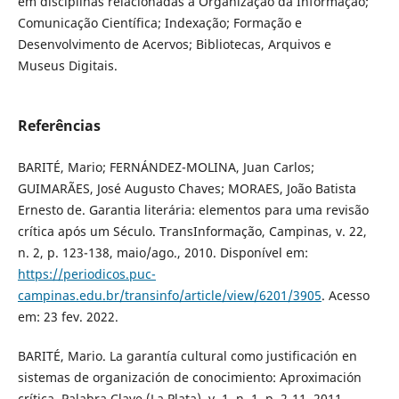
em disciplinas relacionadas à Organização da Informação;
Comunicação Científica; Indexação; Formação e
Desenvolvimento de Acervos; Bibliotecas, Arquivos e
Museus Digitais.
Referências
BARITÉ, Mario; FERNÁNDEZ-MOLINA, Juan Carlos;
GUIMARÃES, José Augusto Chaves; MORAES, João Batista
Ernesto de. Garantia literária: elementos para uma revisão
crítica após um Século. TransInformação, Campinas, v. 22,
n. 2, p. 123-138, maio/ago., 2010. Disponível em:
https://periodicos.puc-
campinas.edu.br/transinfo/article/view/6201/3905
. Acesso
em: 23 fev. 2022.
BARITÉ, Mario. La garantía cultural como justificación en
sistemas de organización de conocimiento: Aproximación
crítica. Palabra Clave (La Plata), v. 1, n. 1, p. 2-11. 2011.