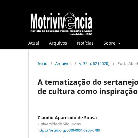
Atual
Arquivos
Notícias
Sobre
Início
/
Arquivos
/
v. 32 n. 62 (2020)
/
Porta Aber
A tematização do sertanejo 
de cultura como inspiração
Cláudio Aparecido de Sousa
Universidade São Judas
https://orcid.org/0000-0001-5956-0780