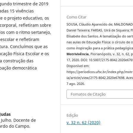
gundo trimestre de 2019
adas 15 vivências
Como Citar
 o projeto educativo, os
SOUSA, Cláudio Aparecido de; MALDONAD
corporal, refletiram sobre
Daniel Teixeira; FARIAS, Uirá de Siqueira; 
ados com o ritmo sertanejo,
Elisabete dos Santos. A tematização do ser
scolar e refletiram
nas aulas de Educação Física: o círculo de c
ltura. Concluímos que as
como inspiração para a prática pedagógica
ação Física Escolar e os
Motrivivência
, Florianópolis, v. 32, n. 62, 
17, 2020. DOI: 10.5007/2175-8042.2020e676
a construção das
Disponível em:
cipação democrática
https://periodicos.ufsc.br/index.php/motr
ia/article/view/2175-8042.2020e67698. Ace
7 ago. 2026.
Fomatos de Citação
Judas
Edição
Julho. Docente de
v. 32 n. 62 (2020)
nardo do Campo.