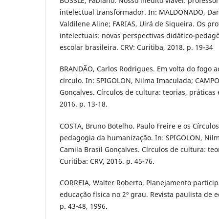
BOSSLE, Fabiano. Nosso inédito viável: professo
intelectual transformador. In: MALDONADO, Dan
Valdilene Aline; FARIAS, Uirá de Siqueira. Os pr
intelectuais: novas perspectivas didático-pedag
escolar brasileira. CRV: Curitiba, 2018. p. 19-34
BRANDÃO, Carlos Rodrigues. Em volta do fogo a
círculo. In: SPIGOLON, Nilma Imaculada; CAMPOS
Gonçalves. Círculos de cultura: teorias, práticas 
2016. p. 13-18.
COSTA, Bruno Botelho. Paulo Freire e os Círculo
pedagogia da humanização. In: SPIGOLON, Nil
Camila Brasil Gonçalves. Círculos de cultura: teor
Curitiba: CRV, 2016. p. 45-76.
CORREIA, Walter Roberto. Planejamento particip
educação física no 2º grau. Revista paulista de ed
p. 43-48, 1996.