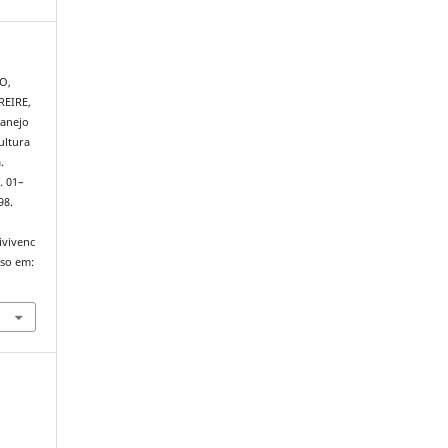
O,
FREIRE,
tanejo
ultura
.
p. 01–
98.
ivivenc
sso em: