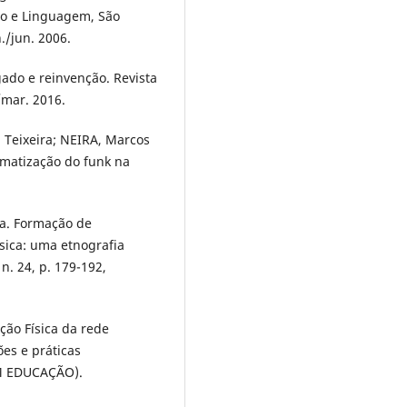
ão e Linguagem, São
./jun. 2006.
gado e reinvenção. Revista
./mar. 2016.
Teixeira; NEIRA, Marcos
tematização do funk na
ra. Formação de
ísica: uma etnografia
n. 24, p. 179-192,
ção Física da rede
es e práticas
EM EDUCAÇÃO).