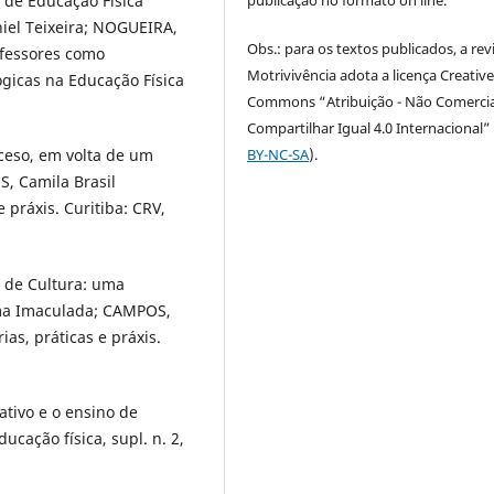
publicação no formato on line.
r de Educação Física
iel Teixeira; NOGUEIRA,
Obs.: para os textos publicados, a rev
ofessores como
Motrivivência adota a licença Creativ
ógicas na Educação Física
Commons “Atribuição - Não Comercia
Compartilhar Igual 4.0 Internacional” 
BY-NC-SA
).
ceso, em volta de um
, Camila Brasil
e práxis. Curitiba: CRV,
s de Cultura: uma
ma Imaculada; CAMPOS,
ias, práticas e práxis.
ativo e o ensino de
ucação física, supl. n. 2,