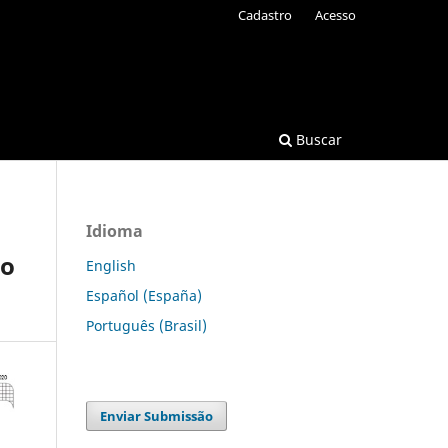
Cadastro
Acesso
Buscar
Idioma
lo
English
Español (España)
Português (Brasil)
Enviar Submissão