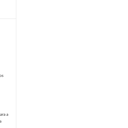
tos
ara a
a