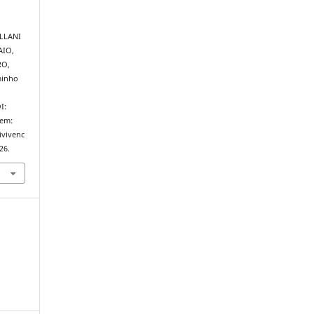
ELLANI
AIO,
RO,
minho
I:
 em:
ivivenc
26.