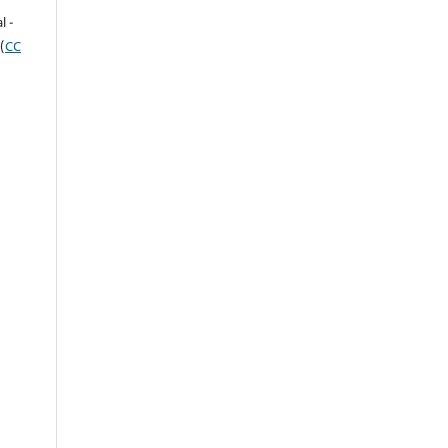
l -
(
CC