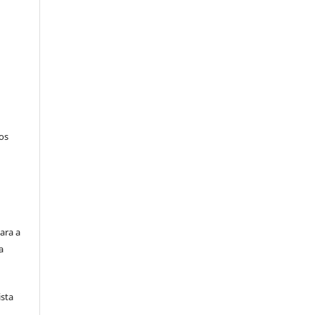
tos
ara a
a
ista
e