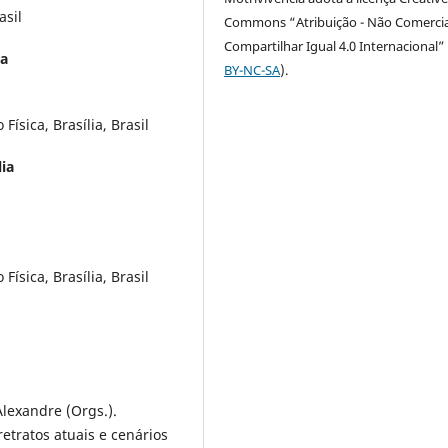
asil
Commons “Atribuição - Não Comercia
Compartilhar Igual 4.0 Internacional” 
ia
BY-NC-SA
).
ísica, Brasília, Brasil
lia
ísica, Brasília, Brasil
lexandre (Orgs.).
etratos atuais e cenários