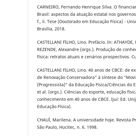
CARNEIRO, Fernando Henrique Silva. O financia
Brasil: aspectos da atuação estatal nos governos
f., il. Tese (Doutorado em Educação Física) - Uni
Brasília, 2018.
CASTELLANI FILHO, Lino. Prefácio. In: ATHAYDE,
REZENDE, Alexandre (orgs.). Produção de conh
física: retratos atuais e cenários prospectivos. C
CASTELLANI FILHO, Lino. 40 anos de CBCE: de e
de Renovação Conservadora” à síntese do “Mov
(Progressista)” da Educação Física/Ciências do E
et al. (orgs.). Ciências do esporte, educação fís
conhecimento em 40 anos de CBCE. Ijuí: Ed. Unij
Educação Física).
CHAUÍ, Marilena. A universidade hoje. Revista P
São Paulo, Hucitec, n. 6. 1998.