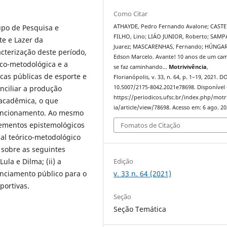
Como Citar
ATHAYDE, Pedro Fernando Avalone; CAST
rupo de Pesquisa e
FILHO, Lino; LIÁO JUNIOR, Roberto; SAMP
te e Lazer da
Juarez; MASCARENHAS, Fernando; HÚNGA
acterização deste período,
Edson Marcelo. Avante! 10 anos de um ca
co-metodológica e a
se faz caminhando...
Motrivivência
,
cas públicas de esporte e
Florianópolis, v. 33, n. 64, p. 1–19, 2021. DO
10.5007/2175-8042.2021e78698. Disponível
onciliar a produção
https://periodicos.ufsc.br/index.php/motr
 acadêmica, o que
ia/article/view/78698. Acesso em: 6 ago. 20
funcionamento. Ao mesmo
lementos epistemológicos
Fomatos de Citação
al teórico-metodológico
 sobre as seguintes
ula e Dilma; (ii) a
Edição
inanciamento público para o
v. 33 n. 64 (2021)
sportivas.
Seção
Seção Temática