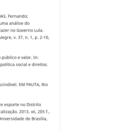
AS, Fernando;
 uma análise do
lazer no Governo Lula.
egre, v. 37, n. 1, p. 2-10,
 público e valor. In:
olítica social e direitos.
scindível. EM PAUTA, Rio
e esporte no Distrito
lização. 2013. xii, 205 f.,
Universidade de Brasília,