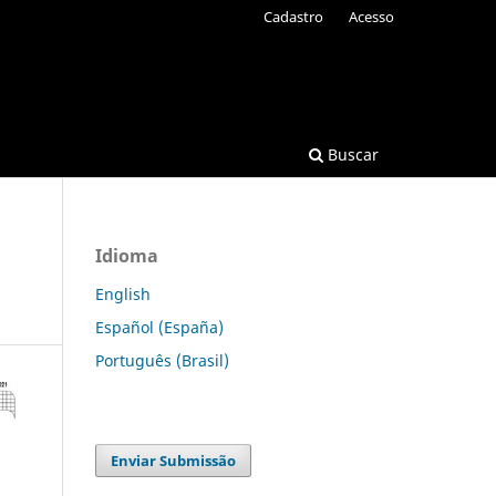
Cadastro
Acesso
Buscar
Idioma
English
Español (España)
Português (Brasil)
Enviar Submissão