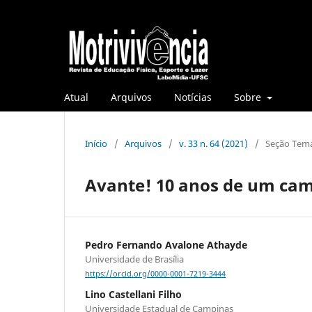
Atual
Arquivos
Notícias
Sobre
Início
/
Arquivos
/
v. 33 n. 64 (2021)
/
Seção Temá
Avante! 10 anos de um cam
Pedro Fernando Avalone Athayde
Universidade de Brasília
https://orcid.org/0000-0001-7219-3444
Lino Castellani Filho
Universidade Estadual de Campinas