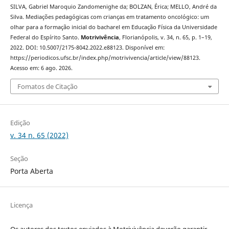
SILVA, Gabriel Maroquio Zandomenighe da; BOLZAN, Érica; MELLO, André da
Silva. Mediações pedagógicas com crianças em tratamento oncológico: um
olhar para a formação inicial do bacharel em Educação Física da Universidade
Federal do Espírito Santo.
Motrivivência
, Florianópolis, v. 34, n. 65, p. 1–19,
2022. DOI: 10.5007/2175-8042.2022.e88123. Disponível em:
https://periodicos.ufsc.br/index.php/motrivivencia/article/view/88123.
Acesso em: 6 ago. 2026.
Fomatos de Citação
Edição
v. 34 n. 65 (2022)
Seção
Porta Aberta
Licença
Os autores dos textos enviados à Motrivivência deverão garantir,