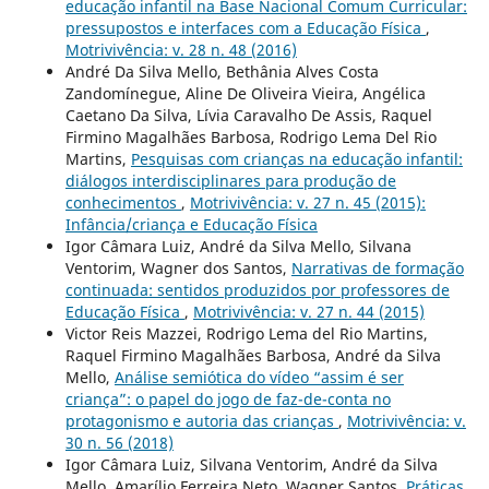
educação infantil na Base Nacional Comum Curricular:
pressupostos e interfaces com a Educação Física
,
Motrivivência: v. 28 n. 48 (2016)
André Da Silva Mello, Bethânia Alves Costa
Zandomínegue, Aline De Oliveira Vieira, Angélica
Caetano Da Silva, Lívia Caravalho De Assis, Raquel
Firmino Magalhães Barbosa, Rodrigo Lema Del Rio
Martins,
Pesquisas com crianças na educação infantil:
diálogos interdisciplinares para produção de
conhecimentos
,
Motrivivência: v. 27 n. 45 (2015):
Infância/criança e Educação Física
Igor Câmara Luiz, André da Silva Mello, Silvana
Ventorim, Wagner dos Santos,
Narrativas de formação
continuada: sentidos produzidos por professores de
Educação Física
,
Motrivivência: v. 27 n. 44 (2015)
Victor Reis Mazzei, Rodrigo Lema del Rio Martins,
Raquel Firmino Magalhães Barbosa, André da Silva
Mello,
Análise semiótica do vídeo “assim é ser
criança”: o papel do jogo de faz-de-conta no
protagonismo e autoria das crianças
,
Motrivivência: v.
30 n. 56 (2018)
Igor Câmara Luiz, Silvana Ventorim, André da Silva
Mello, Amarílio Ferreira Neto, Wagner Santos,
Práticas