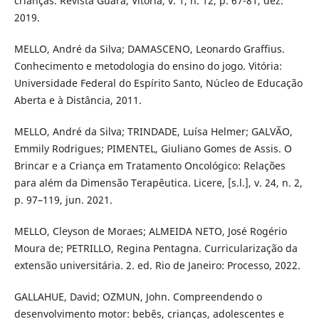
crianças. Revista Guará, Vitória, v. 1, n. 12, p. 67-81, dez.
2019.
MELLO, André da Silva; DAMASCENO, Leonardo Graffius.
Conhecimento e metodologia do ensino do jogo. Vitória:
Universidade Federal do Espírito Santo, Núcleo de Educação
Aberta e à Distância, 2011.
MELLO, André da Silva; TRINDADE, Luísa Helmer; GALVÃO,
Emmily Rodrigues; PIMENTEL, Giuliano Gomes de Assis. O
Brincar e a Criança em Tratamento Oncológico: Relações
para além da Dimensão Terapêutica. Licere, [s.l.], v. 24, n. 2,
p. 97–119, jun. 2021.
MELLO, Cleyson de Moraes; ALMEIDA NETO, José Rogério
Moura de; PETRILLO, Regina Pentagna. Curricularização da
extensão universitária. 2. ed. Rio de Janeiro: Processo, 2022.
GALLAHUE, David; OZMUN, John. Compreendendo o
desenvolvimento motor: bebês, crianças, adolescentes e