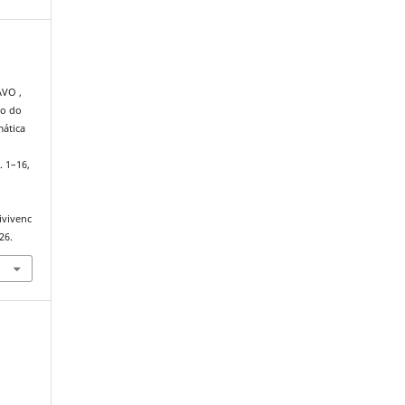
,
AVO ,
io do
mática
p. 1–16,
ivivenc
26.