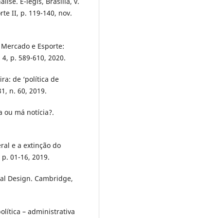
ise. E-legis, Brasília, v.
rte II, p. 119-140, nov.
, Mercado e Esporte:
. 4, p. 589-610, 2020.
ra: de ‘política de
31, n. 60, 2019.
a ou má notícia?.
eral e a extinção do
 p. 01-16, 2019.
nal Design. Cambridge,
lítica – administrativa