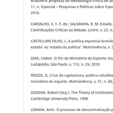
brasileiro: proposta de metodologia crítica de anál
11, n. Especial – Pesquisas e Políticas sobre Espo
2018.
CARVALHO, V. T. F. de.; SALDANHA, R. M. Estado
Contribuições Críticas ao Debate. Licere, v. 23, n
CASTELLANI FILHO, L. A política esportiva brasilei
estado’ ao ‘estado da política’. Motrivivência, v. 
DIAS, Cleber. O fim do Ministério do Esporte: bo
Ludopédio, São Paulo, v. 113, n. 29, 2018.
FRIZZO, G. Crise do capitalismo, política ultralib
ministério do esporte. Motrivivência, v. 31, n. 60,
GOODIN, Robert (org.). The Theory of Institutio
Cambridge University Press. 1998.
LIMANA, Amir. O processo de descentralização po