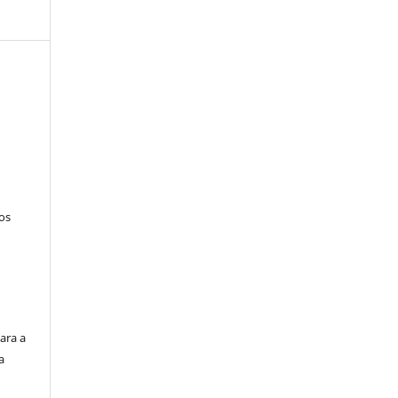
tos
ara a
a