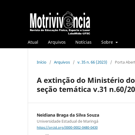
Atual
Arquivos
Notícias
Sobre
Início
/
Arquivos
/
v. 35 n. 66 (2023)
/
Porta Aber
A extinção do Ministério do
seção temática v.31 n.60/20
Neidiana Braga da Silva Souza
Universidade Estadual de Maringá
https://orcid.org/0000-0002-0480-0430