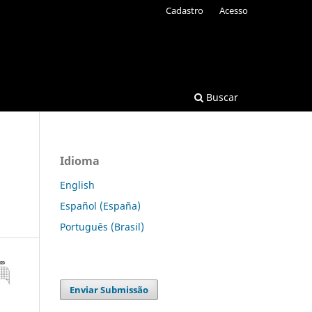
Cadastro
Acesso
Buscar
Idioma
English
Español (España)
Português (Brasil)
Enviar Submissão