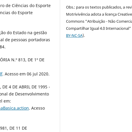
iro de Ciências do Esporte
Obs.: para os textos publicados, a rev
ncias do Esporte
Motrivivência adota a licença Creativ
Commons “Atribuição - Não Comercia
Compartilhar Igual 4.0 Internacional” 
ação do Estado na gestão
BY-NC-SA
).
cial de pessoas portadoras
84.
ÓRIA N.º 813, DE 1º DE
df
. Acesso em 06 jul 2020.
, DE 4 DE ABRIL DE 1995 -
ional de Desenvolvimento
el em:
aBasica.action
. Acesso
981, DE 11 DE