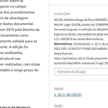
scutir sobre os
sporte no campo
rne dos procedimentos
Como Citar
ório de abordagem
SOUZA, Neidiana Braga da Silva; MENEZES 
 de dados documental.
Murillo Lago; SOUZA, Juliano de; STAREPR
s em 2019 pela Revista de
Fernando Augusto. A extinção do Ministér
Esporte no Brasil: uma análise da seção te
acionalmente como
v.31 n.60/2019 da revista Motrivivência.
camente voltada para as
Motrivivência
, Florianópolis, v. 35, n. 66, 
orte. A edição foi
2023. DOI: 10.5007/2175-8042.2023.e90634.
dos analisados,
Disponível em:
trutural nas
https://periodicos.ufsc.br/index.php/motr
ia/article/view/90634. Acesso em: 6 ago. 20
er realizados, com vistas
 médio e longo prazo do
Fomatos de Citação
Edição
v. 35 n. 66 (2023)
Seção
tadual de Maringá