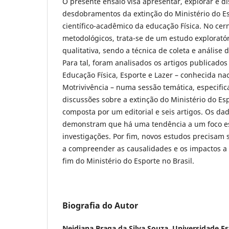
O presente ensaio visa apresentar, explorar e di
desdobramentos da extinção do Ministério do E
científico-acadêmico da educação Física. No ce
metodológicos, trata-se de um estudo explorat
qualitativa, sendo a técnica de coleta e análise
Para tal, foram analisados os artigos publicado
Educação Física, Esporte e Lazer – conhecida n
Motrivivência – numa sessão temática, especifi
discussões sobre a extinção do Ministério do Esp
composta por um editorial e seis artigos. Os da
demonstram que há uma tendência a um foco es
investigações. Por fim, novos estudos precisam s
a compreender as causalidades e os impactos a
fim do Ministério do Esporte no Brasil.
Biografia do Autor
Neidiana Braga da Silva Souza,
Universidade Es