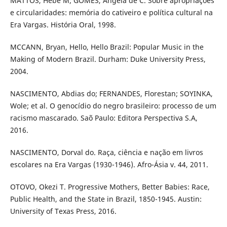
MATTOS, Hebe M; GOMES, Angela de C. Sobre apropriações
e circularidades: memória do cativeiro e política cultural na
Era Vargas. História Oral, 1998.
MCCANN, Bryan, Hello, Hello Brazil: Popular Music in the
Making of Modern Brazil. Durham: Duke University Press,
2004.
NASCIMENTO, Abdias do; FERNANDES, Florestan; SOYINKA,
Wole; et al. O genocídio do negro brasileiro: processo de um
racismo mascarado. Saõ Paulo: Editora Perspectiva S.A,
2016.
NASCIMENTO, Dorval do. Raça, ciência e nação em livros
escolares na Era Vargas (1930-1946). Afro-Ásia v. 44, 2011.
OTOVO, Okezi T. Progressive Mothers, Better Babies: Race,
Public Health, and the State in Brazil, 1850-1945. Austin:
University of Texas Press, 2016.