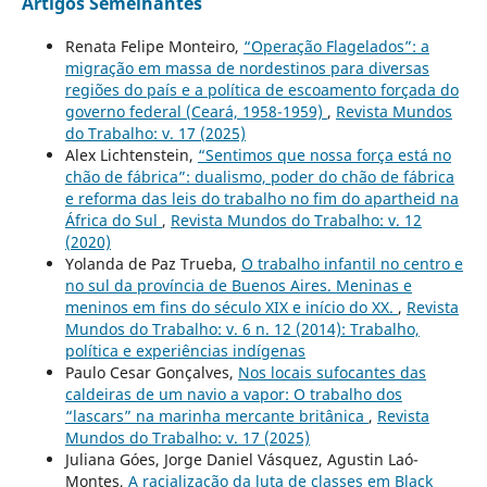
Artigos Semelhantes
Renata Felipe Monteiro,
“Operação Flagelados”: a
migração em massa de nordestinos para diversas
regiões do país e a política de escoamento forçada do
governo federal (Ceará, 1958-1959)
,
Revista Mundos
do Trabalho: v. 17 (2025)
Alex Lichtenstein,
“Sentimos que nossa força está no
chão de fábrica”: dualismo, poder do chão de fábrica
e reforma das leis do trabalho no fim do apartheid na
África do Sul
,
Revista Mundos do Trabalho: v. 12
(2020)
Yolanda de Paz Trueba,
O trabalho infantil no centro e
no sul da província de Buenos Aires. Meninas e
meninos em fins do século XIX e início do XX.
,
Revista
Mundos do Trabalho: v. 6 n. 12 (2014): Trabalho,
política e experiências indígenas
Paulo Cesar Gonçalves,
Nos locais sufocantes das
caldeiras de um navio a vapor: O trabalho dos
“lascars” na marinha mercante britânica
,
Revista
Mundos do Trabalho: v. 17 (2025)
Juliana Góes, Jorge Daniel Vásquez, Agustin Laó-
Montes,
A racialização da luta de classes em Black