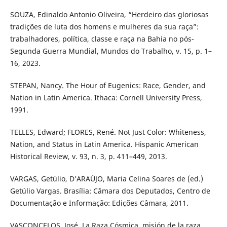
SOUZA, Edinaldo Antonio Oliveira, “Herdeiro das gloriosas
tradições de luta dos homens e mulheres da sua raça”:
trabalhadores, política, classe e raça na Bahia no pós-
Segunda Guerra Mundial, Mundos do Trabalho, v. 15, p. 1–
16, 2023.
STEPAN, Nancy. The Hour of Eugenics: Race, Gender, and
Nation in Latin America. Ithaca: Cornell University Press,
1991.
TELLES, Edward; FLORES, René. Not Just Color: Whiteness,
Nation, and Status in Latin America. Hispanic American
Historical Review, v. 93, n. 3, p. 411–449, 2013.
VARGAS, Getúlio, D’ARAÚJO, Maria Celina Soares de (ed.)
Getúlio Vargas. Brasília: Câmara dos Deputados, Centro de
Documentação e Informação: Edições Câmara, 2011.
VASCONCELOS, José, La Raza Cósmica, misión de la raza