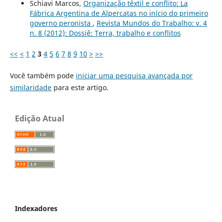
Schiavi Marcos,
Organização têxtil e conflito: La
Fábrica Argentina de Alpercatas no início do primeiro
governo peronista
,
Revista Mundos do Trabalho: v. 4
n. 8 (2012): Dossiê: Terra, trabalho e conflitos
<<
<
1
2
3
4
5
6
7
8
9
10
>
>>
Você também pode
iniciar uma pesquisa avançada por
similaridade
para este artigo.
Edição Atual
Indexadores