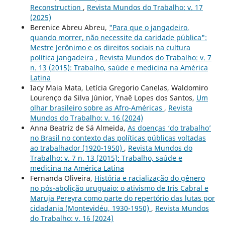
Reconstruction
,
Revista Mundos do Trabalho: v. 17
(2025)
Berenice Abreu Abreu,
"Para que o jangadeiro,
quando morrer, não necessite da caridade pública":
Mestre Jerônimo e os direitos sociais na cultura
política jangadeira
,
Revista Mundos do Trabalho: v. 7
n. 13 (2015): Trabalho, saúde e medicina na América
Latina
Iacy Maia Mata, Letícia Gregorio Canelas, Waldomiro
Lourenço da Silva Júnior, Ynaê Lopes dos Santos,
Um
olhar brasileiro sobre as Afro-Américas
,
Revista
Mundos do Trabalho: v. 16 (2024)
Anna Beatriz de Sá Almeida,
As doenças ‘do trabalho’
no Brasil no contexto das políticas públicas voltadas
ao trabalhador (1920-1950)
,
Revista Mundos do
Trabalho: v. 7 n. 13 (2015): Trabalho, saúde e
medicina na América Latina
Fernanda Oliveira,
História e racialização do gênero
no pós-abolição uruguaio: o ativismo de Iris Cabral e
Maruja Pereyra como parte do repertório das lutas por
cidadania (Montevidéu, 1930-1950)
,
Revista Mundos
do Trabalho: v. 16 (2024)