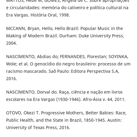
MATTOS, Hebe M; GOMES, Angela de C. Sobre apropriações
e circularidades: memória do cativeiro e política cultural na
Era Vargas. História Oral, 1998.
MCCANN, Bryan, Hello, Hello Brazil: Popular Music in the
Making of Modern Brazil. Durham: Duke University Press,
2004.
NASCIMENTO, Abdias do; FERNANDES, Florestan; SOYINKA,
Wole; et al. O genocídio do negro brasileiro: processo de um
racismo mascarado. Saõ Paulo: Editora Perspectiva S.A,
2016.
NASCIMENTO, Dorval do. Raça, ciência e nação em livros
escolares na Era Vargas (1930-1946). Afro-Ásia v. 44, 2011.
OTOVO, Okezi T. Progressive Mothers, Better Babies: Race,
Public Health, and the State in Brazil, 1850-1945. Austin:
University of Texas Press, 2016.