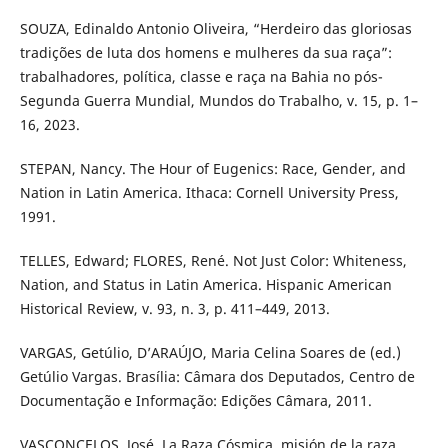
SOUZA, Edinaldo Antonio Oliveira, “Herdeiro das gloriosas
tradições de luta dos homens e mulheres da sua raça”:
trabalhadores, política, classe e raça na Bahia no pós-
Segunda Guerra Mundial, Mundos do Trabalho, v. 15, p. 1–
16, 2023.
STEPAN, Nancy. The Hour of Eugenics: Race, Gender, and
Nation in Latin America. Ithaca: Cornell University Press,
1991.
TELLES, Edward; FLORES, René. Not Just Color: Whiteness,
Nation, and Status in Latin America. Hispanic American
Historical Review, v. 93, n. 3, p. 411–449, 2013.
VARGAS, Getúlio, D’ARAÚJO, Maria Celina Soares de (ed.)
Getúlio Vargas. Brasília: Câmara dos Deputados, Centro de
Documentação e Informação: Edições Câmara, 2011.
VASCONCELOS, José, La Raza Cósmica, misión de la raza