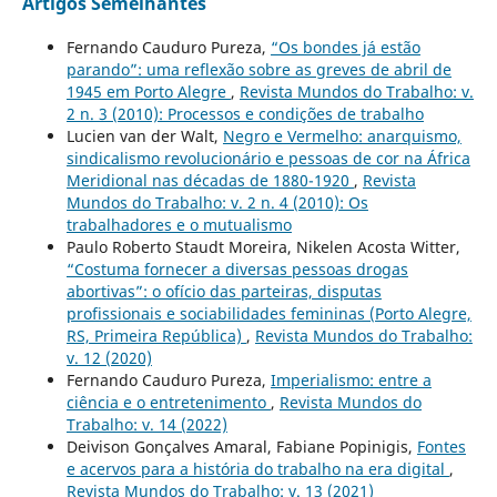
Artigos Semelhantes
Fernando Cauduro Pureza,
“Os bondes já estão
parando”: uma reflexão sobre as greves de abril de
1945 em Porto Alegre
,
Revista Mundos do Trabalho: v.
2 n. 3 (2010): Processos e condições de trabalho
Lucien van der Walt,
Negro e Vermelho: anarquismo,
sindicalismo revolucionário e pessoas de cor na África
Meridional nas décadas de 1880-1920
,
Revista
Mundos do Trabalho: v. 2 n. 4 (2010): Os
trabalhadores e o mutualismo
Paulo Roberto Staudt Moreira, Nikelen Acosta Witter,
“Costuma fornecer a diversas pessoas drogas
abortivas”: o ofício das parteiras, disputas
profissionais e sociabilidades femininas (Porto Alegre,
RS, Primeira República)
,
Revista Mundos do Trabalho:
v. 12 (2020)
Fernando Cauduro Pureza,
Imperialismo: entre a
ciência e o entretenimento
,
Revista Mundos do
Trabalho: v. 14 (2022)
Deivison Gonçalves Amaral, Fabiane Popinigis,
Fontes
e acervos para a história do trabalho na era digital
,
Revista Mundos do Trabalho: v. 13 (2021)