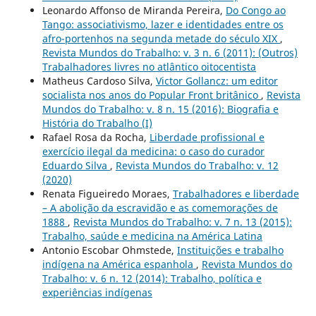
Leonardo Affonso de Miranda Pereira,
Do Congo ao
Tango: associativismo, lazer e identidades entre os
afro-portenhos na segunda metade do século XIX
,
Revista Mundos do Trabalho: v. 3 n. 6 (2011): (Outros)
Trabalhadores livres no atlântico oitocentista
Matheus Cardoso Silva,
Victor Gollancz: um editor
socialista nos anos do Popular Front britânico
,
Revista
Mundos do Trabalho: v. 8 n. 15 (2016): Biografia e
História do Trabalho (I)
Rafael Rosa da Rocha,
Liberdade profissional e
exercício ilegal da medicina: o caso do curador
Eduardo Silva
,
Revista Mundos do Trabalho: v. 12
(2020)
Renata Figueiredo Moraes,
Trabalhadores e liberdade
– A abolição da escravidão e as comemorações de
1888
,
Revista Mundos do Trabalho: v. 7 n. 13 (2015):
Trabalho, saúde e medicina na América Latina
Antonio Escobar Ohmstede,
Instituições e trabalho
indígena na América espanhola
,
Revista Mundos do
Trabalho: v. 6 n. 12 (2014): Trabalho, política e
experiências indígenas