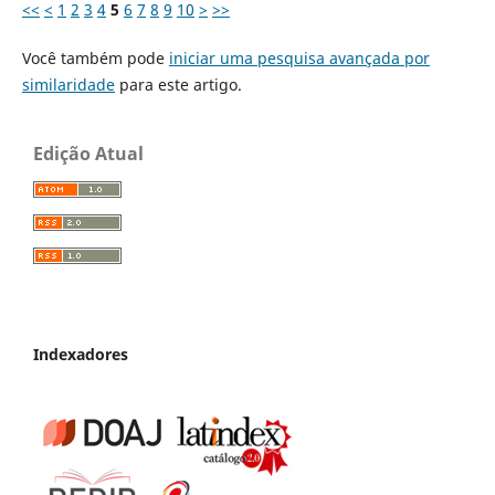
<<
<
1
2
3
4
5
6
7
8
9
10
>
>>
Você também pode
iniciar uma pesquisa avançada por
similaridade
para este artigo.
Edição Atual
Indexadores