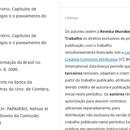
ório. Capítulos de
tigos e o povoamento do
Licença
Os autores cedem à
Revista Mundos
ório. Capítulos de
Trabalho
os direitos exclusivos de pr
tigos e o povoamento do
publicação, com o trabalho
simultaneamente licenciado sob a
Lic
Creative Commons Attribution
(CC BY
formação do Brasil no
International. Esta licença permite qu
. 8, 2000.
terceiros
remixem, adaptem e criem
partir do trabalho publicado, atribui
ento na época da
devido crédito de autoria e publicaçã
tras da Univ. de Coimbra,
inicial neste periódico. Os
autores
tê
autorização para assumir contratos
adicionais separadamente, para
 In: PAPAVERO, Nelson et
distribuição não exclusiva da versão 
strônomo da Comissão
trabalho publicada neste periódico (e
.
publicar em repositório institucional,