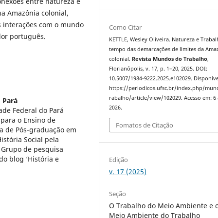
onexões entre natureza e
a Amazônia colonial,
 interações com o mundo
Como Citar
dor português.
KETTLE, Wesley Oliveira. Natureza e Traba
tempo das demarcações de limites da Ama
colonial.
Revista Mundos do Trabalho
,
Florianópolis, v. 17, p. 1–20, 2025. DOI:
10.5007/1984-9222.2025.e102029. Disponíve
https://periodicos.ufsc.br/index.php/mu
rabalho/article/view/102029. Acesso em: 6
 Pará
2026.
ade Federal do Pará
para o Ensino de
Fomatos de Citação
ma de Pós-graduação em
stória Social pela
o Grupo de pesquisa
o blog ‘História e
Edição
v. 17 (2025)
Seção
O Trabalho do Meio Ambiente e 
Meio Ambiente do Trabalho