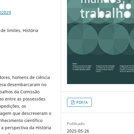
102029
e limites, História
dores, homens de ciência
guesa desembarcaram no
abalhos da Comissão
as entre as possessões
PDF/A
pedições, os
viagem que descreveram o
nhecimento científico
Publicado
 a perspectiva da História
2025-05-26