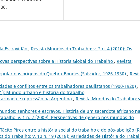
006.
 da Escravidão
,
Revista Mundos do Trabalho: v. 2 n. 4 (2010): Os
novas perspectivas sobre a História Global do Trabalho
,
Revista
popular nas origens do Quebra-Bondes (Salvador, 1926-1930)
,
Revi
idades e conflitos entre os trabalhadores paulistanos (1900-1920)
,
11): Mundo urbano e história do trabalho
ta armada e repressão na Argentina
,
Revista Mundos do Trabalho: v
mundos: senhores e escravos. História de um sacerdote africano n
abalho: v. 1 n. 2 (2009): Perspectivas de gênero nos mundos do
 Tácito Pires entre a história social do trabalho e do pós-abolição (R
 do Trabalho: v. 10 n. 19 (2018): Variedades de História do Traba