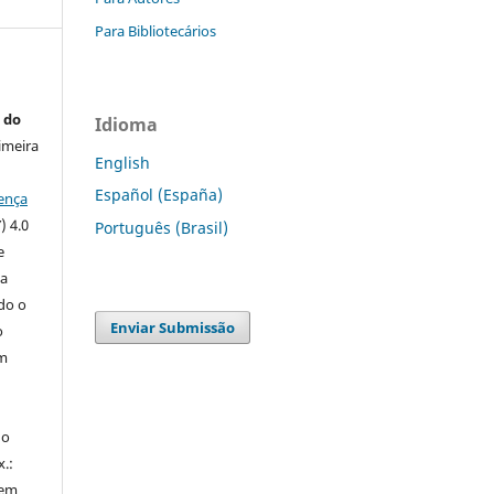
Para Bibliotecários
 do
Idioma
imeira
English
Español (España)
ença
) 4.0
Português (Brasil)
e
 a
ndo o
Enviar Submissão
o
m
do
x.:
 em