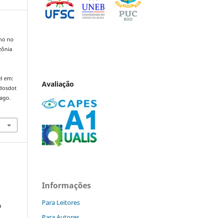
lho no
zônia
l em:
Avaliação
ndosdot
 ago.
Informações
Para Leitores
o
Para Autores