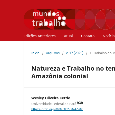
Edições Anteriores
Atual
Contato
Notícia
Início
/
Arquivos
/
v. 17 (2025)
/
O Trabalho do M
Natureza e Trabalho no te
Amazônia colonial
Wesley Oliveira Kettle
Universidade Federal do Pará
https://orcid.org/0000-0002-5824-5700