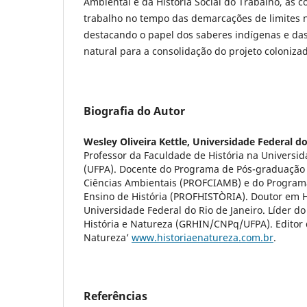
Ambiental e da História Social do Trabalho, as c
trabalho no tempo das demarcações de limites n
destacando o papel dos saberes indígenas e das
natural para a consolidação do projeto coloniza
Biografia do Autor
Wesley Oliveira Kettle,
Universidade Federal do
Professor da Faculdade de História na Universid
(UFPA). Docente do Programa de Pós-graduação 
Ciências Ambientais (PROFCIAMB) e do Progra
Ensino de História (PROFHISTÒRIA). Doutor em Hi
Universidade Federal do Rio de Janeiro. Líder d
História e Natureza (GRHIN/CNPq/UFPA). Editor d
Natureza’
www.historiaenatureza.com.br
.
Referências