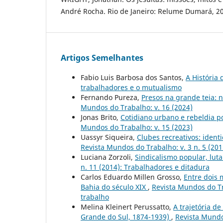
André Rocha. Rio de Janeiro: Relume Dumará, 2
Artigos Semelhantes
Fabio Luis Barbosa dos Santos,
A História
trabalhadores e o mutualismo
Fernando Pureza,
Presos na grande teia: 
Mundos do Trabalho: v. 16 (2024)
Jonas Brito,
Cotidiano urbano e rebeldia 
Mundos do Trabalho: v. 15 (2023)
Uassyr Siqueira,
Clubes recreativos: ident
Revista Mundos do Trabalho: v. 3 n. 5 (20
Luciana Zorzoli,
Sindicalismo popular, lu
n. 11 (2014): Trabalhadores e ditadura
Carlos Eduardo Millen Grosso,
Entre dois 
Bahia do século XIX
,
Revista Mundos do Tr
trabalho
Melina Kleinert Perussatto,
A trajetória de
Grande do Sul, 1874-1939)
,
Revista Mundos