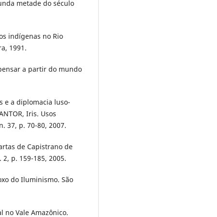
unda metade do século
os indígenas no Rio
ra, 1991.
pensar a partir do mundo
 e a diplomacia luso-
KANTOR, Iris. Usos
n. 37, p. 70-80, 2007.
cartas de Capistrano de
. 2, p. 159-185, 2005.
xo do Iluminismo. São
gal no Vale Amazônico.