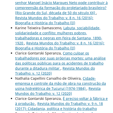
senhor Manoel Inácio Marques Neto pode contribuir à
compreensão da formação do proletariado brasileiro?
(Rio Grande do Sul, década de 50 do século XX)
,
Revista Mundos do Trabalho: v. 8 n. 16 (2016):
Biografia e História do Trabalho (II)
Karine Teixeira Damasceno,
Labuta, sociabilidade,
solidariedade e conflito: mulheres pobres,
trabalhadoras e negras em Feira de Santana, 1890-
1920
,
Revista Mundos do Trabalho: v. 8 n. 16 (2016):
Biografia e História do Trabalho (II)
Clarice Gontarski Speranza,
Como culpar os
trabalhadores por suas próprias mortes: uma análise
das políticas públicas para os acidentes de trabalho
durante a ditadura militar
,
Revista Mundos do
Trabalho: v. 12 (2020)
Nathalia Capellini Carvalho de Oliveira,
Cidade-
empresa e controle da mão de obra na construção da
usina hidrelétrica de Tucuruí (1974-1984)
,
Revista
Mundos do Trabalho: v. 12 (2020)
Clarice Gontarski Speranza,
É preciso voltar à fábrica e
à produção
,
Revista Mundos do Trabalho: v. 9 n. 18
(2017): Cidadania, política e história do trabalho