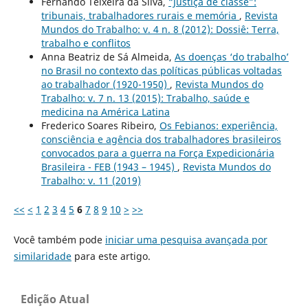
Fernando Teixeira da Silva,
“Justiça de classe”:
tribunais, trabalhadores rurais e memória
,
Revista
Mundos do Trabalho: v. 4 n. 8 (2012): Dossiê: Terra,
trabalho e conflitos
Anna Beatriz de Sá Almeida,
As doenças ‘do trabalho’
no Brasil no contexto das políticas públicas voltadas
ao trabalhador (1920-1950)
,
Revista Mundos do
Trabalho: v. 7 n. 13 (2015): Trabalho, saúde e
medicina na América Latina
Frederico Soares Ribeiro,
Os Febianos: experiência,
consciência e agência dos trabalhadores brasileiros
convocados para a guerra na Força Expedicionária
Brasileira - FEB (1943 – 1945)
,
Revista Mundos do
Trabalho: v. 11 (2019)
<<
<
1
2
3
4
5
6
7
8
9
10
>
>>
Você também pode
iniciar uma pesquisa avançada por
similaridade
para este artigo.
Edição Atual