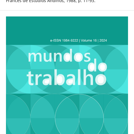
Francés de Estudios Andinos, 1988, p. 11-93.