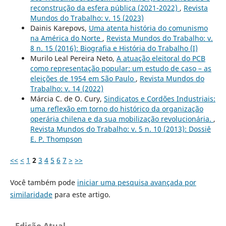
reconstrução da esfera pública (2021-2022)
,
Revista
Mundos do Trabalho: v. 15 (2023)
Dainis Karepovs,
Uma atenta história do comunismo
na América do Norte
,
Revista Mundos do Trabalho: v.
8 n. 15 (2016): Biografia e História do Trabalho (I)
Murilo Leal Pereira Neto,
A atuação eleitoral do PCB
como representação popular: um estudo de caso – as
eleições de 1954 em São Paulo
,
Revista Mundos do
Trabalho: v. 14 (2022)
Márcia C. de O. Cury,
Sindicatos e Cordões Industriais:
uma reflexão em torno do histórico da organização
operária chilena e da sua mobilização revolucionária.
,
Revista Mundos do Trabalho: v. 5 n. 10 (2013): Dossiê
E. P. Thompson
<<
<
1
2
3
4
5
6
7
>
>>
Você também pode
iniciar uma pesquisa avançada por
similaridade
para este artigo.