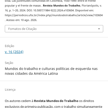
Elisa. Las juventudes comunistas en Colombia, 1930-1949: entre el frente
popular y el frente de masas .
Revista Mundos do Trabalho
, Florianópolis, v.
16, p. 1–20, 2024. DOI: 10.5007/1984-9222.2024.e103604. Disponível em:
https://periodicos.ufsc.br/index.php/mundosdotrabalho/article/view/103604
. Acesso em: 10 ago. 2026.
Fomatos de Citação
Edição
v. 16 (2024)
Seção
Mundos do trabalho e culturas políticas de esquerda nas
novas cidades da América Latina
Licença
Os autores cedem à
Revista Mundos do Trabalho
os direitos
exclusivos de primeira publicação, com o trabalho simultaneamente