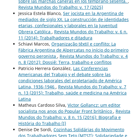
sobre las marchas cañeras en los temprano sesenta.
,
Revista Mundos do Trabalho: v. 17 (2025)
Jessica Estela Blanco,
Ser jocista en la Argentina de
mediados de siglo XX. La construcción de identidades
etarias, confesionales y laborales en la Juventud
Obrera Católica
,
Revista Mundos do Trabalho: v. 6 n.
11 (2014): Trabalhadores e ditadura
Schiavi Marcos,
Organização têxtil e conflito: La
Fábrica Argentina de Alpercatas no início do primeiro
governo peronista
,
Revista Mundos do Trabalho: v. 4
n. 8 (2012): Dossiê: Terra, trabalho e conflitos
Patricio Herrera González,
Las Conferencias
Americanas del Trabajo y el debate sobre las
condiciones laborales del proletariado de América
Latina, 1936-1946
,
Revista Mundos do Trabalho: v. 7
n. 13 (2015): Trabalho, saúde e medicina na América
Latina
Matheus Cardoso Silva,
Victor Gollancz: um editor
socialista nos anos do Popular Front britânico
,
Revista
Mundos do Trabalho: v. 8 n. 15 (2016): Biografia e
História do Trabalho (I)
Denise De Sordi,
Cozinhas Solidárias do Movimento
dos Trabalhadores Sem Teto (MTST): Solidariedade e